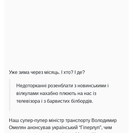
Уже зима через місяць. І хто? І де?
Недоторканні розенблати з новинськими і
вілкулами нахабно плюють на нас із
телевізора і з барвистих білбордів.
Наш супер-пупер міністр транспорту Володимир
Омелян анонсував український “Гіперлуп”, чим