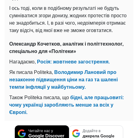
І ось тоді, коли в подібному результаті не будуть
сумніватися згори донизу, жодних протестів просто
не знадобиться. І, в разі чого, недоімперія отримає
таку відсіч, від якої вже не зможе оговтатися.
Олександр Кочетков, аналітик і політтехнолог,
спеціально для «Політеки»
Нагадаємо,
Росія: жовтневе загострення.
Як писала Politeka,
Володимир Лановий про
незаконне підвищення ціни на газ та шалені
темпи інфляції у майбутньому.
Також Politeka писала, що
бідні, але працьовиті:
чому українці заробляють менше за всіх у
Європі.
Читайте нас у
Додайте в
Google Discover
джерела Google