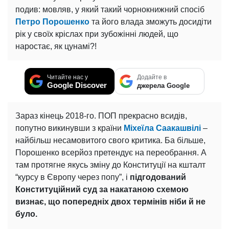
подив: мовляв, у який такий чорнокнижний спосіб
Петро Порошенко
та його влада зможуть досидіти
рік у своїх кріслах при зубожінні людей, що
наростає, як цунамі?!
Читайте нас у
Додайте в
Google Discover
джерела Google
Зараз кінець 2018-го. ПОП прекрасно всидів,
попутно викинувши з країни
Міхеїла Саакашвілі
–
найбільш несамовитого свого критика. Ба більше,
Порошенко всерйоз претендує на переобрання. А
там протягне якусь зміну до Конституції на кшталт
“курсу в Європу через попу”, і
підгодований
Конституційний суд за накатаною схемою
визнає, що попередніх двох термінів ніби й не
було.