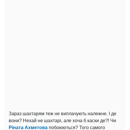
Зараз шахтарям теж не виплачують належне. І де
вони? Нехай не шахтарі, але хоча б каски де?! Чи
Ріната Ахметова
побоюються? Того самого