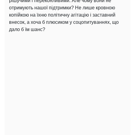
рішучими і переконливими. Але чому вони не
отримують нашої підтримки? Не лише кровною
копійкою на їхню політичну агітацію і заставний
внесок, а хоча б плюсиком у соцопитуваннях, що
дало б їм шанс?