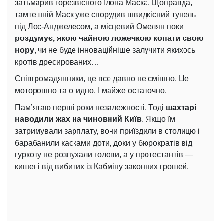
затьмарив горезвісного Ілона Маска. Щоправда,
тамтешній Маск уже спорудив швидкісний тунель
під Лос-Анджелесом, а місцевий Омелян поки
роздумує, якою чайною ложечкою копати свою
нору
, чи не буде інноваційніше залучити якихось
кротів дресированих…
Співгромадянники, це все давно не смішно. Це
моторошно та огидно. І майже остаточно.
Пам’ятаю перші роки незалежності. Тоді
шахтарі
наводили жах на чиновний Київ
. Якщо їм
затримували зарплату, вони приїздили в столицю і
барабанили касками доти, доки у бюрократів від
гуркоту не розпухали голови, а у протестантів —
кишені від вибитих із Кабміну законних грошей.