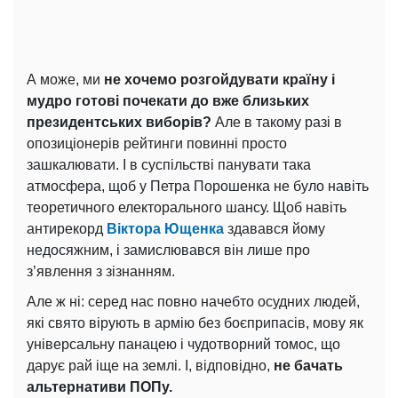
А може, ми
не хочемо розгойдувати країну і
мудро готові почекати до вже близьких
президентських виборів?
Але в такому разі в
опозиціонерів рейтинги повинні просто
зашкалювати. І в суспільстві панувати така
атмосфера, щоб у Петра Порошенка не було навіть
теоретичного електорального шансу. Щоб навіть
антирекорд
Віктора Ющенка
здавався йому
недосяжним, і замислювався він лише про
з’явлення з зізнанням.
Але ж ні: серед нас повно начебто осудних людей,
які свято вірують в армію без боєприпасів, мову як
універсальну панацею і чудотворний томос, що
дарує рай іще на землі. І, відповідно,
не бачать
альтернативи ПОПу.