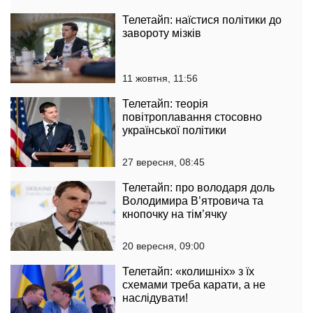
Телетайп: наїстися політики до
завороту мізків
11 жовтня, 11:56
Телетайп: теорія
повітроплавання стосовно
української політики
27 вересня, 08:45
Телетайп: про володаря доль
Володимира В’ятровича та
кнопочку на тім’ячку
20 вересня, 09:00
Телетайп: «колишніх» з їх
схемами треба карати, а не
наслідувати!