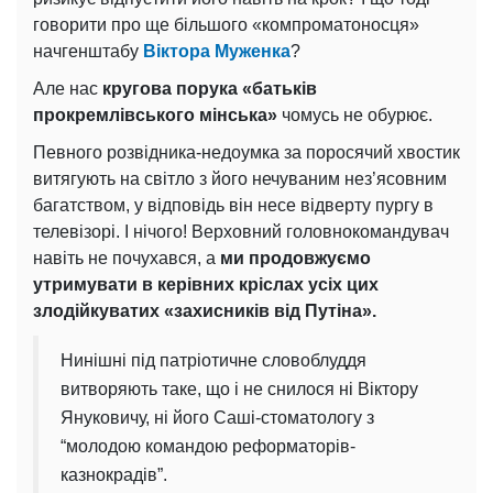
говорити про ще більшого «компроматоносця»
начгенштабу
Віктора Муженка
?
Але нас
кругова порука «батьків
прокремлівського мінська»
чомусь не обурює.
Певного розвідника-недоумка за поросячий хвостик
витягують на світло з його нечуваним нез’ясовним
багатством, у відповідь він несе відверту пургу в
телевізорі. І нічого! Верховний головнокомандувач
навіть не почухався, а
ми продовжуємо
утримувати в керівних кріслах усіх цих
злодійкуватих «захисників від Путіна».
Нинішні під патріотичне словоблуддя
витворяють таке, що і не снилося ні Віктору
Януковичу, ні його Саші-стоматологу з
“молодою командою реформаторів-
казнокрадів”.