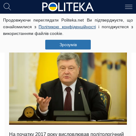
Продовжуючи переглядати Politeka.net Ви підтверджуєте, що
Телетайп: що ж із нами стало, згаслі
ознайомилися з
Політикою конфіденційності
і погоджуєтеся з
співгромадяни та співвітчизники?
використанням файлів cookie.
26 жовтня, 13:56
Читать на русском
Зрозумів
На початку 2017 року висловлював політологічний