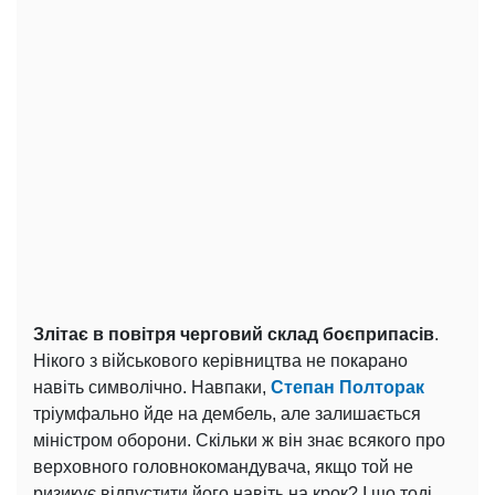
Злітає в повітря черговий склад боєприпасів
.
Нікого з військового керівництва не покарано
навіть символічно. Навпаки,
Степан Полторак
тріумфально йде на дембель, але залишається
міністром оборони. Скільки ж він знає всякого про
верховного головнокомандувача, якщо той не
ризикує відпустити його навіть на крок? І що тоді