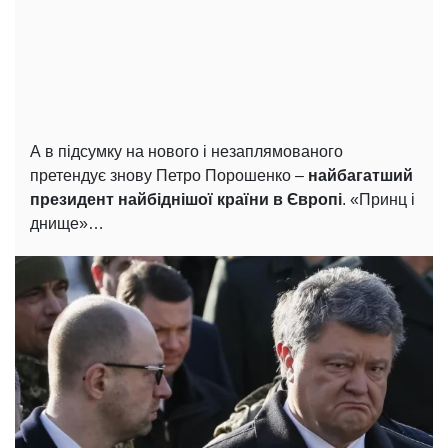
А в підсумку на нового і незаплямованого
претендує знову Петро Порошенко –
найбагатший
президент найбіднішої країни в Європі
. «Принц і
днище»…