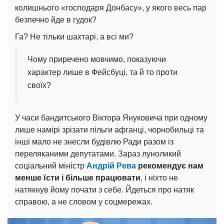
колишнього «господаря Донбасу», у якого весь пар
безпечно йде в гудок?
Га? Не тільки шахтарі, а всі ми?
Чому приречено мовчимо, показуючи
характер лише в Фейсбуці, та й то проти
своїх?
У часи бандитського Віктора Януковича при одному
лише намірі зрізати пільги афганці, чорнобильці та
інші мало не знесли будівлю Ради разом із
переляканими депутатами. Зараз луноликий
соціальний міністр
Андрій Рева
рекомендує нам
менше їсти і більше працювати
, і ніхто не
натякнув йому почати з себе. Йдеться про натяк
справою, а не словом у соцмережах.