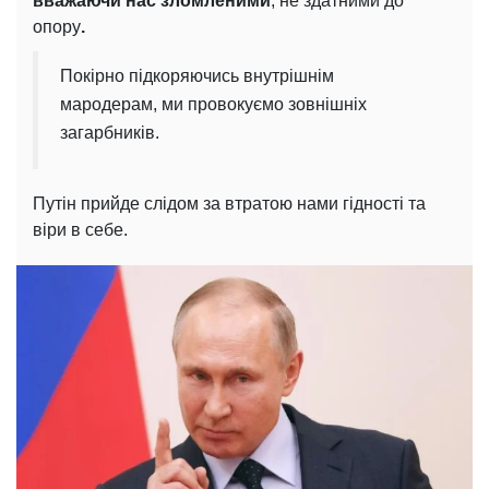
вважаючи нас зломленими
, не здатними до
опору
.
Покірно підкоряючись внутрішнім
мародерам, ми провокуємо зовнішніх
загарбників.
Путін прийде слідом за втратою нами гідності та
віри в себе.