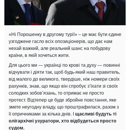
«Ні Порошенку в другому турі!» – це має бути єдине
узгоджене гасло всіх опозиціонерів, що дає нам
нехай важкий, але реальний шанс на побудову
країни, в якій хочеться жити.
Для цього ми — українці по крові та духу — повинні
відчувати і діяти так, щоб будь-який наш правитель,
від малого до великого, твердіше, ніж номери своїх
рахунків, знав, що якщо він спробує з’їхати зі своїх
солодких зобов’язань, то отримає не просто
протест. Відтепер це буде збройне повстання, яке
змете неугодну владу, що проштрафилася, разом з
її опричниками за кілька днів. І
щасливі будуть ті
олігархічні узуратори, хто відбудеться просто
судом.