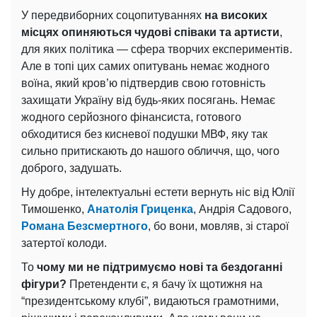
У передвиборних соцопитуваннях
на високих
місцях опиняються чудові співаки та артисти
,
для яких політика — сфера творчих експериментів.
Але в топі цих самих опитувань немає жодного
воїна, який кров’ю підтвердив свою готовність
захищати Україну від будь-яких посягань. Немає
жодного серйозного фінансиста, готового
обходитися без кисневої подушки МВФ, яку так
сильно притискають до нашого обличчя, що, чого
доброго, задушать.
Ну добре, інтелектуальні естети вернуть ніс від Юлії
Тимошенко,
Анатолія Гриценка
, Андрія Садового,
Романа Безсмертного
, бо вони, мовляв, зі старої
затертої колоди.
То
чому ми не підтримуємо нові та бездоганні
фігури?
Претенденти є, я бачу їх щотижня на
“президентському клубі”, видаються грамотними,