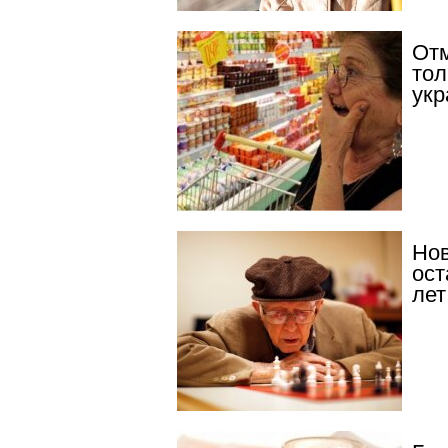
Отм
тол
укр
Нов
ост
лет