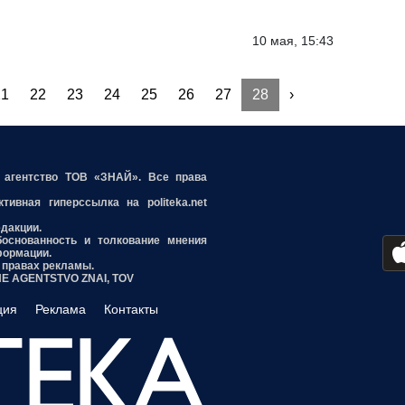
10 мая, 15:43
21
22
23
24
25
26
27
28
›
е агентство ТОВ «ЗНАЙ». Все права
ивная гиперссылка на politeka.net
едакции.
боснованность и толкование мнения
формации.
 правах рекламы.
INE AGENTSTVO ZNAI, TOV
ция
Реклама
Контакты