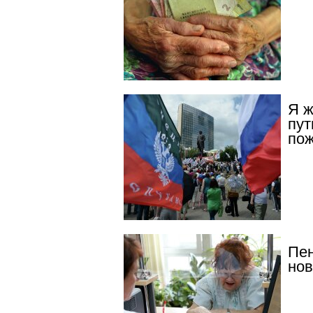
Я ж
пут
пож
Пен
нов