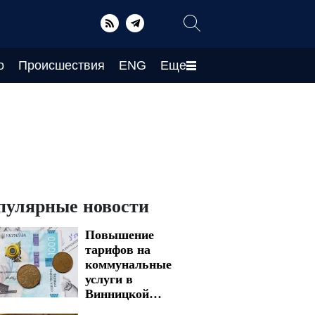
о
Происшествия
ENG
Еще
пулярные новости
Повышение
тарифов на
коммунальные
услуги в
Винницкой
области: цены