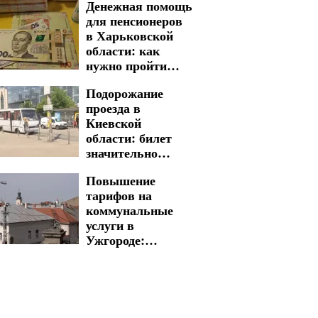
Денежная помощь
могут взлететь
для пенсионеров
почти в два раза
в Харьковской
области: как
нужно пройти
процедуру для
Подорожание
получения
проезда в
выплат
Киевской
области: билет
значительно
прибавил в
Повышение
стоимости
тарифов на
коммунальные
услуги в
Ужгороде:
сколько придется
заплатить