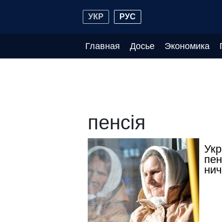
УКР
РУС
Главная
Досье
Экономика
пенсія
Укр
пен
нич