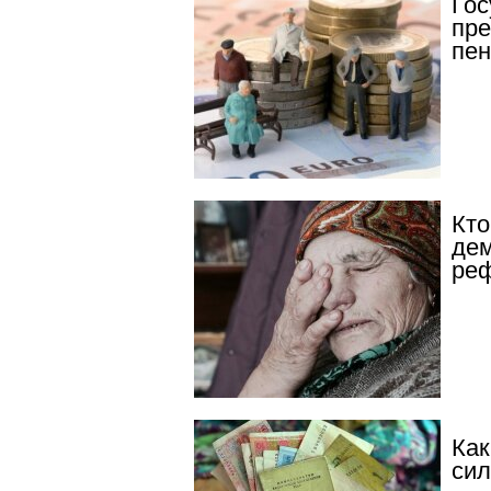
Гос
пре
пе
Кто
дем
реф
Как
сил