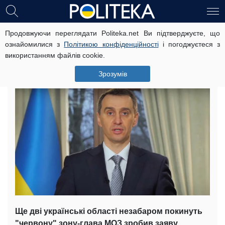
Продовжуючи переглядати Politeka.net Ви підтверджуєте, що
Ляшко назвав області, які
ознайомилися з
Політикою конфіденційності
і погоджуєтеся з
незабаром покинуть "червону"
використанням файлів cookie.
зону: "Ці показники дозволяють..."
Зрозумів
13 грудня, 10:08
Читать на русском
Ще дві українські області незабаром покинуть
"червону" зону-глава МОЗ зробив заяву.