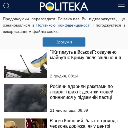
Залишилися батьки та брат із
Продовжуючи переглядати Politeka.net Ви підтверджуєте, що
сестрами: на фронті обірвалося
ознайомилися з
Політикою конфіденційності
і погоджуєтеся з
життя молодого Героя, кадри
використанням файлів cookie.
прощання
22 лютого, 10:41
Зрозумів
"Житимуть військові": озвучено
майбутнє Криму після звільнення
2 грудня, 08:14
Росіяни вдарили ракетами по
лікарні і шахті: десятки людей
опинилися у підземній пастці
21 листопада, 08:39
Євген Кошовий, багато троянд і
червона доріжка: як у центрі