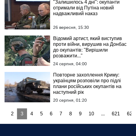
"Залишилось 4 дні": окупанти
отримали від Путіна новий
надважливий наказ
26 вересня, 15:30
Відомий артист, який виступив
проти війни, вирушив на Донбас
до окупантів: "Вирішили
розважити..."
24 серпня, 04:00
Повторне захоплення Криму:
українцям розповіли про підлі
плани російських окупантів на
наступний рік
20 серпня, 01:20
1
2
3
4
5
6
7
8
9
10
...
621
622