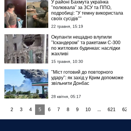
У районі Бахмута українка
"полювала" за ЗСУ та ППО,
подробиці: "У темну використала
своїх сусідів""
22 травня, 15:19
Окупанти нещадно влупили
"Іскандером" та ракетами С-300
по житлових будинках: наслідки
жахливі
15 травня, 10:30
"Міст готовий до повторного
удару": як захід у Крим допоможе
звільнити Донбас
28 квітня, 05:17
1
2
3
4
5
6
7
8
9
10
...
621
622