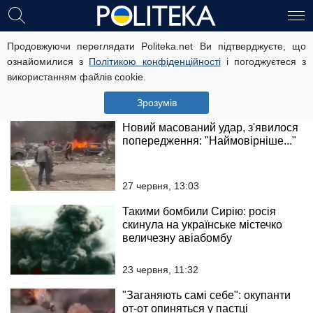
Українець позбавив все місто
Продовжуючи переглядати Politeka.net Ви підтверджуєте, що
електрики: стало відомо, куди він
ознайомилися з
Політикою конфіденційності
і погоджуєтеся з
перенаправив доступну енергію
використанням файлів cookie.
1 липня, 21:18
Зрозумів
Новий масований удар, з'явилося
попередження: "Наймовірніше..."
27 червня, 13:03
Такими бомбили Сирію: росія
скинула на українське містечко
величезну авіабомбу
23 червня, 11:32
"Заганяють самі себе": окупанти
от-от опиняться у пастці