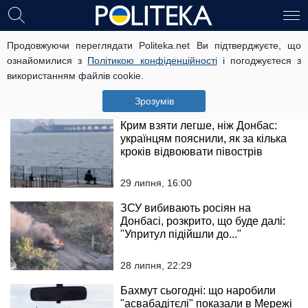
Все залежить від Залужного:
Продовжуючи переглядати Politeka.net Ви підтверджуєте, що
українцям розповіли про шанси
ознайомилися з
Політикою конфіденційності
і погоджуєтеся з
повернути Донецьк найближчим
використанням файлів cookie.
часом
5 серпня, 17:00
Зрозумів
Крим взяти легше, ніж Донбас:
українцям пояснили, як за кілька
кроків відвоювати півострів
29 липня, 16:00
ЗСУ вибивають росіян на
Донбасі, розкрито, що буде далі:
"Упритул підійшли до..."
28 липня, 22:29
Бахмут сьогодні: що наробили
"асвабадітєлі" показали в Мережі