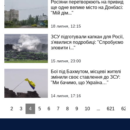
Росіяни перетворюють на привид
ще одне велике місто на Донбасі:
"Мій дім..."
18 липня, 12:15
ЗСУ підготували капкан для Росії,
з'явилися подробиці: "Спробуємо
зловити і..."
15 липня, 23:00
Бої під Бахмутом, місцеві жителі
змінили своє ставлення до ЗСУ:
"Ми бачимо, що Україна…"
14 липня, 17:16
1
2
3
4
5
6
7
8
9
10
...
621
622