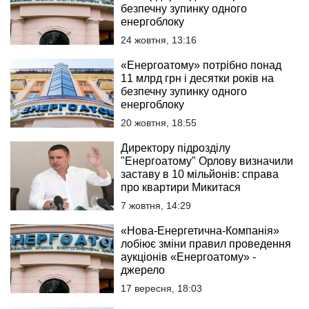
безпечну зупинку одного
енергоблоку
24 жовтня, 13:16
«Енергоатому» потрібно понад
11 млрд грн і десятки років на
безпечну зупинку одного
енергоблоку
20 жовтня, 18:55
Директору підрозділу
"Енергоатому" Орлову визначили
заставу в 10 мільйонів: справа
про квартири Микитася
7 жовтня, 14:29
«Нова-Енергетична-Компанія»
лобіює зміни правил проведення
аукціонів «Енергоатому» -
джерело
17 вересня, 18:03