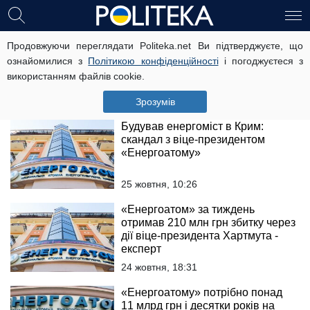
Дивіденди від енергомосту до
Продовжуючи переглядати Politeka.net Ви підтверджуєте, що
Криму: СБУ може почати
ознайомилися з
Політикою конфіденційності
і погоджуєтеся з
перевірку заступника голови
використанням файлів cookie.
"Енергоатому"
28 жовтня, 16:37
Зрозумів
Будував енергоміст в Крим:
скандал з віце-президентом
«Енергоатому»
25 жовтня, 10:26
«Енергоатом» за тиждень
отримав 210 млн грн збитку через
дії віце-президента Хартмута -
експерт
24 жовтня, 18:31
«Енергоатому» потрібно понад
11 млрд грн і десятки років на