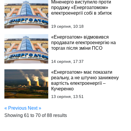
Міненерго виступило проти
продажу «Енергоатомом»
електроенергії собі в збиток
19 серпня, 10:18
«Енергоатом» відмовився
продавати електроенергію на
торгах після зміни ПСО
14 серпня, 17:37
«Енергоатом» має показати
реальну, а не штучно занижену
вартість електроенергії –
Кучеренко
13 серпня, 13:51
« Previous
Next »
Showing
61
to
70
of
88
results