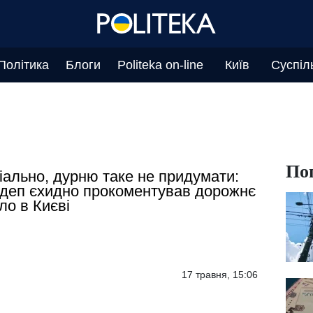
Політика
Блоги
Politeka on-line
Київ
Суспіл
По
іально, дурню таке не придумати:
деп єхидно прокоментував дорожнє
ло в Києві
17 травня, 15:06