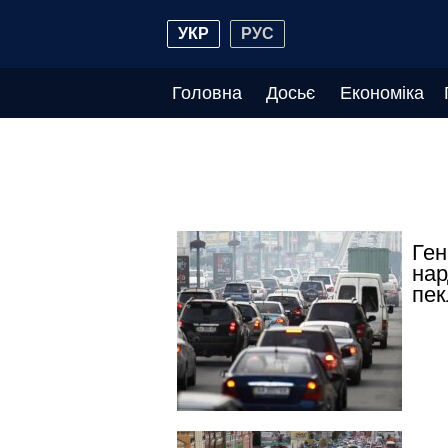
УКР
РУС
Головна
Досьє
Економіка
Ген
нар
пек