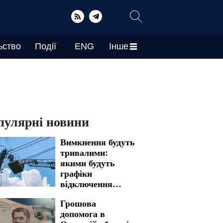
ьство
Події
ENG
Інше
пулярні новини
Вимкнення будуть
тривалими:
якими будуть
графіки
відключення
світла у
Грошова
Запоріжжі на 7
допомога в
серпня