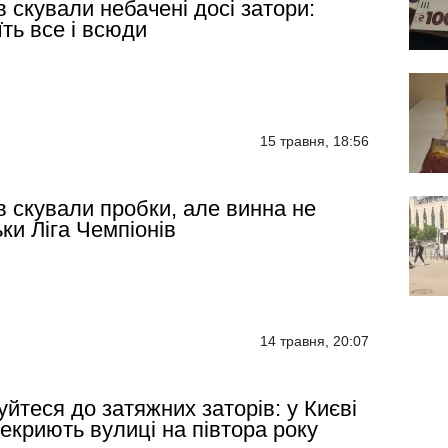
в скували небачені досі затори:
їть все і всюди
15 травня, 18:56
в скували пробки, але винна не
ьки Ліга Чемпіонів
14 травня, 20:07
уйтеся до затяжних заторів: у Києві
екриють вулиці на півтора року