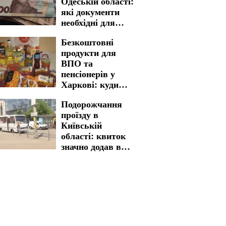
Одеській області:
які документи
необхідні для
швидкого
Безкоштовні
отримання
продукти для
ВПО та
пенсіонерів у
Харкові: куди
звертатися для
Подорожчання
отримання
проїзду в
життєво важливої
Київській
допомоги
області: квиток
значно додав в
вартості