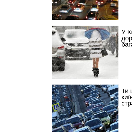
У К
дор
баг
Ти 
киї
стр