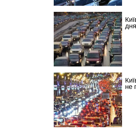
Киї
дня
Киї
не 