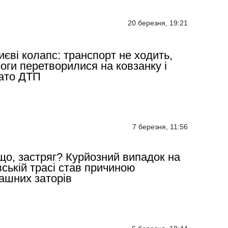
20 березня, 19:21
иєві колапс: транспорт не ходить,
оги перетворилися на ковзанку і
ато ДТП
7 березня, 11:56
що, застряг? Курйозний випадок на
вській трасі став причиною
ашних заторів