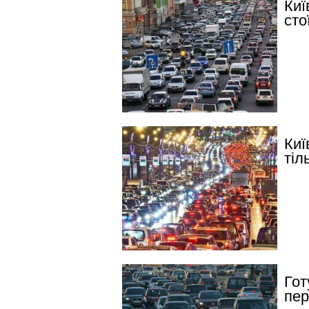
Киї
сто
Киї
тіл
Гот
пер