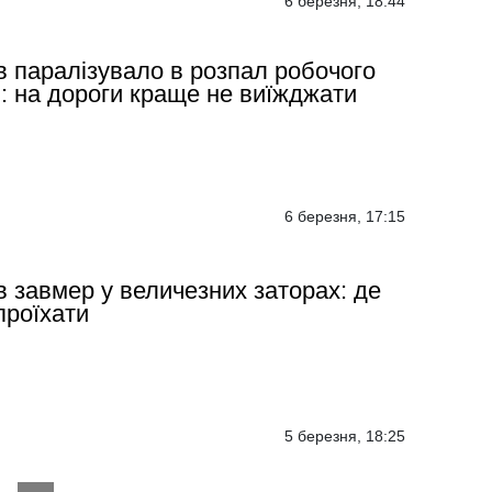
6 березня, 18:44
в паралізувало в розпал робочого
: на дороги краще не виїжджати
6 березня, 17:15
в завмер у величезних заторах: де
проїхати
5 березня, 18:25