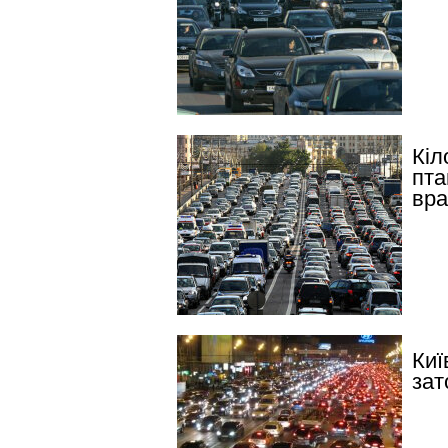
Кіл
пта
вра
Киї
зат