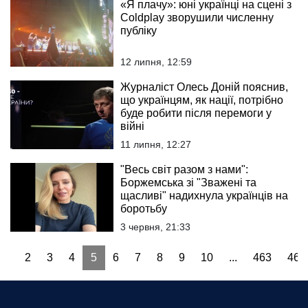
«Я плачу»: юні українці на сцені з
Coldplay зворушили численну
публіку
12 липня, 12:59
Журналіст Олесь Доній пояснив,
що українцям, як нації, потрібно
буде робити після перемоги у
війні
11 липня, 12:27
"Весь світ разом з нами":
Боржемська зі "Зважені та
щасливі" надихнула українців на
боротьбу
3 червня, 21:33
1
2
3
4
5
6
7
8
9
10
...
463
464