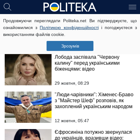
На необмежений термін: ще одна
Продовжуючи переглядати Politeka.net Ви підтверджуєте, що
країна продовжила програму
ознайомилися з
Політикою конфіденційності
і погоджуєтеся з
розміщення біженців з України,
використанням файлів cookie.
що відомо
1 листопада, 14:24
Зрозумів
Лобода заспівала "Червону
калину" перед українськими
біженцями: відео
29 жовтня, 08:29
"Люди-чарівники": Хіменес-Браво
з "Майстер Шеф" розповів, як
захоплений українським народом
12 жовтня, 05:47
Єфросиніна потужно звернулася
до українців, вразивши відео: