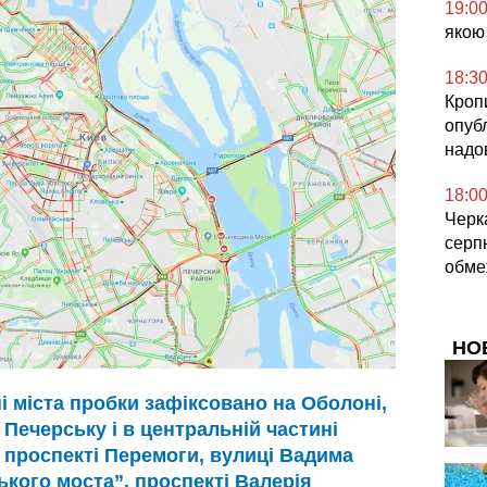
19:0
якою
18:3
Кроп
опубл
надо
18:0
Черка
серпн
обме
НО
і міста пробки зафіксовано на Оболоні,
, Печерську і в центральній частині
а проспекті Перемоги, вулиці Вадима
ького моста”, проспекті Валерія