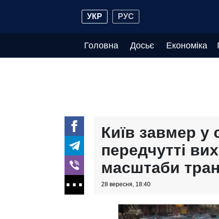
УКР
РУС
Головна
Досьє
Економіка
Київ завмер у 
передчутті вих
масштаби тран
28 вересня, 18:40