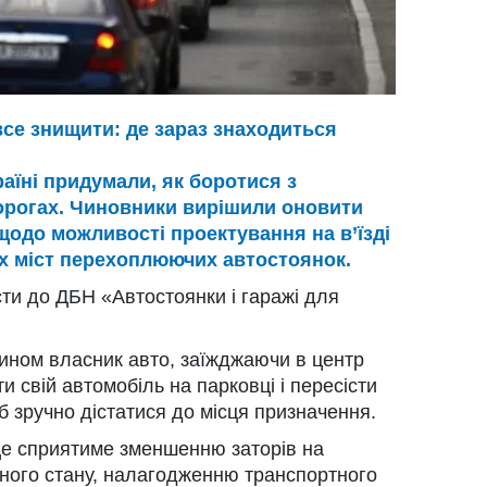
все знищити: де зараз знаходиться
раїні придумали, як боротися з
орогах. Чиновники вирішили оновити
щодо можливості проектування на в’їзді
х міст перехоплюючих автостоянок.
сти до ДБН «Автостоянки і гаражі для
чином власник авто, заїжджаючи в центр
и свій автомобіль на парковці і пересісти
б зручно дістатися до місця призначення.
 це сприятиме зменшенню заторів на
ного стану, налагодженню транспортного