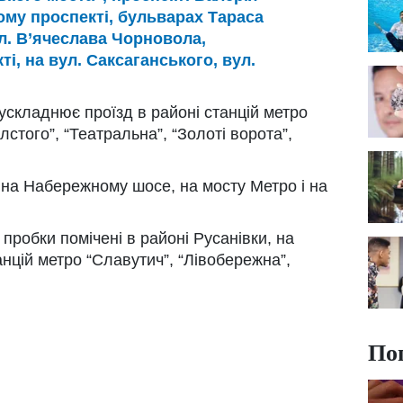
ому проспекті, бульварах Тараса
ул. В’ячеслава Чорновола,
, на вул. Саксаганського, вул.
ускладнює проїзд в районі станцій метро
лстого”, “Театральна”, “Золоті ворота”,
 на Набережному шосе, на мосту Метро і на
 пробки помічені в районі Русанівки, на
анцій метро “Славутич”, “Лівобережна”,
По