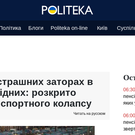
Політика
Блоги
Politeka on-line
Київ
Суспіл
Ос
страшних заторах в
ідних: розкрито
06:3
пенсі
спортного колапсу
яких 
Читать на русском
06:0
пенсі
звер