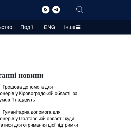
ьство
Події
ENG
Інше
танні новини
0
Грошова допомога для
онерів у Кіровоградській області: за
умов ії нададуть
0
Гуманітарна допомога для
онерів у Полтавській області: куди
татися для отримання цієї підтримки