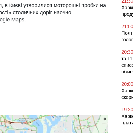
21:3
я, в Києві утворилися моторошні пробки на
Харкі
ості» столичних доріг наочно
проду
ogle Maps.
21:0
Полта
голо
20:3
та 11
списо
обме
20:0
Харкі
скор
19:3
Харко
плат