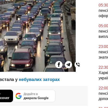
05:3
пенсі
офор
05:0
пенсі
випла
23:0
пенсі
знат
22:3
Харкі
укра
 встала у
небувалих заторах
22:0
пенсі
у
Додайте в
cover
джерела Google
допо