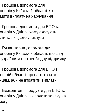
0
Грошова допомога для
онерів у Київській області: як
мити виплату на харчування
0
Грошова допомога для ВПО та
онерів у Дніпрі: чому скасують
ти та як цього уникнути
0
Гуманітарна допомога для
онерів у Київській області: що слід
и українцям про необхідну підтримку
0
Грошова допомога для ВПО в
вській області: що варто знати
їнцям, аби не втратити виплати
0
Безкоштовні продукти для ВПО та
онерів у Дніпрі: як подати заявку на
могу