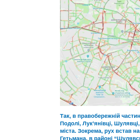
Так, в правобережній частин
Подолі, Лук’янівці, Шулявці
міста. Зокрема, рух встав н
Гетьмана, в районі “Шулявс