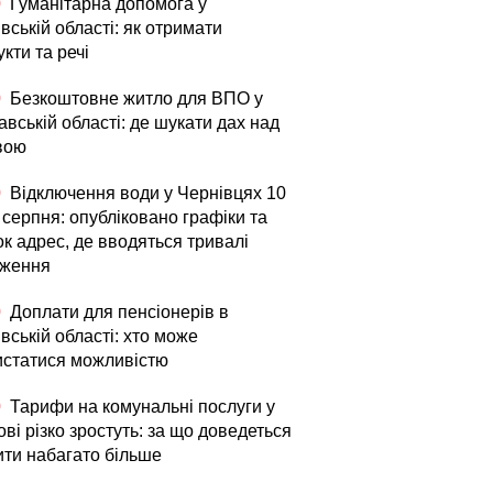
0
Гуманітарна допомога у
вській області: як отримати
кти та речі
0
Безкоштовне житло для ВПО у
вській області: де шукати дах над
вою
0
Відключення води у Чернівцях 10
 серпня: опубліковано графіки та
к адрес, де вводяться тривалі
ження
0
Доплати для пенсіонерів в
вській області: хто може
истатися можливістю
0
Тарифи на комунальні послуги у
ві різко зростуть: за що доведеться
ити набагато більше