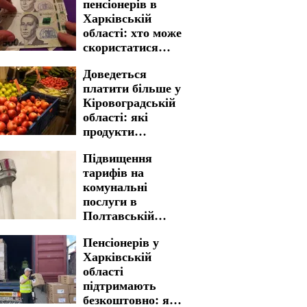
пенсіонерів в
Харківській
області: хто може
скористатися
можливістю
Доведеться
платити більше у
Кіровоградській
області: які
продукти
найсильніше
Підвищення
подорожчали
тарифів на
комунальні
послуги в
Полтавській
області: з якою
Пенсіонерів у
вартістю
Харківській
мешканці
області
стикнуться у
підтримають
платіжках
безкоштовно: яку