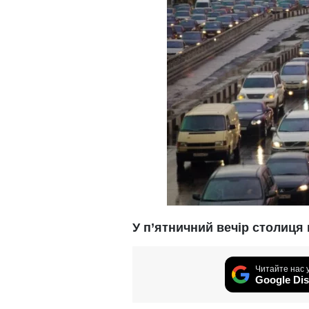
У п’ятничний вечір столиця
Читайте нас 
Google Dis