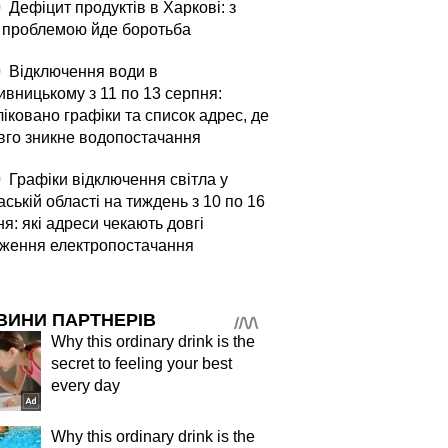
0
Дефіцит продуктів в Харкові: з
 проблемою йде боротьба
0
Відключення води в
ивницькому з 11 по 13 серпня:
іковано графіки та список адрес, де
вго зникне водопостачання
0
Графіки відключення світла у
ській області на тиждень з 10 по 16
я: які адреси чекають довгі
ження електропостачання
ВИНИ ПАРТНЕРІВ
Why this ordinary drink is the
secret to feeling your best
every day
Why this ordinary drink is the