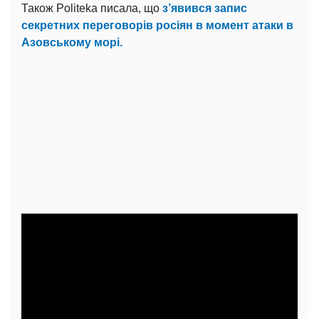
Також Politeka писала, що
з’явився запис
секретних переговорів росіян в момент атаки в
Азовському морі.