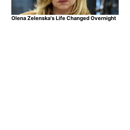
Olena Zelenska's Life Changed Overnight
Think Your Crush Doesn't Notice You?
Think Again
ПОПУЛЯРНІ НОВИНИ
Підвищення тарифів на комунальні послуги в