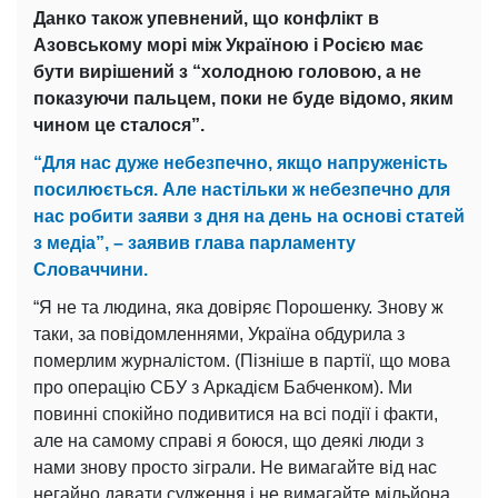
Данко також упевнений, що конфлікт в
Азовському морі між Україною і Росією має
бути вирішений з “холодною головою, а не
показуючи пальцем, поки не буде відомо, яким
чином це сталося”.
“Для нас дуже небезпечно, якщо напруженість
посилюється. Але настільки ж небезпечно для
нас робити заяви з дня на день на основі статей
з медіа”, – заявив глава парламенту
Словаччини.
“Я не та людина, яка довіряє Порошенку. Знову ж
таки, за повідомленнями, Україна обдурила з
померлим журналістом. (Пізніше в партії, що мова
про операцію СБУ з Аркадієм Бабченком). Ми
повинні спокійно подивитися на всі події і факти,
але на самому справі я боюся, що деякі люди з
нами знову просто зіграли. Не вимагайте від нас
негайно давати судження і не вимагайте мільйона