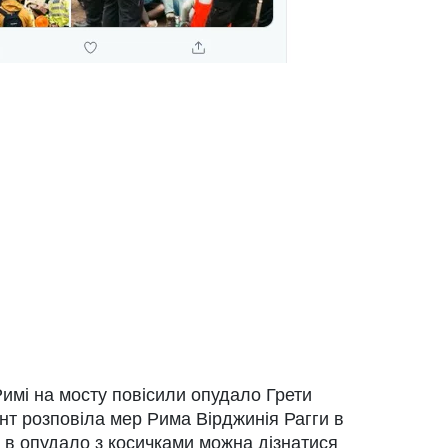
имі на мосту повісили опудало Грети
нт розповіла мер Рима Вірджинія Рагги в
и, в опудало з косичками можна дізнатися