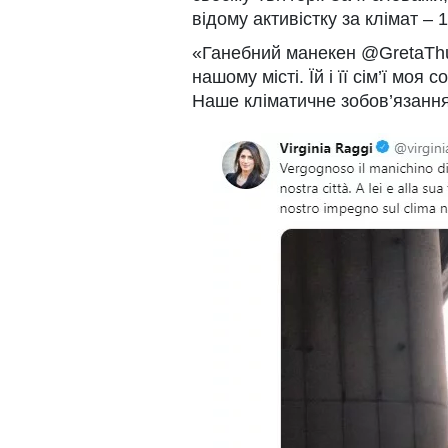
відому активістку за клімат – 1
«Ганебний манекен @GretaThu
нашому місті. Їй і її сім’ї моя
Наше кліматичне зобов’язання