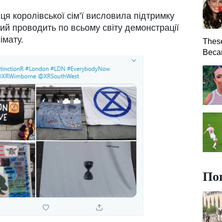
я королівської сім’ї висловила підтримку
який проводить по всьому світу демонстрації
імату.
Thes
Becam
По