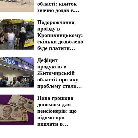
області: квиток
значно додав в
вартості
Подорожчання
проїзду в
Кропивницькому:
скільки дозволено
буде платити
пільговикам
Дефіцит
продуктів в
Житомирській
області: про яку
проблему стало
відомо
Нова грошова
допомога для
пенсіонерів: що
відомо про
виплати в
Харківській
області