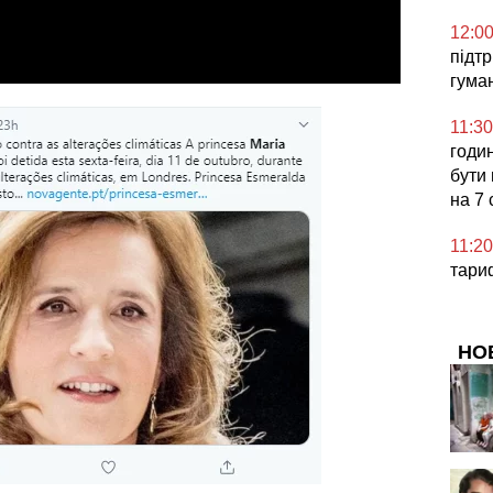
12:0
підт
гума
11:30
годин
бути
на 7
11:20
тари
НО