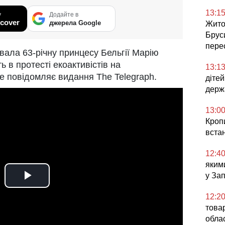
13:1
у
Додайте в
cover
джерела Google
Жито
Брус
перес
увала 63-річну принцесу Бельгії Марію
 в протесті екоактивістів на
13:1
е повідомляє видання The Telegraph.
діте
держ
13:0
Кроп
встан
12:4
яким
у За
Play
12:2
Video
товар
облас