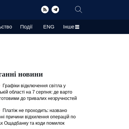
ьство
Події
ENG
Інше
танні новини
0
Графіки відключення світла у
ькій області на 7 серпня: де варто
 готовими до тривалих незручностей
0
Платіж не проходить: названо
вні причини відхилення операцій по
ах Ощадбанку та коди помилок