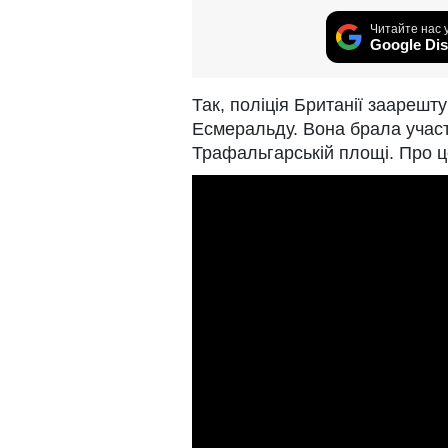
Читайте нас 
Google Dis
Так, поліція Британії заарешт
Есмеральду. Вона брала участь
Трафальгарській площі. Про ц