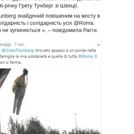
6-річну Грету Тунберг зі Швеції.
nberg знайдений повішеним на мосту в
 солідарність і солідарність усіх @Roma.
 не зупиняється », – повідомила Рагги.