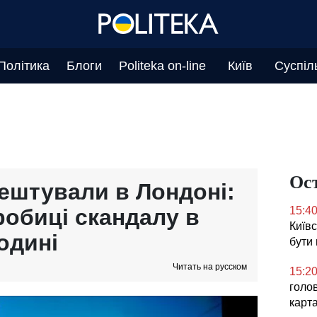
Політика
Блоги
Politeka on-line
Київ
Суспіл
Ос
ештували в Лондоні:
робиці скандалу в
15:4
Київс
одині
бути
Читать на русском
15:2
голо
карт