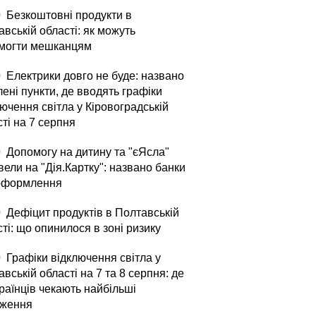
0
Безкоштовні продукти в
вській області: як можуть
могти мешканцям
0
Електрики довго не буде: названо
ені пункти, де вводять графіки
ючення світла у Кіровоградській
ті на 7 серпня
0
Допомогу на дитину та "єЯсла"
ели на "Дія.Картку": названо банки
оформлення
0
Дефіцит продуктів в Полтавській
ті: що опинилося в зоні ризику
0
Графіки відключення світла у
вській області на 7 та 8 серпня: де
раїнців чекають найбільші
ження