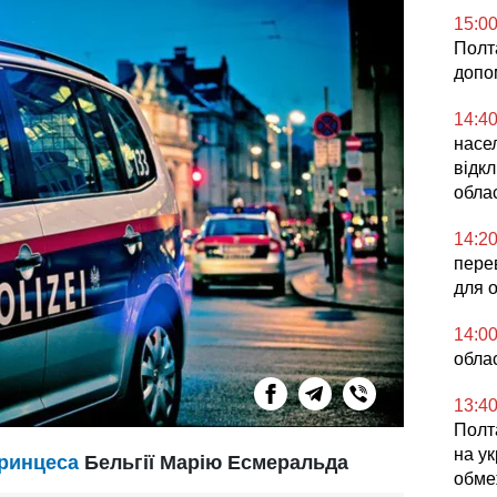
15:0
Полта
допо
14:4
насел
відкл
облас
14:2
перев
для 
14:0
облас
13:4
Полта
на ук
ринцеса
Бельгії Марію Есмеральда
обме