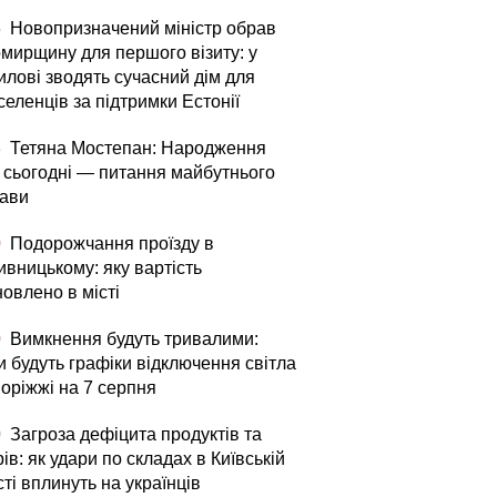
5
Новопризначений міністр обрав
мирщину для першого візиту: у
илові зводять сучасний дім для
еленців за підтримки Естонії
3
Тетяна Мостепан: Народження
й сьогодні — питання майбутнього
ави
0
Подорожчання проїзду в
ивницькому: яку вартість
овлено в місті
0
Вимкнення будуть тривалими:
и будуть графіки відключення світла
поріжжі на 7 серпня
0
Загроза дефіцита продуктів та
ів: як удари по складах в Київській
ті вплинуть на українців