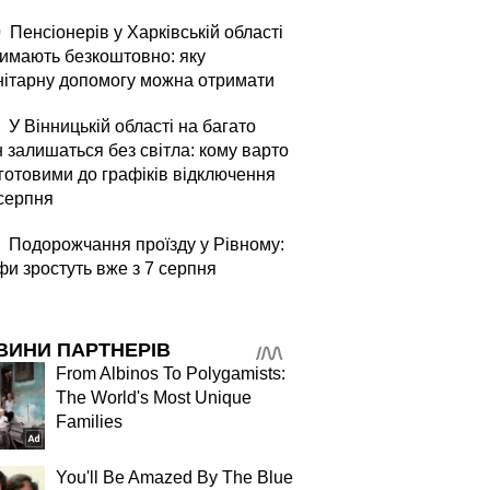
0
Пенсіонерів у Харківській області
римають безкоштовно: яку
нітарну допомогу можна отримати
У Вінницькій області на багато
 залишаться без світла: кому варто
 готовими до графіків відключення
 серпня
Подорожчання проїзду у Рівному:
фи зростуть вже з 7 серпня
ВИНИ ПАРТНЕРІВ
From Albinos To Polygamists:
The World's Most Unique
Families
You'll Be Amazed By The Blue