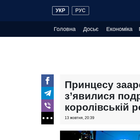
УКР
РУС
Головна
Досьє
Економіка
Принцесу заар
з’явилися под
королівській р
13 жовтня, 20:39