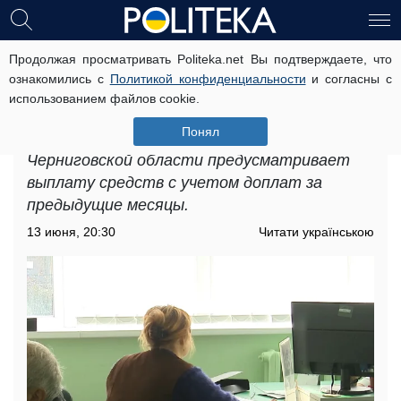
Продолжая просматривать Politeka.net Вы подтверждаете, что
Денежная помощь для пенсионеров
ознакомились с
Политикой конфиденциальности
и согласны с
в Черниговской области: некоторые
использованием файлов cookie.
выплатить претерпят изменения
Понял
Денежная помощь для пенсионеров в
Черниговской области предусматривает
выплату средств с учетом доплат за
предыдущие месяцы.
13 июня, 20:30
Читати українською