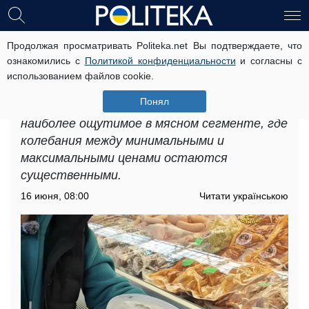
Продолжая просматривать Politeka.net Вы подтверждаете, что
Подорожание продуктов в
ознакомились с
Политикой конфиденциальности
и согласны с
Запорожье: какая ситуация с
использованием файлов cookie.
ценами сейчас
Понял
Подорожание продуктов в Запорожье и
наиболее ощутимое в мясном сегменте, где
колебания между минимальными и
максимальными ценами остаются
существенными.
16 июня, 08:00
Читати українською