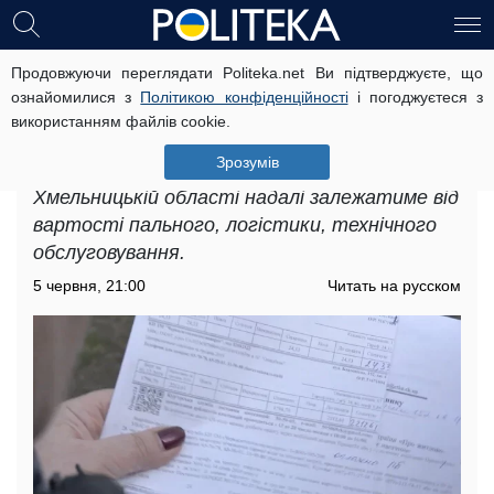
Продовжуючи переглядати Politeka.net Ви підтверджуєте, що
Підвищення тарифів на комунальні
ознайомилися з
Політикою конфіденційності
і погоджуєтеся з
послуги у Хмельницькій області:
використанням файлів cookie.
нові ціни вже відомі
Зрозумів
Підвищення тарифів на комунальні послуги у
Хмельницькій області надалі залежатиме від
вартості пального, логістики, технічного
обслуговування.
5 червня, 21:00
Читать на русском