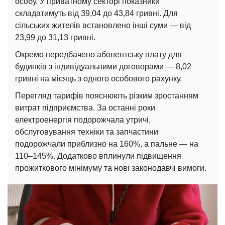
особу. У приватному секторі показники
складатимуть від 39,04 до 43,84 гривні. Для
сільських жителів встановлено інші суми — від
23,99 до 31,13 гривні.
Окремо передбачено абонентську плату для
будинків з індивідуальними договорами — 8,02
гривні на місяць з одного особового рахунку.
Перегляд тарифів пояснюють різким зростанням
витрат підприємства. За останні роки
електроенергія подорожчала утричі,
обслуговування техніки та запчастини
подорожчали приблизно на 160%, а пальне — на
110–145%. Додатково вплинули підвищення
прожиткового мінімуму та нові законодавчі вимоги.