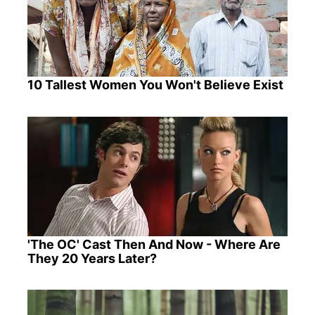
10 Tallest Women You Won't Believe Exist
'The OC' Cast Then And Now - Where Are
They 20 Years Later?