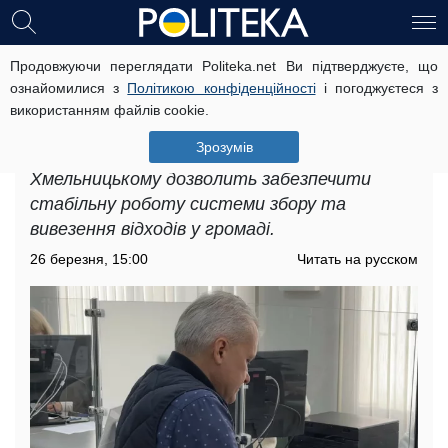
Продовжуючи переглядати Politeka.net Ви підтверджуєте, що
Підвищення тарифів на комунальні
ознайомилися з
Політикою конфіденційності
і погоджуєтеся з
послуги у Хмельницькому: як було
використанням файлів cookie.
змінено ціни для мешканців
Зрозумів
Підвищення тарифів на комунальні послуги у
Хмельницькому дозволить забезпечити
стабільну роботу системи збору та
вивезення відходів у громаді.
26 березня, 15:00
Читать на русском