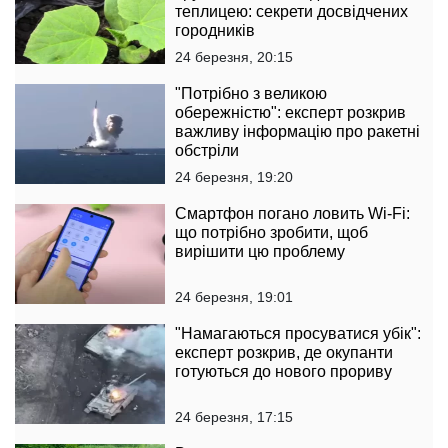
теплицею: секрети досвідчених
городників
24 березня, 20:15
"Потрібно з великою
обережністю": експерт розкрив
важливу інформацію про ракетні
обстріли
24 березня, 19:20
Смартфон погано ловить Wi-Fi:
що потрібно зробити, щоб
вирішити цю проблему
24 березня, 19:01
"Намагаються просуватися убік":
експерт розкрив, де окупанти
готуються до нового прориву
24 березня, 17:15