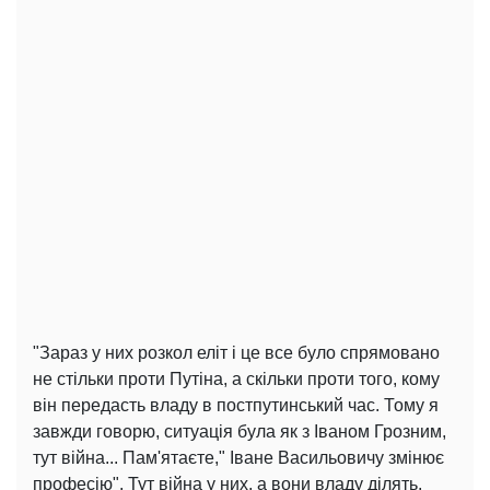
"Зараз у них розкол еліт і це все було спрямовано
не стільки проти Путіна, а скільки проти того, кому
він передасть владу в постпутинський час. Тому я
завжди говорю, ситуація була як з Іваном Грозним,
тут війна... Пам'ятаєте," Іване Васильовичу змінює
професію". Тут війна у них, а вони владу ділять.