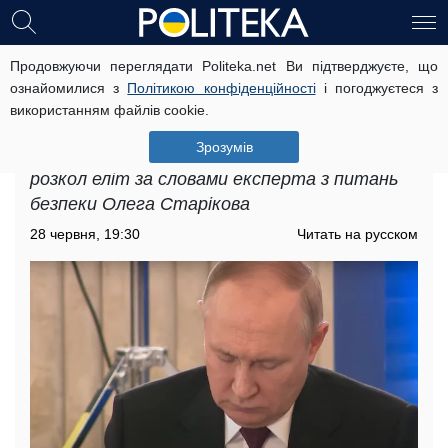
Продовжуючи переглядати Politeka.net Ви підтверджуєте, що
У Росії почався розкол еліт, стали
ознайомилися з
Політикою конфіденційності
і погоджуєтеся з
відомі подробиці: "Це було
використанням файлів cookie.
спрямовано..."
Зрозумів
Після збройного заколоту в Росії почався
розкол еліт за словами експерта з питань
безпеки Олега Старікова
28 червня, 19:30
Читать на русском