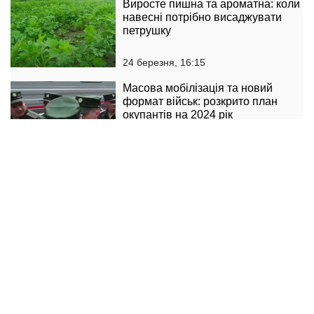
Виросте пишна та ароматна: коли
навесні потрібно висаджувати
петрушку
24 березня, 16:15
Масова мобілізація та новий
формат військ: розкрито план
окупантів на 2024 рік
24 березня, 14:15
ЧИТАТИ ДАЛІ
© 2014 — 2026 Politeka. Информационное агентство ТОВ «ЗНАЙ». Все
права защищены.
При использовании содержимого сайта активная гиперссылка на
politeka.net обязательна.