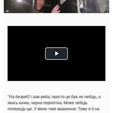
Play
Video
"На безриб'ї і рак риба, просто це був не лебідь, а
якась качка, чорна перелітна. Може лебідь
попереду ще. У мене таке враження. Тому я б на