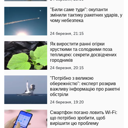
"Били саме туди": окупанти
змінили тактику ракетних ударів, у
чому небезпека
24 березня, 21:15
Як виростити ранні огірки
хрусткими та солодкими поза
теплицею: секрети досвідчених
городників
24 березня, 20:15
"Потрібно з великою
обережністю": експерт розкрив
важливу інформацію про ракетні
обстріли
24 березня, 19:20
Смартфон погано ловить Wi-Fi:
що потрібно зробити, щоб
вирішити цю проблему