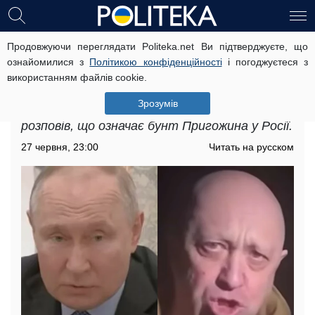
Продовжуючи переглядати Politeka.net Ви підтверджуєте, що
Бунт Пригожина може стати
ознайомилися з
Політикою конфіденційності
і погоджуєтеся з
початком краху Кремля: "Мало не
використанням файлів cookie.
здається..."
Зрозумів
Російський опозиціонер Геннадій Гудков
розповів, що означає бунт Пригожина у Росії.
27 червня, 23:00
Читать на русском