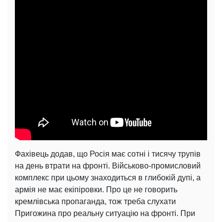
Фахівець додав, що Росія має сотні і тисячу трупів
на день втрати на фронті. Військово-промисловий
комплекс при цьому знаходиться в глибокій дупі, а
армія не має екіпіровки. Про це не говорить
кремлівська пропаганда, тож треба слухати
Пригожина про реальну ситуацію на фронті. При