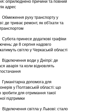
ня: оприлюднено причини та повний
лік адрес
Обмеження руху транспорту у
і: де триває ремонт, як об'їхати та
 транспортом
Субота принесе додаткові графіки
лючень: де 8 серпня надовго
атимуть світло у Черкаській області
Відключення води у Дніпрі: де
ся аварія та коли відновлять
постачання
Гуманітарна допомога для
онерів у Полтавській області: що
о зробити для отримання такої
ної підтримки
0
Відключення світла у Львові: стало