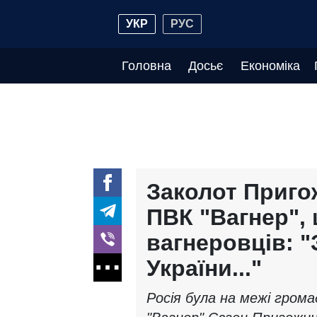
УКР
РУС
Головна
Досьє
Економіка
Заколот Приго
ПВК "Вагнер", 
вагнеровців: "
України..."
Росія була на межі грома