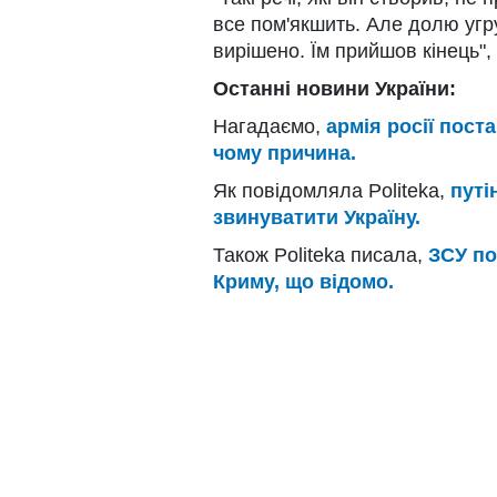
все пом'якшить. Але долю угр
вирішено. Їм прийшов кінець",
Останні новини України:
Нагадаємо,
армія росії поста
чому причина.
Як повідомляла Politeka,
путі
звинуватити Україну.
Також Politeka писала,
ЗСУ по
Криму, що відомо.