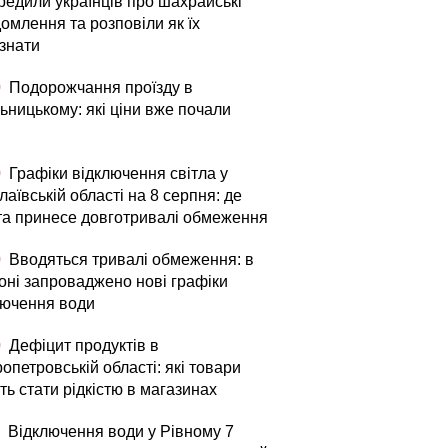
редили українців про шахрайські
омлення та розповіли як їх
ізнати
0
Подорожчання проїзду в
ьницькому: які ціни вже почали
0
Графіки відключення світла у
аївській області на 8 серпня: де
та принесе довготривалі обмеження
0
Вводяться тривалі обмеження: в
оні запроваджено нові графіки
лючення води
0
Дефіцит продуктів в
опетровській області: які товари
ь стати рідкістю в магазинах
Відключення води у Рівному 7