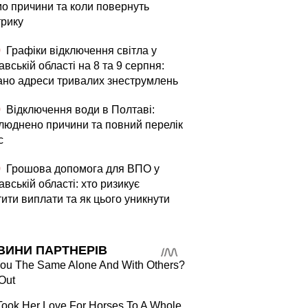
мо причини та коли повернуть
трику
0
Графіки відключення світла у
вській області на 8 та 9 серпня:
ано адреси тривалих знеструмлень
0
Відключення води в Полтаві:
люднено причини та повний перелік
с
0
Грошова допомога для ВПО у
вській області: хто ризикує
ити виплати та як цього уникнути
ВИНИ ПАРТНЕРІВ
You The Same Alone And With Others?
Out
ook Her Love For Horses To A Whole