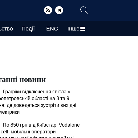
ьство
Події
ENG
Інше
танні новини
0
Графіки відключення світла у
опетровській області на 8 та 9
я: де доведеться зустріти вихідні
електрики
0
По 850 грн від Київстар, Vodafone
fecell: мобільні оператори