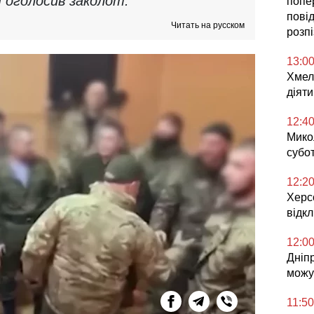
 оголосив заколот.
попе
повід
Читать на русском
розп
13:0
Хмел
діяти
12:4
Микол
субо
12:2
Херс
відк
12:0
Дніпр
можут
11:50