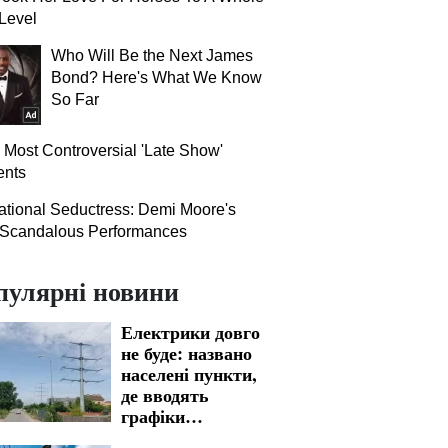
Level
Who Will Be the Next James
Bond? Here's What We Know
So Far
 Most Controversial 'Late Show'
nts
tional Seductress: Demi Moore's
 Scandalous Performances
пулярні новини
Електрики довго
не буде: названо
населені пункти,
де вводять
графіки
відключення