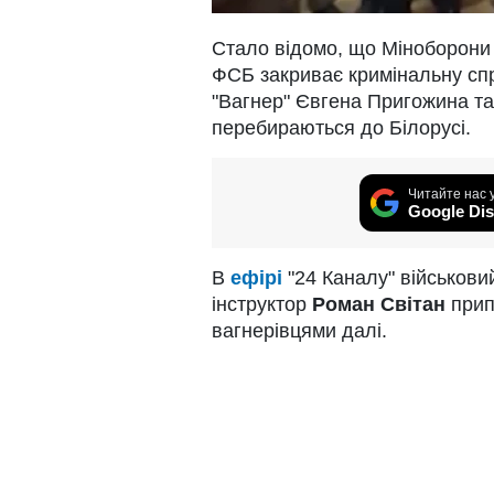
Стало відомо, що Міноборони р
ФСБ закриває кримінальну сп
"Вагнер" Євгена Пригожина та
перебираються до Білорусі.
Читайте нас 
Google Dis
В
ефірі
"24 Каналу" військовий
інструктор
Роман
Світан
прип
вагнерівцями далі.