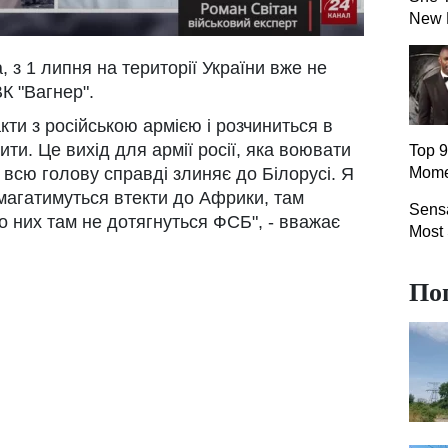
New 
, з 1 липня на території України вже не
К "Вагнер".
кти з російською армією і розчиниться в
бити. Це вихід для армії росії, яка воювати
Top 9
а всю голову справді злиняє до Білорусі. Я
Mome
магатимуться втекти до Африки, там
Sensa
до них там не дотягнуться ФСБ", - вважає
Most
По