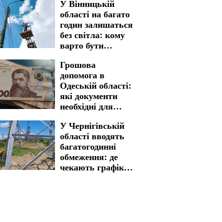
У Вінницькій
світла у
області на багато
Кіровоградській
годин залишаться
області на 7
без світла: кому
серпня
варто бути
готовими до
Грошова
графіків
допомога в
відключення на 7
Одеській області:
серпня
які документи
необхідні для
швидкого
У Чернігівській
отримання
області вводять
багатогодинні
обмеження: де
чекають графіки
відключення
світла на 6 та 7
серпня