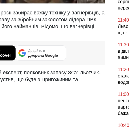
серп
пере
осії забирає важку техніку у вагнерівців, а
раву за збройним заколотом лідера ПВК
11:40
 його найманців. Відомо, що вагнерівці
Львов
що з
11:30
у
Додайте в
відк
cover
джерела Google
вимик
11:20
 експерт, полковник запасу ЗСУ, льотчик-
стала
устив, що буде з Пригожиним та
водо
11:00
пенсі
варт
бажа
10:4