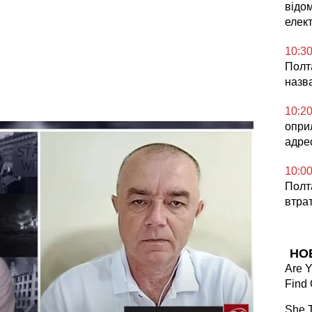
відо
елек
10:3
Полта
назв
10:2
опри
адре
10:0
Полта
втрат
НО
Are 
Find 
She T