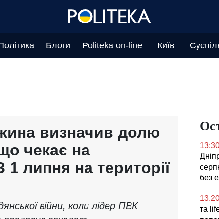
Політика
Блоги
Politeka on-line
Київ
Суспіл
Ос
жина визначив долю
що чекає на
13:3
Дніпр
З 1 липня на території
серпн
без 
13:2
дянської війни, коли лідер ПВК
та li