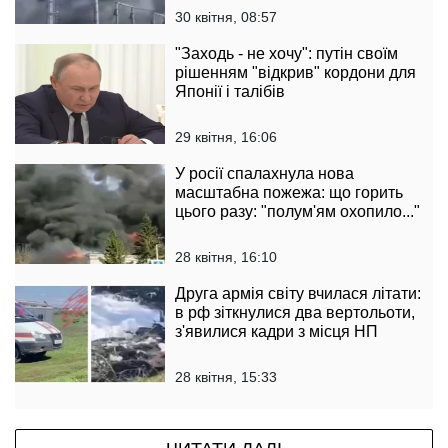
30 квітня, 08:57
"Заходь - не хочу": путін своїм
рішенням "відкрив" кордони для
Японії і талібів
29 квітня, 16:06
У росії спалахнула нова
масштабна пожежа: що горить
цього разу: "полум'ям охопило..."
28 квітня, 16:10
Друга армія світу вчилася літати:
в рф зіткнулися два вертольоти,
з'явилися кадри з місця НП
28 квітня, 15:33