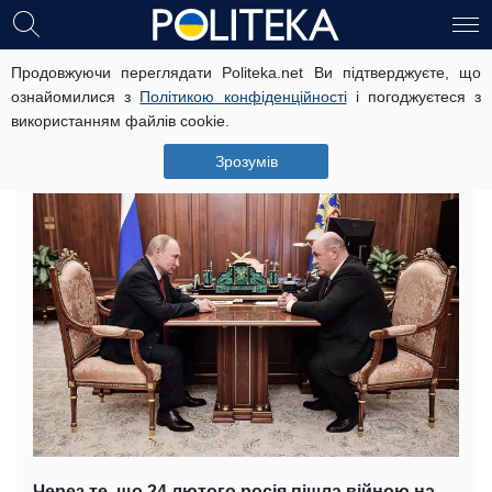
Продовжуючи переглядати Politeka.net Ви підтверджуєте, що
Нові санкції застали економіку рф
ознайомилися з
Політикою конфіденційності
і погоджуєтеся з
зненацька: у путіна заговорили про
використанням файлів cookie.
крах
Зрозумів
7 квітня, 17:05
Читать на русском
Через те, що 24 лютого росія пішла війною на