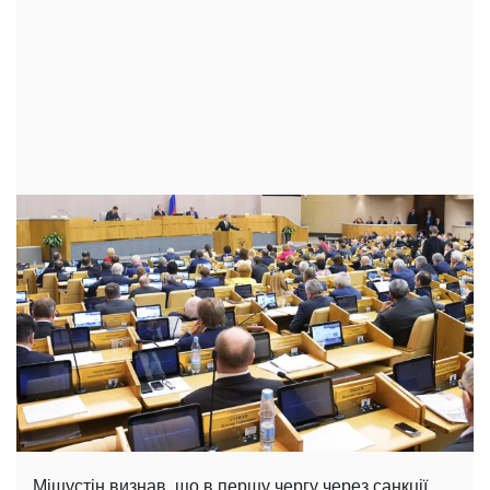
Мішустін визнав, що в першу чергу через санкції