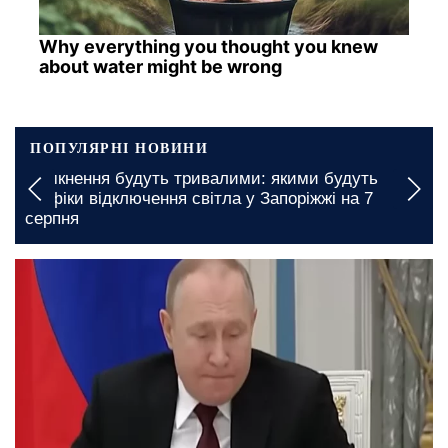
Why everything you thought you knew
about water might be wrong
ПОПУЛЯРНІ НОВИНИ
ивалими: якими будуть
Пенсіонерів у Харківські
вітла у Запоріжжі на 7
безкоштовно: яку гумані
отримати
26 червня, 13:44