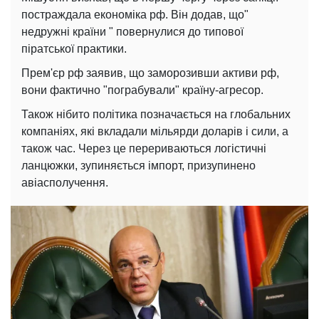
постраждала економіка рф. Він додав, що"
недружні країни " повернулися до типової
піратської практики.
Прем'єр рф заявив, що заморозивши активи рф,
вони фактично "пограбували" країну-агресор.
Також нібито політика позначається на глобальних
компаніях, які вкладали мільярди доларів і сили, а
також час. Через це перериваються логістичні
ланцюжки, зупиняється імпорт, призупинено
авіасполучення.