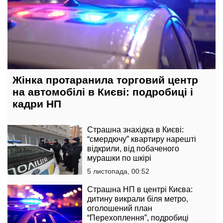
Жінка протаранила торговий центр
на автомобілі в Києві: подробиці і
кадри НП
Страшна знахідка в Києві:
“смердючу” квартиру нарешті
відкрили, від побаченого
мурашки по шкірі
5 листопада, 00:52
Страшна НП в центрі Києва:
дитину викрали біля метро,
оголошений план
“Перехоплення”, подробиці