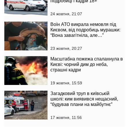
подробиці і кадри 18+
24 жовтня, 21:07
Воїн АТО викрала немовля під
Києвом, від подробиць мурашки:
“Вона завагітніла, але…”
23 жовтня, 20:27
Масштабна пожежа спалахнула в
Києві: чорний дим до неба,
страшні кадри
19 жовтня, 15:59
Загадковий труп в київській
школі: ким виявився нещасний,
“будував плани на майбутнє”
17 жовтня, 11:56