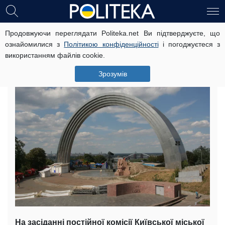
Продовжуючи переглядати Politeka.net Ви підтверджуєте, що
Чергова хвиля перейменувань у
ознайомилися з
Політикою конфіденційності
і погоджуєтеся з
Києві: які вулиці стануть “новими”
використанням файлів cookie.
30 січня, 20:15
Читать на русском
Зрозумів
На засіданні постійної комісії Київської міської