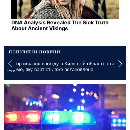
DNA Analysis Revealed The Sick Truth
About Ancient Vikings
ПОПУЛЯРНІ НОВИНИ
Неділя принесе графіки: які населені пункти в
Одеській області опинилися під відключеннями
світла на 9 серпня
28 листопада, 12:30