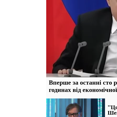
Вперше за останні сто р
годинах від економічно
"Ця
Шев