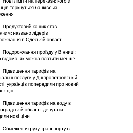
0
Нові ліміти на перекази: кого з
нців торкнуться банківські
ження
0
Продуктовий кошик став
жчим: названо лідерів
рожчання в Одеській області
0
Подорожчання проїзду у Вінниці:
о відомо, як можна платити менше
0
Підвищення тарифів на
нальні послуги у Дніпропетровській
ті: українців попередили про новий
ок цін
0
Підвищення тарифів на воду в
оградській області: депутати
или нові ціни
0
Обмеження руху транспорту в