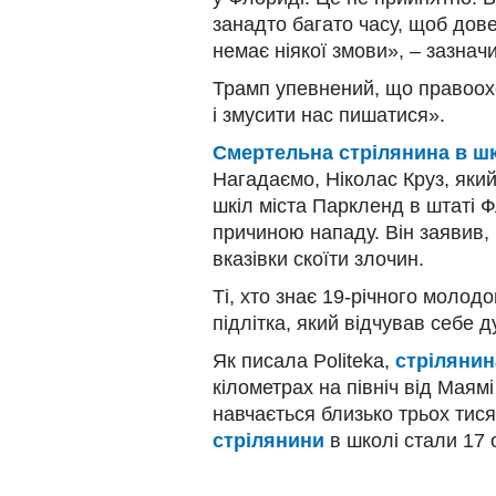
занадто багато часу, щоб дове
немає ніякої змови», – зазначи
Трамп упевнений, що правоох
і змусити нас пишатися».
Смертельна стрілянина в шк
Нагадаємо, Ніколас Круз, яки
шкіл міста Паркленд в штаті 
причиною нападу. Він заявив, 
вказівки скоїти злочин.
Ті, хто знає 19-річного молод
підлітка, який відчував себе 
Як писала Politeka,
стрілянин
кілометрах на північ від Маямі 
навчається близько трьох тисяч
стрілянини
в школі стали 17 о