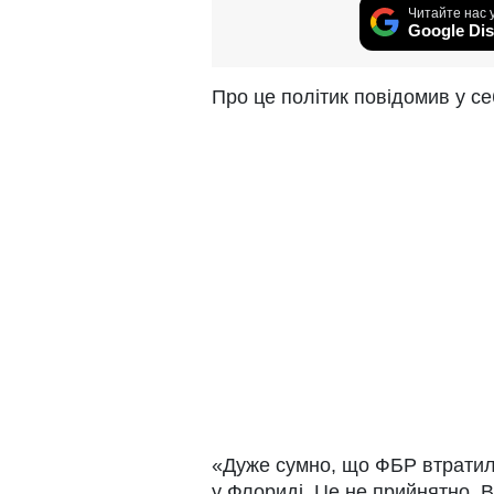
Читайте нас 
Google Dis
Про це політик повідомив у себ
«Дуже сумно, що ФБР втратило 
у Флориді. Це не прийнятно. 