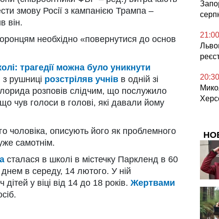
Запор
сти змову Росії з кампанією Трампа –
серп
в він.
21:0
оронцям необхідно «повернутися до основ
Львов
реєс
олі: трагедії можна було уникнути
20:3
й з рушниці
розстріляв учнів
в одній зі
Мико
Флорида розповів слідчим, що послужило
Херс
що чув голоси в голові, які давали йому
ого чоловіка, описують його як проблемного
НО
дуже самотнім.
а
сталася в школі в містечку Паркленд в 60
днем ​​в середу, 14 лютого. У ній
 дітей у віці від 14 до 18 років.
Жертвами
сіб.