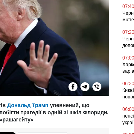
07:4
Черн
міст
07:2
Черн
допо
07:0
Харк
варі
06:3
Києв
ново
тів
Дональд Трамп
упевнений, що
06:0
обігти трагедії в одній зі шкіл Флориди,
пенсі
 «рашагейту»
укра