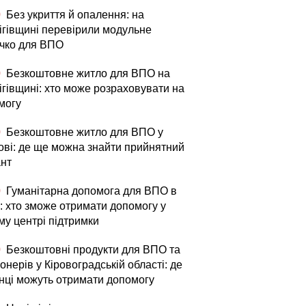
0
Без укриття й опалення: на
ігівщині перевірили модульне
ечко для ВПО
0
Безкоштовне житло для ВПО на
ігівщині: хто може розраховувати на
могу
0
Безкоштовне житло для ВПО у
ові: де ще можна знайти прийнятний
ант
0
Гуманітарна допомога для ВПО в
і: хто зможе отримати допомогу у
му центрі підтримки
0
Безкоштовні продукти для ВПО та
онерів у Кіровоградській області: де
їнці можуть отримати допомогу