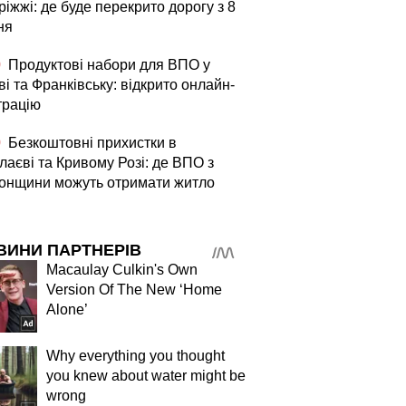
іжжі: де буде перекрито дорогу з 8
ня
0
Продуктові набори для ВПО у
і та Франківську: відкрито онлайн-
трацію
0
Безкоштовні прихистки в
лаєві та Кривому Розі: де ВПО з
онщини можуть отримати житло
ВИНИ ПАРТНЕРІВ
Macaulay Culkin's Own
Version Of The New ‘Home
Alone’
Why everything you thought
you knew about water might be
wrong