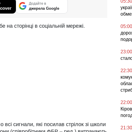
05:3
у
Додайте в
украї
cover
джерела Google
обме
е на сторінці в соціальній мережі.
05:0
доро
подо
23:0
стал
22:3
кому
облас
стриб
22:0
Кіров
погод
всі сигнали, які посилав стрілок зі школи
21:3
Вони (співробітники ФБР – ред.) витрачають