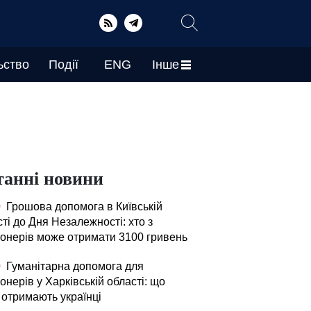
ьство
Події
ENG
Інше
танні новини
0
Грошова допомога в Київській
ті до Дня Незалежності: хто з
іонерів може отримати 3100 гривень
0
Гуманітарна допомога для
онерів у Харківській області: що
 отримають українці