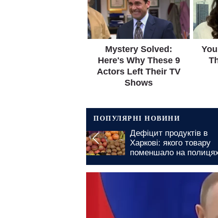
ПОПУЛЯРНІ НОВИНИ
 відключення
Дефіцит продуктів в
 Полтавській
Харкові: якого товару
на 8 та 9 серпня:
поменшало на полиця
 адреси тривалих
магазинів
млень