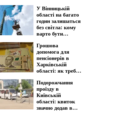
відключення
У Вінницькій
світла у
області на багато
Кіровоградській
годин залишаться
області на 7
без світла: кому
серпня
варто бути
готовими до
Грошова
графіків
допомога для
відключення на 7
пенсіонерів в
серпня
Харківській
області: як треба
пройти процедуру
Подорожчання
для отримання
проїзду в
виплат
Київській
області: квиток
значно додав в
вартості