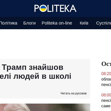
Політика
Блоги
Politeka on-line
Київ
Суспіл
Ос
 Трамп знайшов
елі людей в школі
08:2
облас
пенс
Читать на русском
08:0
пенсі
саме