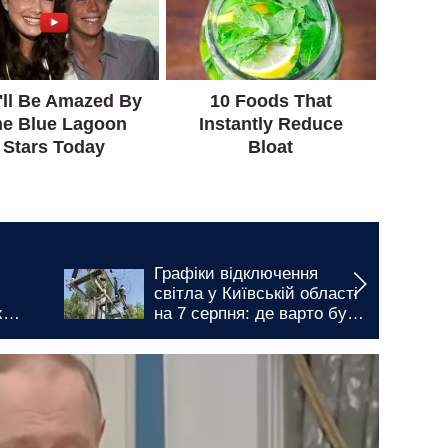
Графіки відключення
світла у Київській області
х
на 7 серпня: де варто бути
готовими до тривалих
незручностей