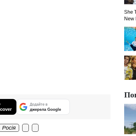
She T
New 
По
у
Додайте в
cover
джерела Google
Росія