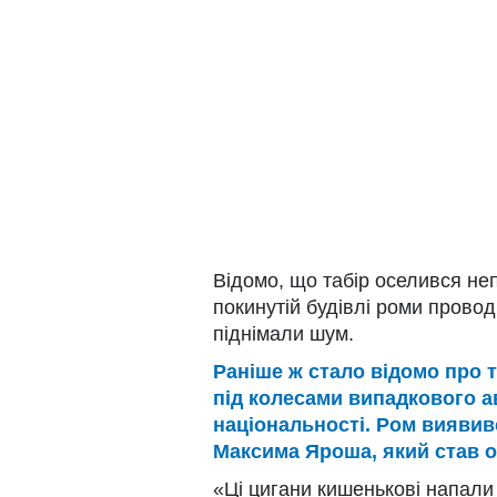
Відомо, що табір оселився неп
покинутій будівлі роми провод
піднімали шум.
Раніше ж стало відомо про т
під колесами випадкового а
національності. Ром виявивс
Максима Яроша, який став о
«Ці цигани кишенькові напали н