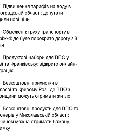
0
Підвищення тарифів на воду в
оградській області: депутати
или нові ціни
0
Обмеження руху транспорту в
іжжі: де буде перекрито дорогу з 8
ня
0
Продуктові набори для ВПО у
і та Франківську: відкрито онлайн-
трацію
0
Безкоштовні прихистки в
лаєві та Кривому Розі: де ВПО з
онщини можуть отримати житло
0
Безкоштовні продукти для ВПО та
онерів у Миколаївській області:
 чином можна отримати бажану
римку