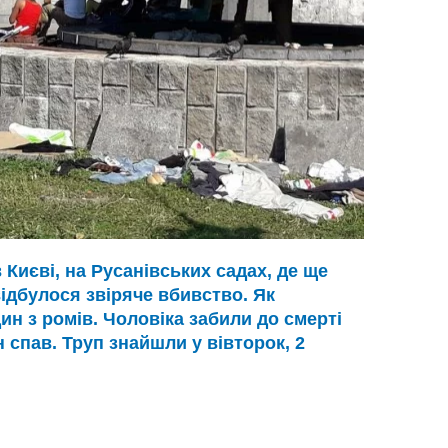
Києві, на Русанівських садах, де ще
відбулося звіряче вбивство. Як
ин з ромів. Чоловіка забили до смерті
н спав. Труп знайшли у вівторок, 2