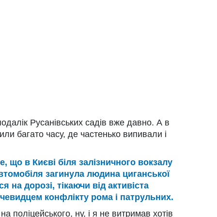
одалік Русанівських садів вже давно. А в
или багато часу, де частенько випивали і
е, що в Києві біля залізничного вокзалу
втомобіля загинула людина циганської
я на дорозі, тікаючи від активіста
чевидцем конфлікту рома і патрульних.
а поліцейського, ну, і я не витримав хотів