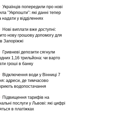
0
Українців попередили про нові
ла "Укрпошти": які данні тепер
а надати у відділеннях
0
Нові виплати вже доступні:
рито нову грошову допомогу для
в Запоріжжі
0
Гривневі депозити сягнули
рдних 1,16 трильйона: чи варто
ати гроші в банку
0
Відключення води у Вінниці 7
ня: адреси, де тимчасово
криють водопостачання
0
Підвищення тарифів на
альні послуги у Львові: які цифрі
яться в платіжках