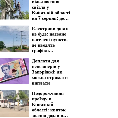
відключення
світла у
Київській області
на 7 серпня: де
варто бути
Електрики довго
готовими до
не буде: названо
тривалих
населені пункти,
незручностей
де вводять
графіки
відключення
Доплати для
світла у
пенсіонерів у
Кіровоградській
Запоріжжі: як
області на 7
можна отримати
серпня
виплати
Подорожчання
проїзду в
Київській
області: квиток
значно додав в