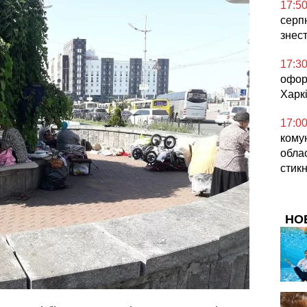
17:5
серпн
знес
17:3
офор
Харкі
17:0
кому
облас
стикн
НО