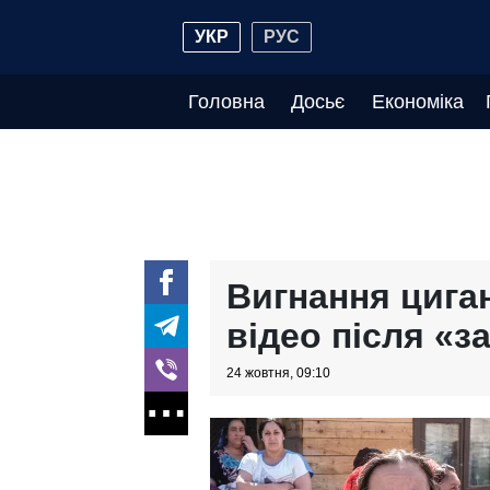
УКР
РУС
Головна
Досьє
Економіка
Вигнання цига
відео після «з
24 жовтня, 09:10