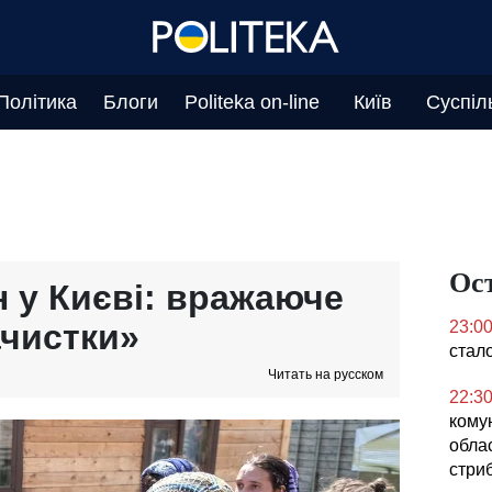
Політика
Блоги
Politeka on-line
Київ
Суспіл
Ос
н у Києві: вражаюче
ачистки»
23:0
стал
Читать на русском
22:3
кому
облас
стриб