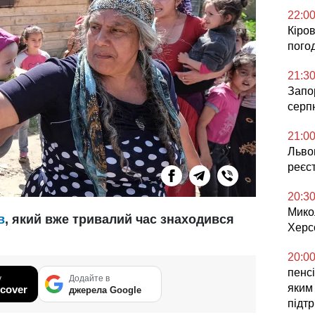
22:0
Кіров
погод
21:3
Запор
серп
21:0
Львов
реєс
20:3
Мико
в
, який вже тривалий час знаходився
Херс
20:0
пенсі
у
Додайте в
яким
cover
джерела Google
підт