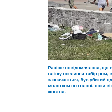
Раніше повідомлялося, що в 
влітку оселився табір ром, 
зазначається, був убитий од
молотком по голові, поки ві
жовтня.