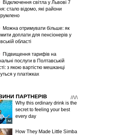
0
Відключення світла у Львові 7
я: стало відомо, які райони
трумлено
0
Можна отримувати більше: як
мити доплати для пенсіонерів у
вській області
0
Підвищення тарифів на
нальні послуги в Полтавській
ті: з якою вартістю мешканці
уться у платіжках
ВИНИ ПАРТНЕРІВ
Why this ordinary drink is the
secret to feeling your best
every day
How They Made Little Simba