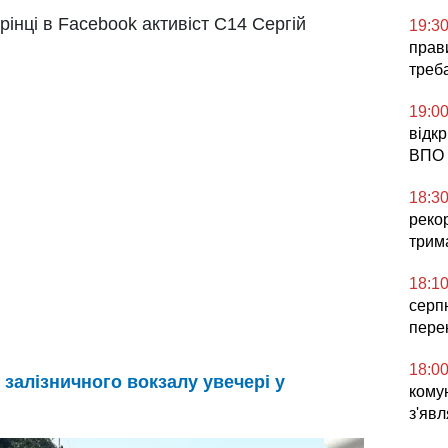
рінці в Facebook активіст С14 Сергій
19:3
прави
треб
19:0
відк
ВПО 
18:3
реко
трим
18:1
серп
пере
18:0
 залізничного вокзалу увечері у
комун
з'явл