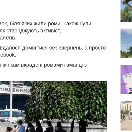
вок, біля яких жили роми. Також були
 як стверджують активіст,
алетів.
и вдалося домогтися без звернень, а просто
cebook.
 жінкам вкрадені ромами гаманці з