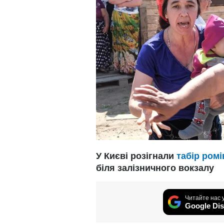
У Києві розігнали
табір ромі
біля залізничного вокзалу
Читайте нас 
Google Dis