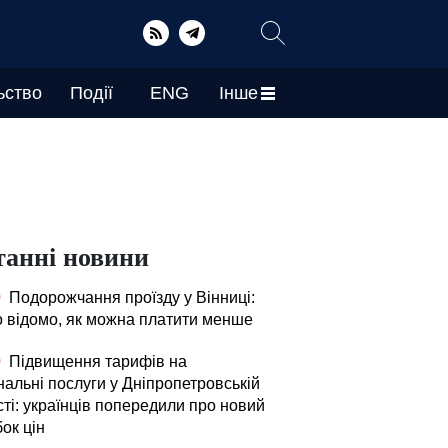
ьство
Події
ENG
Інше
танні новини
0
Подорожчання проїзду у Вінниці:
о відомо, як можна платити менше
0
Підвищення тарифів на
нальні послуги у Дніпропетровській
ті: українців попередили про новий
ок цін