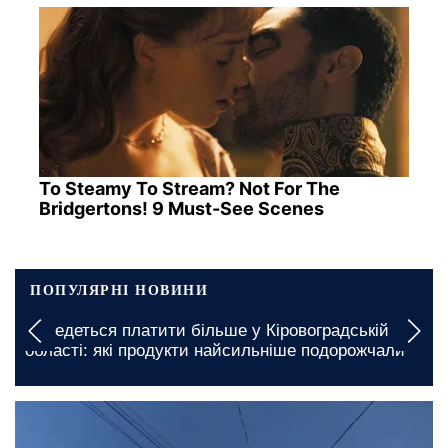
To Steamy To Stream? Not For The
Bridgertons! 9 Must-See Scenes
ПОПУЛЯРНІ НОВИНИ
Подорожчання проїзду в Миколаївській області:
які сумі доведеться заплатити
сьогодні, 18:00