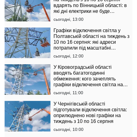
вдарять по Вінницькій області: в
які дні електрики не буде
найдовше
сьогодні, 13:00
Графіки відключення світла у
Полтавській області на тиждень з
10 по 16 серпня: які адреси
потрапили під масштабні
обмеження
сьогодні, 12:00
У Кіровоградській області
вводять багатогодинні
обмеження: кого зачеплять
графіки відключення світла на
тиждень з 10 по 16 серпня
сьогодні, 11:00
У Чернігівській області
підготували відключення світла:
оприлюднено нові графіки на
тиждень з 10 по 16 серпня
сьогодні, 10:00