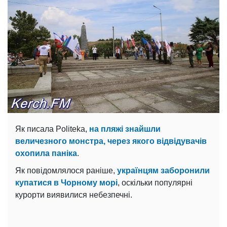
Як писала Politeka,
на пляжі знайшли
величезного монстра, через якого відвідувачів
охопила паніка
.
Як повідомлялося раніше,
українцям заборонили
купатися в Чорному морі
, оскільки популярні
курорти виявилися небезпечні.