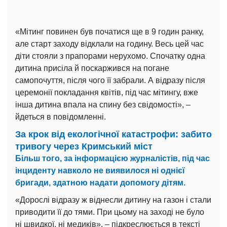
«Мітинг повинен був початися ще в 9 годин ранку,
але старт заходу відклали на годину. Весь цей час
діти стояли з прапорами нерухомо. Спочатку одна
дитина присіла й поскаржився на погане
самопочуття, після чого її забрали. А відразу після
церемонії покладання квітів, під час мітингу, вже
інша дитина впала на спину без свідомості», –
йдеться в повідомленні.
За крок від екологічної катастрофи: забито
тривогу через Кримський міст
Більш того, за інформацією журналістів, під час
інциденту навколо не виявилося ні однієї
бригади, здатною надати допомогу дітям.
«Дорослі відразу ж віднесли дитину на газон і стали
приводити її до тями. При цьому на заході не було
ні швидкої, ні медиків», – підкреслюється в тексті