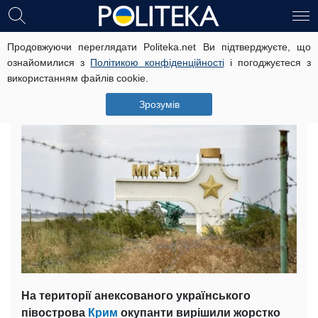
Продовжуючи переглядати Politeka.net Ви підтверджуєте, що
Не було ні швидкої, ні медиків:
ознайомилися з
Політикою конфіденційності
і погоджуєтеся з
дітей вигнали під палюче сонце в
використанням файлів cookie.
Криму, вони знепритомніли
Зрозумів
22 липня, 20:53
Читать на русском
На території анексованого українського
півострова
Крим
окупанти вирішили жорстко