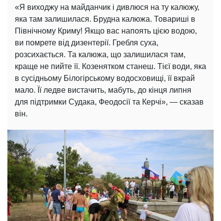
«Я виходжу на майданчик і дивлюся на ту калюжу,
яка там залишилася. Брудна калюжа. Товариші в
Північному Криму! Якщо вас напоять цією водою,
ви помрете від дизентерії. Гребля суха,
розсихається. Та калюжа, що залишилася там,
краще не пийте її. Козенятком станеш. Тієї води, яка
в сусідньому Білогірському водосховищі, її вкрай
мало. Її ледве вистачить, мабуть, до кінця липня
для підтримки Судака, Феодосії та Керчі», — сказав
він.