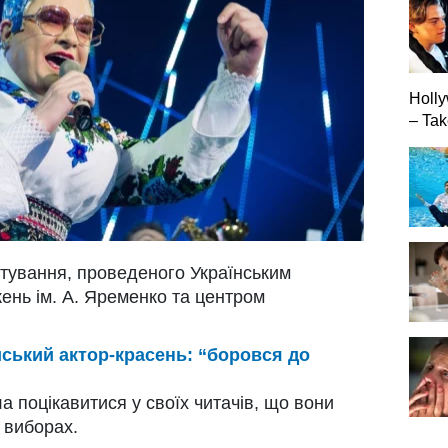
Holly
– Tak
итування, проведеного Українським
жень ім. А. Яременко та центром
йський актор-красень: “боровся до
ла поцікавитися у своїх читачів, що вони
 виборах.