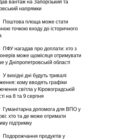
дав вантаж на Запорізький та
овський напрямки
9
Поштова площа може стати
вною точкою входу до історичного
а
0
ПФУ нагадав про доплати: хто з
іонерів може щомісяця отримувати
е у Дніпропетровській області
0
У вихідні дні будуть тривалі
ження: кому вводять графіки
ючення світла у Кіровоградській
ті на 8 та 9 серпня
0
Гуманітарна допомога для ВПО у
ові: хто та де може отримати
иву підтримку
0
Подорожчання продуктів у