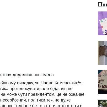
По
датів» додалися нові імена.
райньому випадку, за Настю Каменських!»,
атика проголосувати, але біда, він не
на може бути президентом, це не означає
 несерйозний, політики теж не дуже
їною, головне не те хто ти, а то хто ти в