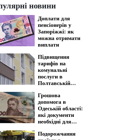
пулярні новини
Доплати для
пенсіонерів у
Запоріжжі: як
можна отримати
виплати
Підвищення
тарифів на
комунальні
послуги в
Полтавській
області: нова
Грошова
вартість стала
допомога в
реальністю
Одеській області:
які документи
необхідні для
швидкого
Подорожчання
отримання