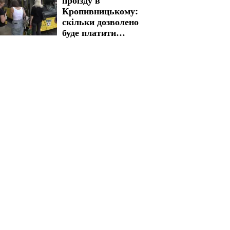
проїзду в
Кропивницькому:
скільки дозволено
буде платити
пільговикам