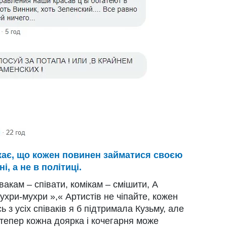
ажає, що кожен повинен займатися своєю
і, а не в політиці.
вакам – співати, комікам – смішити, А
ухри-мухри »,« Артистів не чіпайте, кожен
 з усіх співаків я б підтримала Кузьму, але
 тепер кожна доярка і кочегарня може