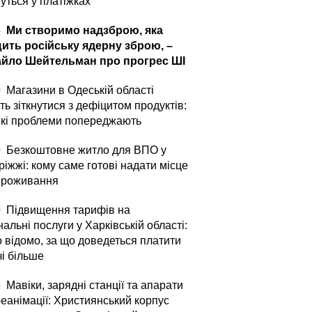
уться у платіжках
4
Ми створимо надзброю, яка
ить російську ядерну зброю, –
йло Шейтельман про прогрес ШІ
0
Магазини в Одеській області
ь зіткнутися з дефіцитом продуктів:
які проблеми попереджають
0
Безкоштовне житло для ВПО у
іжжі: кому саме готові надати місце
проживання
0
Підвищення тарифів на
альні послуги у Харківській області:
о відомо, за що доведеться платити
чі більше
9
Мавіки, зарядні станції та апарати
реанімації: Християнський корпус