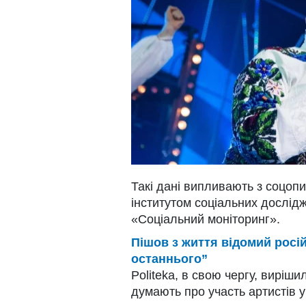
Такі дані випливають з соцоп
інститутом соціальних дослід
«Соціальний моніторинг».
Пішов з життя відомий росі
останнього”
Politeka, в свою чергу, виріши
думають про участь артистів у