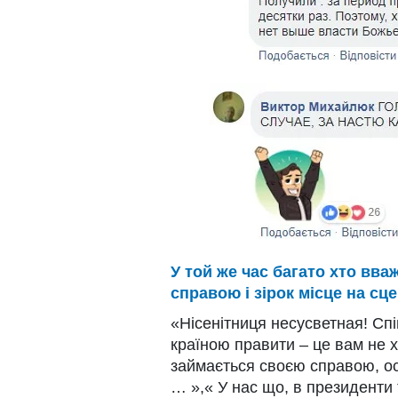
У той же час багато хто вв
справою і зірок місце на сцен
«Нісенітниця несусветная! Спі
країною правити – це вам не х
займається своєю справою, ось
… »,« У нас що, в президенти