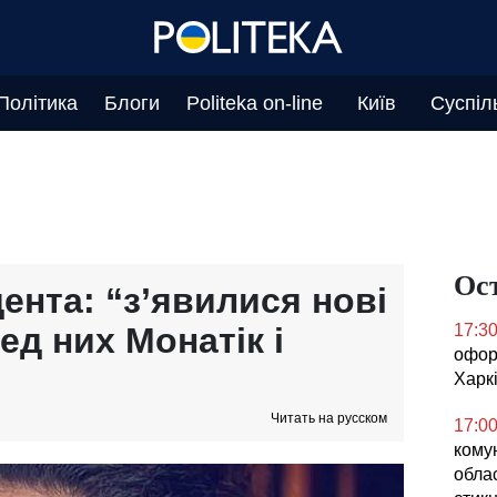
Політика
Блоги
Politeka on-line
Київ
Суспіл
Ос
ента: “з’явилися нові
ед них Монатік і
17:3
офор
Харкі
Читать на русском
17:0
кому
облас