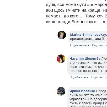
душі, все може бути »,« Народ
аби щось змінити на краще. Н
немає ні до кого … Тому, хоч
вище влади Божої нічого … », 