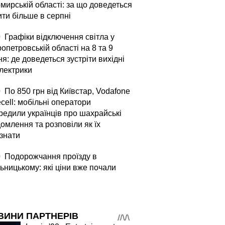
мирській області: за що доведеться
ити більше в серпні
0
Графіки відключення світла у
опетровській області на 8 та 9
я: де доведеться зустріти вихідні
електрики
0
По 850 грн від Київстар, Vodafone
fecell: мобільні оператори
редили українців про шахрайські
омлення та розповіли як їх
ізнати
0
Подорожчання проїзду в
ьницькому: які ціни вже почали
ВИНИ ПАРТНЕРІВ