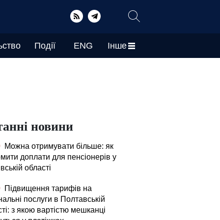
ьство
Події
ENG
Інше
танні новини
0
Можна отримувати більше: як
мити доплати для пенсіонерів у
вській області
0
Підвищення тарифів на
нальні послуги в Полтавській
ті: з якою вартістю мешканці