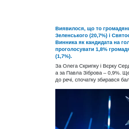
Виявилося, що то громадян
Зеленського (20,7%) і Свято
Винника як кандидата на гол
проголосувати 1,8% громадя
(1,7%).
За Олега Скрипку і Вєрку Сер
а за Павла Зіброва – 0,9%. Ще
до речі, спочатку збирався ба