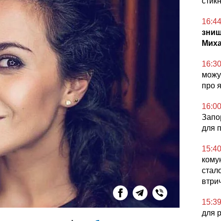
стикн
16:4
знищ
Миха
16:3
можут
про 
16:0
Запор
для 
15:4
комун
стал
втри
15:3
для 