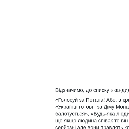
Відзначимо, до списку «канди
«Голосуй за Потапа! Або, в к
«Українці готові і за Діму Мон
балотується», «Будь-яка люди
що якщо людина співак то він
серйозні але вони правлять кра