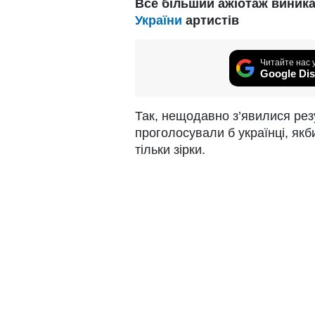
Все більший ажіотаж виника
України
артистів
Читайте нас 
Google Dis
Так, нещодавно з’явилися резу
проголосували б українці, як
тільки зірки.