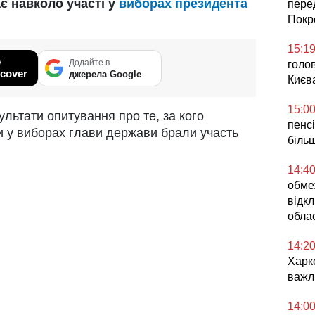
є навколо участі у
виборах президента
пере
Покр
15:1
у
Додайте в
голо
cover
джерела Google
Києв
15:0
льтати опитування про те, за кого
пенс
би у виборах глави держави брали участь
більш
14:4
обме
відкл
облас
14:2
Харк
важл
14:0