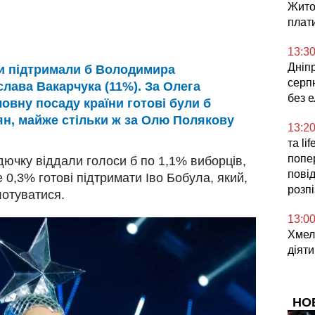
Жито
плат
13:3
Дніпр
и підтримали б Володимира
серпн
слава Вакарчука (11%). За Олега
без 
овну посаду країни готові були б
н, майже стільки ж за Олю Полякову
13:2
та li
попе
дючку віддали голоси б по 1,1% виборців,
повід
 0,3% готові підтримати Іво Бобула, який,
розп
лотуватися.
13:0
Хмел
діяти
НО