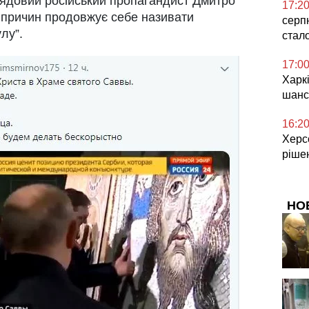
рядовий російський пропагандист Дмитро
17:2
 причин продовжує себе називати
серп
лу”.
стал
17:0
Харкі
шанс
16:2
Херсо
ріше
НО