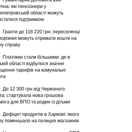
пна: які пенсіонери у
ропетровській області можуть
истатися підтримкою
0
Гранти до 116 220 грн: переселенці
апоріжжя можуть отримати кошти на
ну справу
0
Платіжки стали більшими: де в
кій області відбулося значне
ищення тарифів на комунальні
уги
0
До 12 300 грн від Червоного
та: стартувала нова грошова
мога для ВПО та родин із дітьми
0
Дефіцит продуктів в Харкові: якого
ру поменшало на полицях магазинів