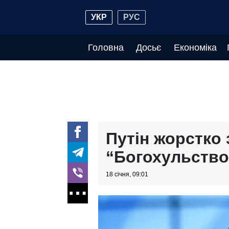
УКР
РУС
Головна
Досьє
Економіка
Путін жорстко 
“Богохульство
18 січня, 09:01