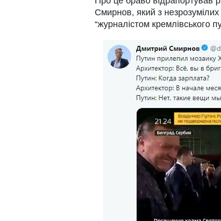
Про це браво відрапортував 
Смирнов, який з незрозумілих
“журналістом кремлівського пу