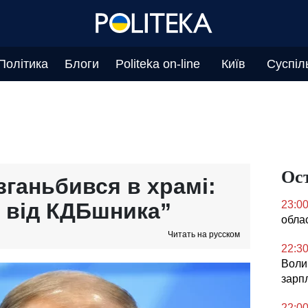
Політика
Блоги
Politeka on-line
Київ
Суспіл
Ос
зганьбився в храмі:
 від КДБшника”
23:0
облас
Читать на русском
22:3
Воли
зарпл
22:0