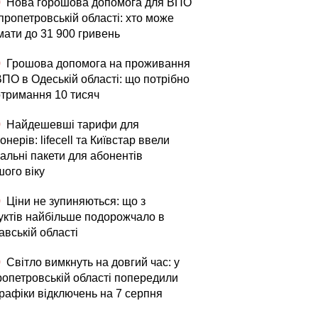
0
Нова горошова допомога для ВПО
пропетровській області: хто може
мати до 31 900 гривень
0
Грошова допомога на проживання
ВПО в Одеській області: що потрібно
отримання 10 тисяч
0
Найдешевші тарифи для
онерів: lifecell та Київстар ввели
альні пакети для абонентів
шого віку
0
Ціни не зупиняються: що з
уктів найбільше подорожчало в
авській області
0
Світло вимкнуть на довгий час: у
ропетровській області попередили
графіки відключень на 7 серпня