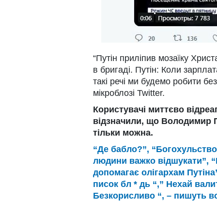
“Путін приліпив мозаїку Христ
в бригаді. Путін: Коли зарплат
такі речі ми будемо робити бе
мікроблозі Twitter.
Користувачі миттєво відреаг
відзначили, що Володимир П
тільки можна.
“Де бабло?”, “Богохульство
людини важко відшукати”, “
допомагає олігархам Путіна”,
писок бл * дь “,” Нехай вали
Безкорисливо “, – пишуть в