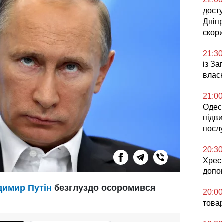
досту
Дніп
скор
21:3
із З
влас
21:0
Одесь
підв
посл
20:3
Хрес
допо
имир Путін
безглуздо осоромився
20:0
това