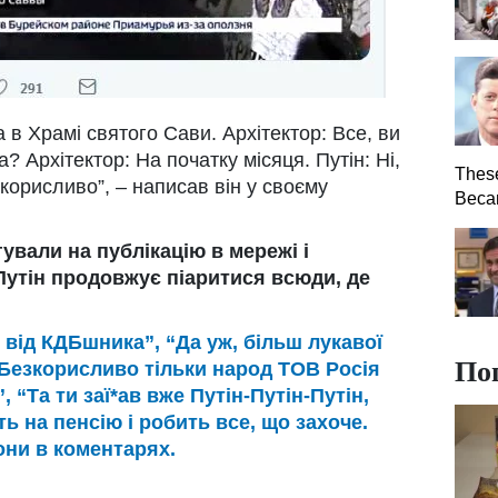
а в Храмі святого Сави. Архітектор: Все, ви
а? Архітектор: На початку місяця. Путін: Ні,
Thes
зкорисливо”, – написав він у своєму
Becam
ували на публікацію в мережі і
утін продовжує піаритися всюди, де
 від КДБшника”, “Да уж, більш лукавої
По
Безкорисливо тільки народ ТОВ Росія
 “Та ти заї*ав вже Путін-Путін-Путін,
ть на пенсію і робить все, що захоче.
они в коментарях.