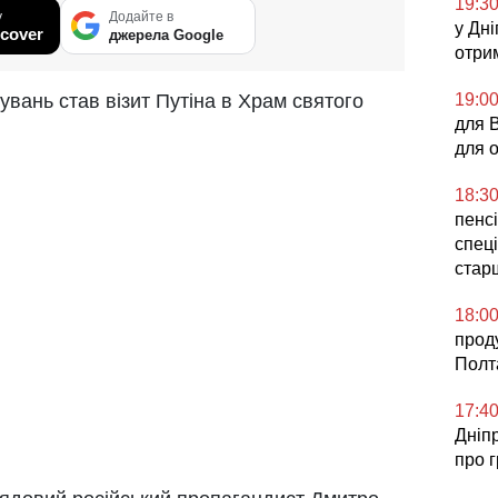
19:3
у
Додайте в
у Дні
cover
джерела Google
отри
19:0
увань став візит Путіна в Храм святого
для 
для 
18:3
пенсі
спеці
стар
18:0
прод
Полт
17:4
Дніп
про 