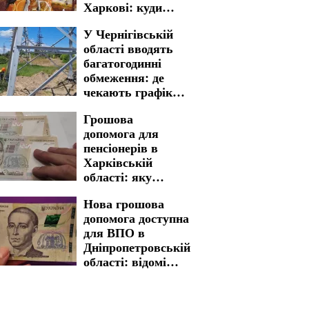
Харкові: куди
звертатися для
У Чернігівській
отримання
області вводять
життєво важливої
багатогодинні
допомоги
обмеження: де
чекають графіки
відключення
Грошова
світла на 6 та 7
допомога для
серпня
пенсіонерів в
Харківській
області: яку
процедуру
Нова грошова
необхідно пройти
допомога доступна
для отримання
для ВПО в
виплат
Дніпропетровській
області: відомі
критерії відбору
та розмір виплат