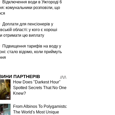
0
Відключення води в Ужгороді 6
ня: комунальники розповіли, що
ося
0
Доплати для пенсіонерів у
вській області: у кого є хороші
и отримати цю виплату
0
Підвищення тарифів на воду у
ні: стало відомо, коли приймуть
ння
ВИНИ ПАРТНЕРІВ
How Does "Darkest Hour"
Spotted Secrets That No One
Knew?
From Albinos To Polygamists:
The World's Most Unique