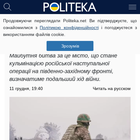
Продовжуючи переглядати Politeka.net Ви підтверджуєте, що
Масштабний наступ Росії на
ознайомилися з
Політикою конфіденційності
і погоджуєтеся з
Покровськ неминуче: експерт
використанням файлів cookie.
розповів про найгірший сценарій
для України
Зрозумів
Майбутня битва за це місто, що стане
кульмінацією російської наступальної
операції на південно-західному фронті,
визначатиме подальший хід війни.
11 грудня, 19:40
Читать на русском