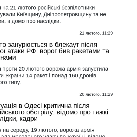
ч на 21 лютого російські безпілотники
кували Київщину, Дніпропетровщину та не
ки, відомо про наслідки.
21 лютого, 11:29
то занурюється в блекаут після
ої атаки РФ: ворог бив ракетами та
онами
ч проти 20 лютого ворожа армія запустила
и України 14 ракет і понад 160 дронів
ого типу.
20 лютого, 11:29
уація в Одесі критична після
ійського обстрілу: відомо про тяжкі
лідки, кадри
ч на середу, 19 лютого, ворожа армія
ала масованого удару по Україні, відомо