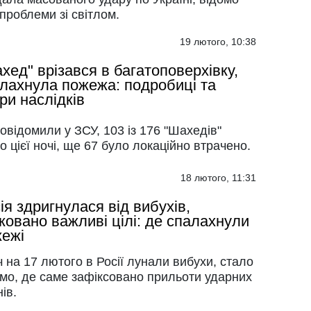
проблеми зі світлом.
19 лютого, 10:38
хед" врізався в багатоповерхівку,
лахнула пожежа: подробиці та
ри наслідків
овідомили у ЗСУ, 103 із 176 "Шахедів"
о цієї ночі, ще 67 було локаційно втрачено.
18 лютого, 11:31
ія здригнулася від вибухів,
ковано важливі цілі: де спалахнули
ежі
ч на 17 лютого в Росії лунали вибухи, стало
омо, де саме зафіксовано прильоти ударних
ів.