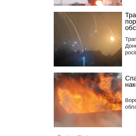
Тра
пор
обс
Траг
Доне
росі
Спа
нак
Воро
обла