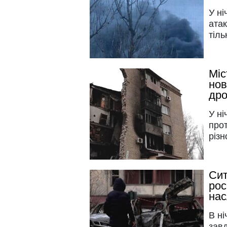
У ні
ата
тіль
Міс
нов
др
У ні
прот
різн
Сит
рос
нас
В ні
завд