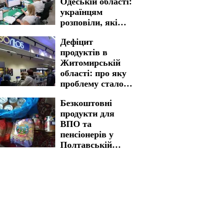
Одеській області:
виплат
українцям
розповіли, які
суми є
Дефіцит
можливість
продуктів в
отримати
Житомирській
області: про яку
проблему стало
відомо
Безкоштовні
продукти для
ВПО та
пенсіонерів у
Полтавській
області: як
отримати бажану
допомогу