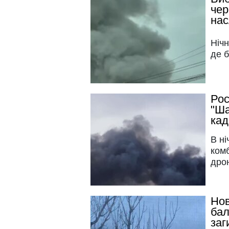
чер
нас
Нічн
де 
Рос
"Ша
кад
В ні
комб
дрон
Нов
бал
заг