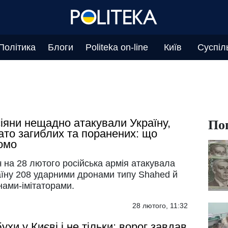
Політика
Блоги
Politeka on-line
Київ
Суспіл
По
іяни нещадно атакували Україну,
ато загиблих та поранених: що
омо
ч на 28 лютого російська армія атакувала
аїну 208 ударними дронами типу Shahed й
нами-імітаторами.
28 лютого, 11:32
ухи у Києві і не тільки: ворог завдав