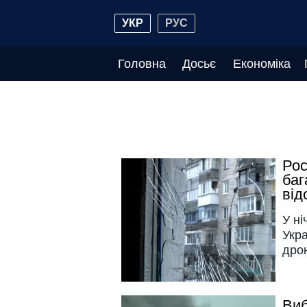
УКР
РУС
Головна
Досьє
Економіка
Рос
баг
від
У ні
Укр
дро
Виб