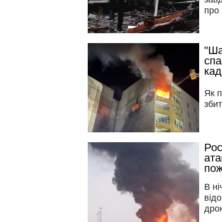
про 
"Ша
спа
кад
Як п
збит
Рос
ата
пож
В ні
від
дрон