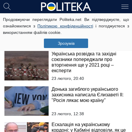
Дружина "Холостяка" Добриніна
Продовжуючи переглядати Politeka.net Ви підтверджуєте, що
розповіла про серйозну травму
ознайомилися з
Політикою конфіденційності
і погоджуєтеся з
чоловіка: "Добре, що знайшли де
використанням файлів cookie.
зашити!"
11 березня, 19:52
Зрозумів
Українська розвідка та західні
союзники попереджали про
вторгнення ще у 2021 році –
експерти
23 лютого, 20:40
Донька загиблого українського
захисника написала Єлизаветі II:
"Росія лякає мою країну"
23 лютого, 12:38
Ескалація на українському
кордоні: у Кабміні відповіли, як це