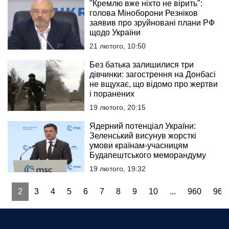
"Кремлю вже ніхто не вірить":
голова Міноборони Резніков
заявив про зруйновані плани РФ
щодо України
21 лютого, 10:50
Без батька залишилися три
дівчинки: загострення на Донбасі
не вщухає, що відомо про жертви
і поранених
19 лютого, 20:15
Ядерний потенціал України:
Зеленський висунув жорсткі
умови країнам-учасницям
Будапештського меморандуму
19 лютого, 19:32
1
2
3
4
5
6
7
8
9
10
...
960
961