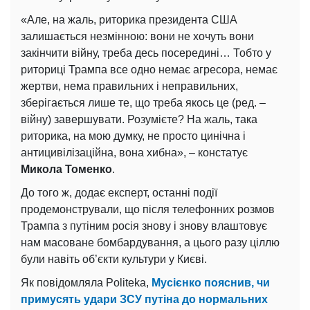
«Але, на жаль, риторика президента США
залишається незмінною: вони не хочуть вони
закінчити війну, треба десь посередині… Тобто у
риториці Трампа все одно немає агресора, немає
жертви, нема правильних і неправильних,
зберігається лише те, що треба якось це (ред. –
війну) завершувати. Розумієте? На жаль, така
риторика, на мою думку, не просто цинічна і
антицивілізаційна, вона хибна», – констатує
Микола Томенко
.
До того ж, додає експерт, останні події
продемонстрували, що після телефонних розмов
Трампа з путіним росія знову і знову влаштовує
нам масоване бомбардування, а цього разу ціллю
були навіть об’єкти культури у Києві.
Як повідомляла Politeka,
Мусієнко пояснив, чи
примусять удари ЗСУ путіна до нормальних