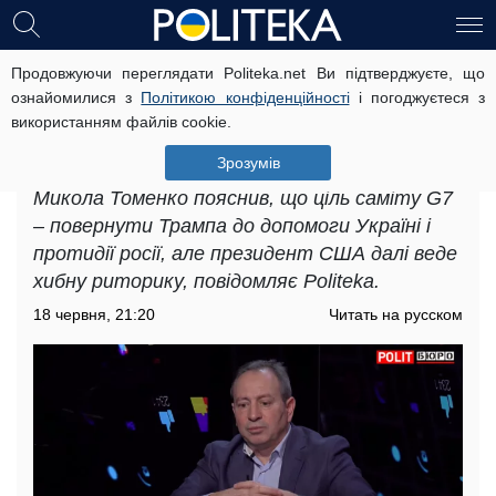
Продовжуючи переглядати Politeka.net Ви підтверджуєте, що
Фактично це повернення США у
ознайомилися з
Політикою конфіденційності
і погоджуєтеся з
сім'ю, – Микола Томенко про саміт
використанням файлів cookie.
G7 і підтримку України
Зрозумів
Лідер громадського руху «Рідна країна»
Микола Томенко пояснив, що ціль саміту G7
– повернути Трампа до допомоги Україні і
протидії росії, але президент США далі веде
хибну риторику, повідомляє Politeka.
18 червня, 21:20
Читать на русском