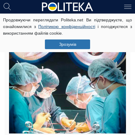
Продовжуючи переглядати Politeka.net Ви підтверджуєте, що
В Украине впервые пересадят
ознайомилися з
Політикою конфіденційності
і погоджуєтеся з
механическое сердце
використанням файлів cookie.
8 липня, 21:23
Читать на русском
Зрозумів