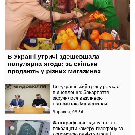
В Україні утричі здешевшала
популярна ягода: за скільки
продають у різних магазинах
Всеукраїнський трек у рамках
відновлення: Закарпаття
заручилося важливою
підтримкою Міндовкілля
9 травня, 08:34
Фотографії вас здивують: як
покращити камеру телефону за
допомогою однієї хитрощі