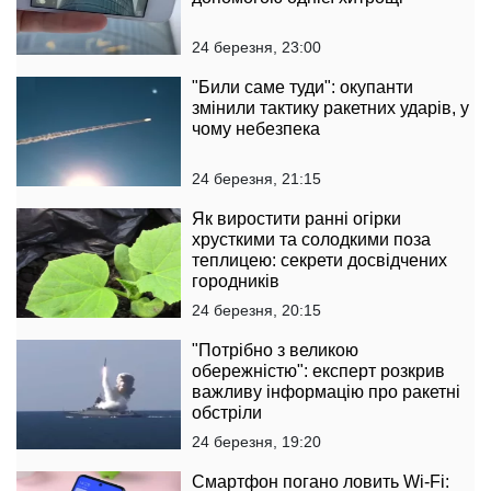
24 березня, 23:00
"Били саме туди": окупанти
змінили тактику ракетних ударів, у
чому небезпека
24 березня, 21:15
Як виростити ранні огірки
хрусткими та солодкими поза
теплицею: секрети досвідчених
городників
24 березня, 20:15
"Потрібно з великою
обережністю": експерт розкрив
важливу інформацію про ракетні
обстріли
24 березня, 19:20
Смартфон погано ловить Wi-Fi: