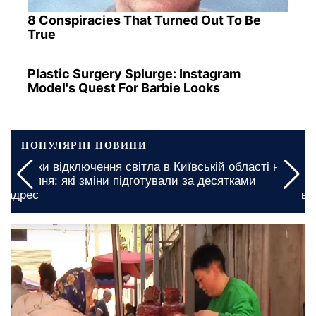
8 Conspiracies That Turned Out To Be
True
Plastic Surgery Splurge: Instagram
Model's Quest For Barbie Looks
ПОПУЛЯРНІ НОВИНИ
а
Миколаївську область закликали підготуватися:
графіки відключення світла на 5 та 6 серпня
введено на довгі години
12 травня, 21:00