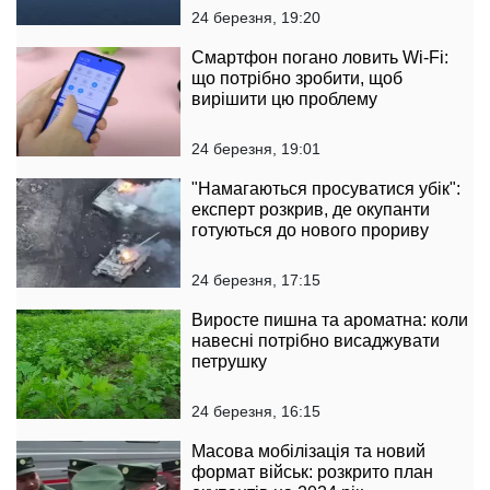
24 березня, 19:20
Смартфон погано ловить Wi-Fi:
що потрібно зробити, щоб
вирішити цю проблему
24 березня, 19:01
"Намагаються просуватися убік":
експерт розкрив, де окупанти
готуються до нового прориву
24 березня, 17:15
Виросте пишна та ароматна: коли
навесні потрібно висаджувати
петрушку
24 березня, 16:15
Масова мобілізація та новий
формат військ: розкрито план