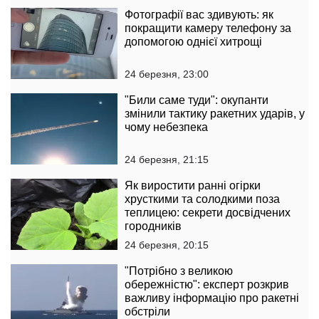
Фотографії вас здивують: як
покращити камеру телефону за
допомогою однієї хитрощі
24 березня, 23:00
"Били саме туди": окупанти
змінили тактику ракетних ударів, у
чому небезпека
24 березня, 21:15
Як виростити ранні огірки
хрусткими та солодкими поза
теплицею: секрети досвідчених
городників
24 березня, 20:15
"Потрібно з великою
обережністю": експерт розкрив
важливу інформацію про ракетні
обстріли