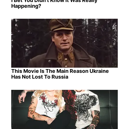
I Bet You Didn't Know It Was Really
Happening?
This Movie Is The Main Reason Ukraine
Has Not Lost To Russia