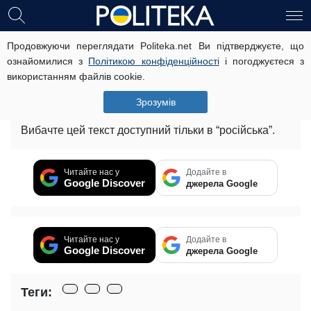
Продовжуючи переглядати Politeka.net Ви підтверджуєте, що
НАБУ задержало чиновника
ознайомилися з
Політикою конфіденційності
і погоджуєтеся з
госпредприятия за хищение
використанням файлів cookie.
«киотских денег»
Зрозумів
12 липня, 12:57
Читать на русском
Вибачте цей текст доступний тільки в “російська”.
Читайте нас у
Додайте в
Google Discover
джерела Google
Читайте нас у
Додайте в
Google Discover
джерела Google
Теги: