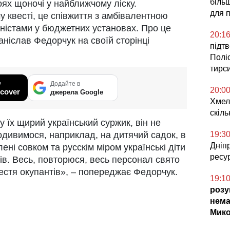
більш
оях щоночі у найближчому ліску.
для п
у квесті, це співжиття з амбівалентною
оністами у бюджетних установах. Про це
20:1
ніслав Федорчук на своїй сторінці
підт
Поліс
тирс
у
Додайте в
20:0
cover
джерела Google
Хмел
скіл
 їх щирий український суржик, він не
Подивимося, наприклад, на дитячий садок, в
19:3
Дніпр
ні совком та русскім міром українські діти
ресу
ів. Весь, повторюся, весь персонал свято
шестя окупантів», – попереджає Федорчук.
19:1
розу
нема
Мико