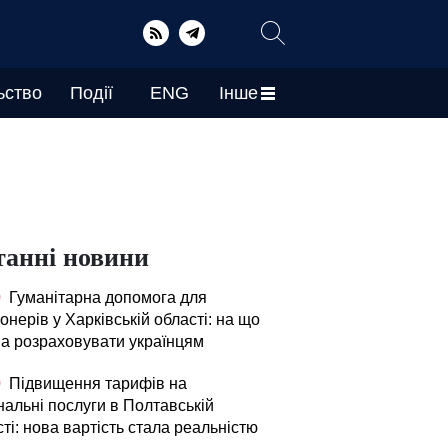
ьство
Події
ENG
Інше
танні новини
0
Гуманітарна допомога для
онерів у Харківській області: на що
а розраховувати українцям
0
Підвищення тарифів на
нальні послуги в Полтавській
ті: нова вартість стала реальністю