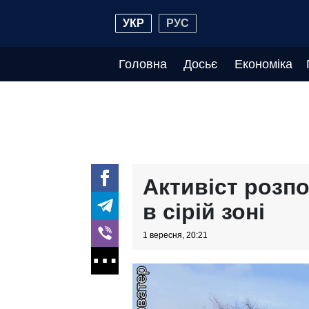
УКР
РУС
Головна
Досьє
Економіка
Активіст розп
в сірій зоні
1 вересня, 20:21