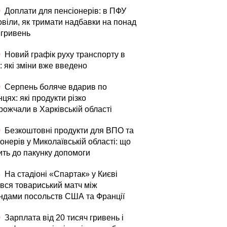
0
Доплати для пенсіонерів: в ПФУ
овіли, як тримати надбавки на понад
 гривень
0
Новий графік руху транспорту в
: які зміни вже введено
0
Серпень боляче вдарив по
цях: які продукти різко
рожчали в Харківській області
0
Безкоштовні продукти для ВПО та
онерів у Миколаївській області: що
ить до пакунку допомоги
3
На стадіоні «Спартак» у Києві
увся товариський матч між
ндами посольств США та Франції
0
Зарплата від 20 тисяч гривень і