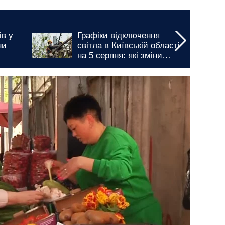
У Кіровоградській області
сті
буде складний день:
введено багатогодинні
ами
графіки відключення
світла на 5 та 6 серпня