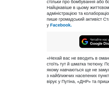
стільки про бомбування або б
Найцікавіше в цьому життєвом
адміністрацією та колабораці
пише громадський активіст Ста
у
Facebook.
Читайте нас 
Google Dis
«Нехай вас не вводить в оману
стоїть тут й шматка тютюну. 
якому навчаються ще не замуле
з найближчих населених пункт
вірує у Путіна, «ДНР» та при