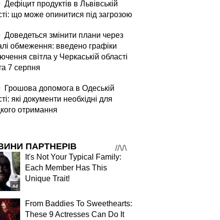
0
Дефіцит продуктів в Львівській
сті: що може опинитися під загрозою
0
Доведеться змінити плани через
алі обмеження: введено графіки
ючення світла у Черкаській області
та 7 серпня
0
Грошова допомога в Одеській
ті: які документи необхідні для
кого отримання
ВИНИ ПАРТНЕРІВ
It's Not Your Typical Family:
Each Member Has This
Unique Trait!
From Baddies To Sweethearts:
These 9 Actresses Can Do It