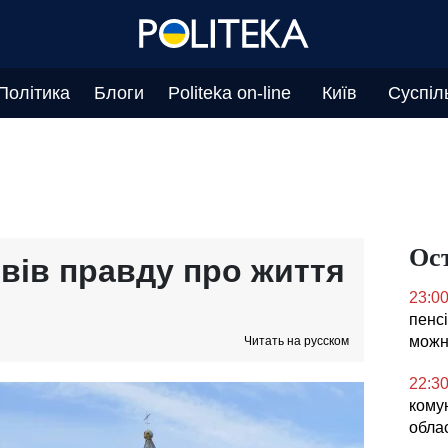
Політика
Блоги
Politeka on-line
Київ
Суспіл
Ос
овів правду про життя
23:0
пенсі
можн
Читать на русском
22:3
кому
облас