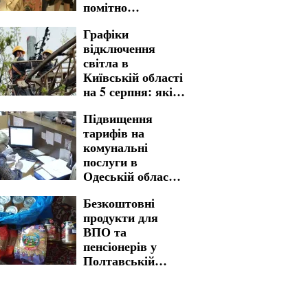
помітно
піднялися
Графіки
відключення
світла в
Київській області
на 5 серпня: які
зміни підготували
Підвищення
за десятками
тарифів на
адрес
комунальні
послуги в
Одеській області:
ситуація з
Безкоштовні
вартістю
продукти для
змінилася
ВПО та
пенсіонерів у
Полтавській
області: як
отримати бажану
допомогу