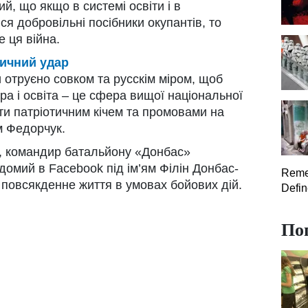
й, що якщо в системі освіти і в
я добровільні посібники окупантів, то
 ця війна.
ричний удар
 отруєно совком та русскім міром, щоб
а і освіта – це сфера вищої національної
ти патріотичним кічем та промовами на
м Федорчук.
a, командир батальйону «Донбас»
домий в Facebook під ім’ям Філін Донбас-
Reme
 повсякденне життя в умовах бойових дій.
Defi
По