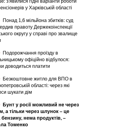
е: з'явилися гідні варіанти роботи
енсіонерів у Харківській області
6
Понад 1,6 мільйона збитків: суд
вердив правоту Держекоінспекції
ького округу у справі про звалище
и
0
Подорожчання проїзду в
ьницькому офіційно відбулося:
ьки доводиться платити
0
Безкоштовне житло для ВПО в
опетровській області: через які
рси шукати дім
0
Бунт у росії можливий не через
м, а тільки через шлунок – це
 бензину, нема продуктів, –
ла Томенко