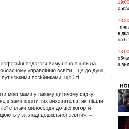
19:0
обла
18:3
трив
відкл
на 6 
18:0
облас
 професійні педагоги вимушено пішли на
швид
к обласному управлінню освіти – це до душі,
 путінськими посібниками, щоб ті
.
НО
оти моєї мами у такому дитячому садку
яців замінювати тих вихователів, які пішли
у неї стільки милосердя до цієї когорти
ацюють у закладі дошкільної освіти», –