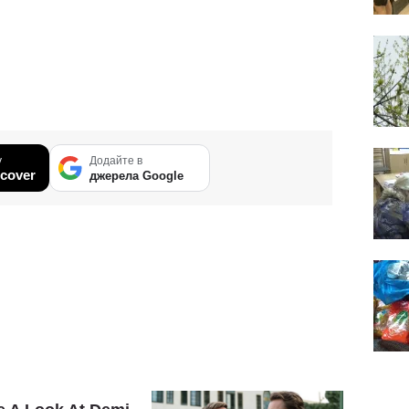
у
Додайте в
cover
джерела Google