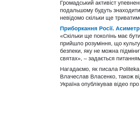
Громадський активіст упевнени
подальшому будуть знаходитис
невідомо скільки ще триватиме
Приборкання Росії. Асимет
«Скільки ще поколінь має бути
прийшло розуміння, що культур
безпеки, яку не можна підміни
святах», – задається питання
Нагадаємо, як писала Politek
Влачеслав Власенко, також ві
Україна опублікував відео про