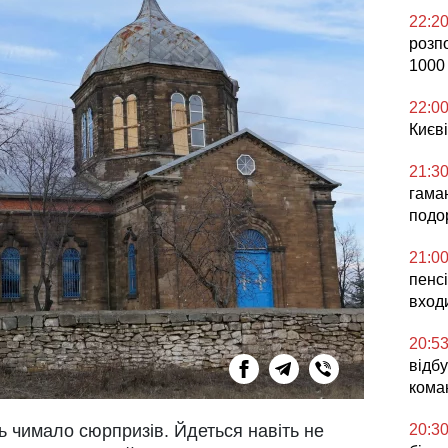
22:2
розп
1000
22:0
Києві
21:3
гаман
подо
21:0
пенсі
вход
20:5
відб
кома
ть чимало сюрпризів. Йдеться навіть не
20:3