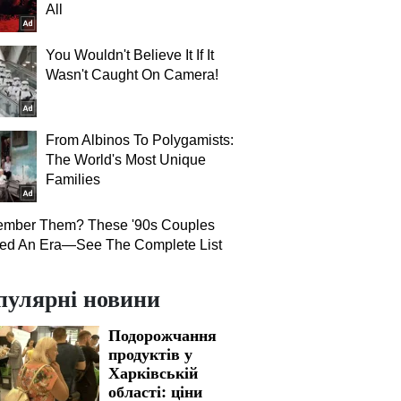
All
You Wouldn't Believe It If It
Wasn't Caught On Camera!
From Albinos To Polygamists:
The World's Most Unique
Families
mber Them? These '90s Couples
ned An Era—See The Complete List
пулярні новини
Подорожчання
продуктів у
Харківській
області: ціни