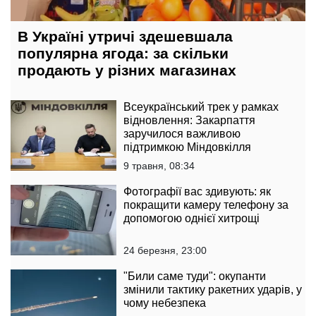
В Україні утричі здешевшала
популярна ягода: за скільки
продають у різних магазинах
Всеукраїнський трек у рамках
відновлення: Закарпаття
заручилося важливою
підтримкою Міндовкілля
9 травня, 08:34
Фотографії вас здивують: як
покращити камеру телефону за
допомогою однієї хитрощі
24 березня, 23:00
"Били саме туди": окупанти
змінили тактику ракетних ударів, у
чому небезпека