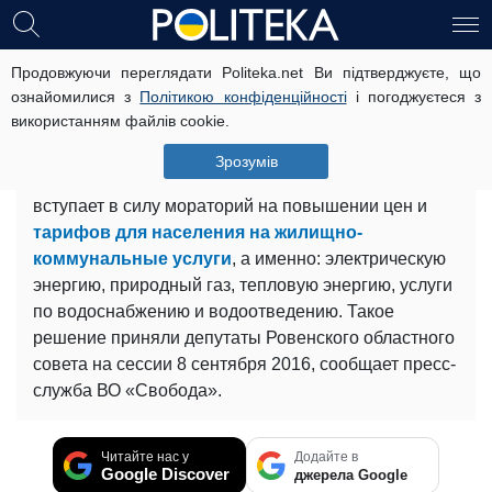
Продовжуючи переглядати Politeka.net Ви підтверджуєте, що
На Ровенщине запретили повышать
ознайомилися з
Політикою конфіденційності
і погоджуєтеся з
коммунальные тарифы
використанням файлів cookie.
14 вересня, 10:54
Читать на русском
Зрозумів
С 1 октября на территории Ровенской области
вступает в силу мораторий на повышении цен и
тарифов для населения на жилищно-
коммунальные услуги
, а именно: электрическую
энергию, природный газ, тепловую энергию, услуги
по водоснабжению и водоотведению. Такое
решение приняли депутаты Ровенского областного
совета на сессии 8 сентября 2016, сообщает пресс-
служба ВО «Свобода».
Читайте нас у
Додайте в
Google Discover
джерела Google