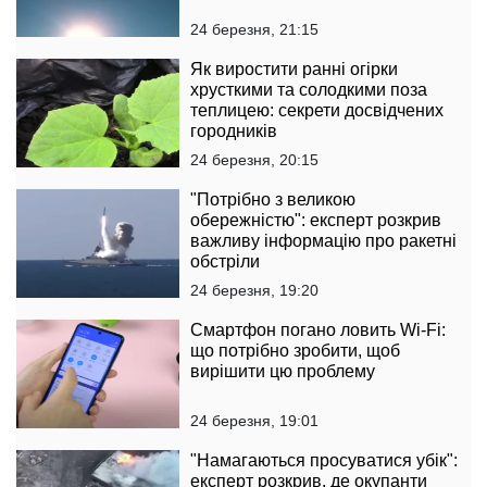
24 березня, 21:15
Як виростити ранні огірки
хрусткими та солодкими поза
теплицею: секрети досвідчених
городників
24 березня, 20:15
"Потрібно з великою
обережністю": експерт розкрив
важливу інформацію про ракетні
обстріли
24 березня, 19:20
Смартфон погано ловить Wi-Fi:
що потрібно зробити, щоб
вирішити цю проблему
24 березня, 19:01
"Намагаються просуватися убік":
експерт розкрив, де окупанти