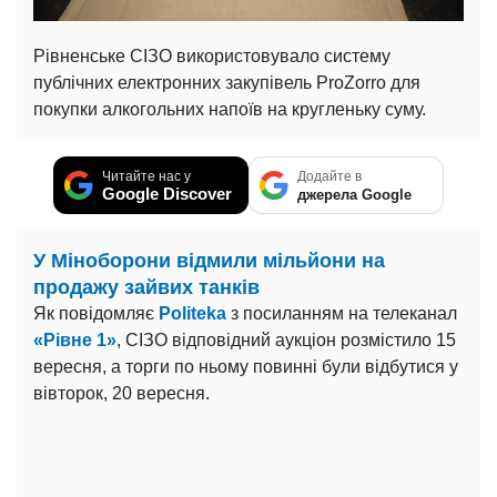
Рівненське СІЗО використовувало систему
публічних електронних закупівель ProZorro для
покупки алкогольних напоїв на кругленьку суму.
Читайте нас у
Додайте в
Google Discover
джерела Google
У Міноборони відмили мільйони на
продажу зайвих танків
Як повідомляє
Politeka
з посиланням на телеканал
«Рівне 1»
, СІЗО відповідний аукціон розмістило 15
вересня, а торги по ньому повинні були відбутися у
вівторок, 20 вересня.