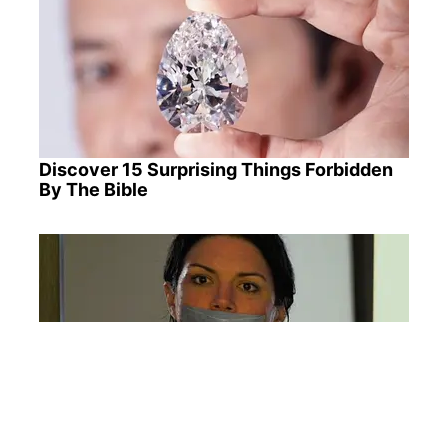
Discover 15 Surprising Things Forbidden
By The Bible
How Did They Get Gina Carano To Take It
All Back?