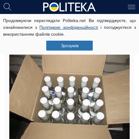
Продовжуючи переглядати Politeka.net Ви підтверджуєте, що
СІЗО в Рівному використовує
ознайомилися з
Політикою конфіденційності
і погоджуєтеся з
ProZorro для закупівлі алкоголю
використанням файлів cookie.
(фото)
Зрозумів
21 вересня, 04:34
Читать на русском