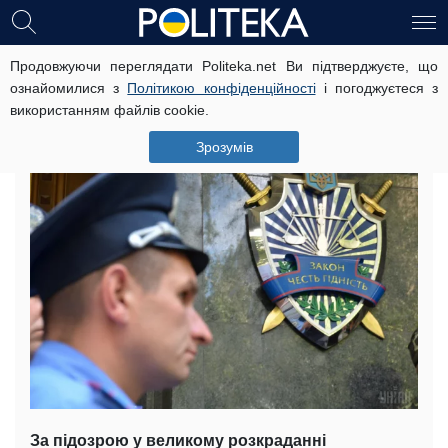
Продовжуючи переглядати Politeka.net Ви підтверджуєте, що
Детективи спіймали екс-чиновника
ознайомилися з
Політикою конфіденційності
і погоджуєтеся з
за крадіжку 20 млн. грн
використанням файлів cookie.
26 жовтня, 18:16
Читать на русском
Зрозумів
За підозрою у великому розкраданні