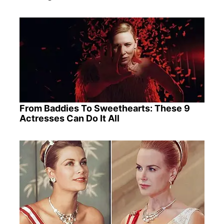
From Baddies To Sweethearts: These 9
Actresses Can Do It All