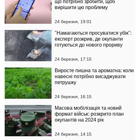
що потрібно зробити, щоб
вирішити цю проблему
24 березня, 19:01
"Намагаються просуватися убік":
експерт розкрив, де окупанти
готуються до нового прориву
24 березня, 17:15
Виросте пишна та ароматна: коли
навесні потрібно висаджувати
петрушку
24 березня, 16:15
Масова мобілізація та новий
формат військ: розкрито план
окупантів на 2024 рік
24 березня, 14:15