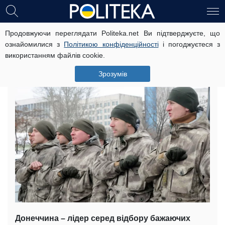
Продовжуючи переглядати Politeka.net Ви підтверджуєте, що
Донеччани вразили масовим
ознайомилися з
Політикою конфіденційності
і погоджуєтеся з
бажанням служити в ЗСУ (відео)
використанням файлів cookie.
1 листопада, 10:52
Читать на русском
Зрозумів
Донеччина – лідер серед відбору бажаючих