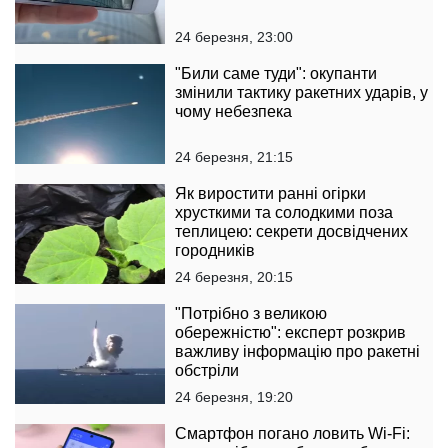
24 березня, 23:00
"Били саме туди": окупанти
змінили тактику ракетних ударів, у
чому небезпека
24 березня, 21:15
Як виростити ранні огірки
хрусткими та солодкими поза
теплицею: секрети досвідчених
городників
24 березня, 20:15
"Потрібно з великою
обережністю": експерт розкрив
важливу інформацію про ракетні
обстріли
24 березня, 19:20
Смартфон погано ловить Wi-Fi: