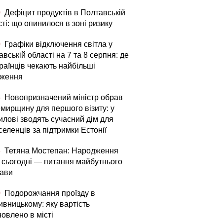
0
Дефіцит продуктів в Полтавській
ті: що опинилося в зоні ризику
0
Графіки відключення світла у
вській області на 7 та 8 серпня: де
раїнців чекають найбільші
ження
5
Новопризначений міністр обрав
мирщину для першого візиту: у
илові зводять сучасний дім для
еленців за підтримки Естонії
3
Тетяна Мостепан: Народження
й сьогодні — питання майбутнього
ави
0
Подорожчання проїзду в
ивницькому: яку вартість
овлено в місті