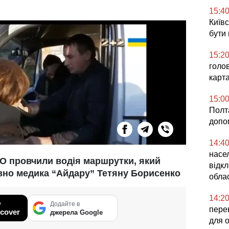
15:4
Київс
бути
15:2
голо
карт
15:0
Полта
допо
14:4
насел
АТО провчили водія маршрутки, який
відкл
вно медика “Айдару” Тетяну Борисенко
облас
14:2
у
Додайте в
перев
cover
джерела Google
для 