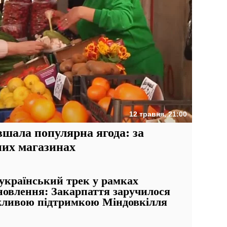
12 травня, 21:00
вшала популярна ягода: за
них магазинах
український трек у рамках
новлення: Закарпаття заручилося
ливою підтримкою Міндовкілля