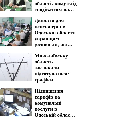
області: кому слід
сподіватися на
отримання
Доплати для
пенсіонерів в
Одеській області:
українцям
розповіли, які
суми є
Миколаївську
можливість
область
отримати
Нова грошова допомога
Нова гро
закликали
доступна для ВПО в
для пенс
підготуватися:
Дніпропетровській області:
про випл
графіки
відомі критерії відбору та
області
відключення
розмір виплат
Підвищення
світла на 5 та 6
тарифів на
серпня введено на
комунальні
довгі години
послуги в
Одеській області:
ситуація з
вартістю