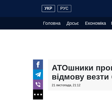
УКР
РУС
Головна
Досьє
Економіка
АТОшники пров
відмову везти 
21 листопада, 21:12