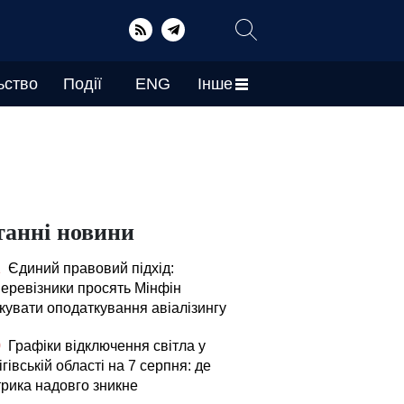
ьство
Події
ENG
Інше
танні новини
1
Єдиний правовий підхід:
перевізники просять Мінфін
ікувати оподаткування авіалізингу
0
Графіки відключення світла у
гівській області на 7 серпня: де
трика надовго зникне