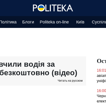
Політика
Блоги
Politeka on-line
Київ
Суспіл
Ос
чили водія за
безкоштовно (відео)
16:0
авіа
уніф
Читать на русском
16:0
Черні
елек