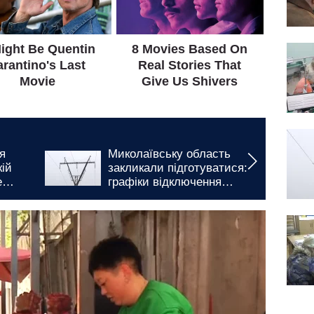
У Кіровоградській області
ся:
буде складний день:
введено багатогодинні
графіки відключення
и
світла на 5 та 6 серпня