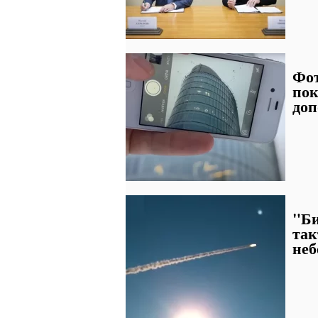
Фот
пок
доп
"Би
так
неб