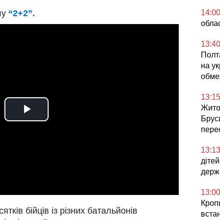
лу
“2+2”.
14:0
облас
13:4
Полта
на ук
обме
13:1
Жито
Play
Брус
перес
Video
13:1
діте
держ
13:0
Кроп
ятків бійців із різних батальйонів
встан