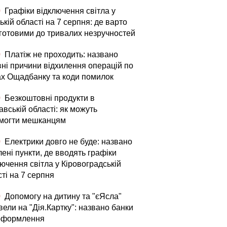
0
Графіки відключення світла у
ькій області на 7 серпня: де варто
 готовими до тривалих незручностей
0
Платіж не проходить: названо
вні причини відхилення операцій по
ах Ощадбанку та коди помилок
0
Безкоштовні продукти в
вській області: як можуть
могти мешканцям
0
Електрики довго не буде: названо
ені пункти, де вводять графіки
ючення світла у Кіровоградській
ті на 7 серпня
0
Допомогу на дитину та "єЯсла"
ели на "Дія.Картку": названо банки
оформлення