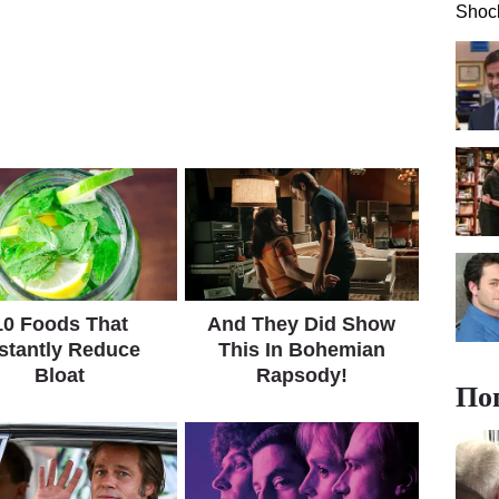
Shock
По