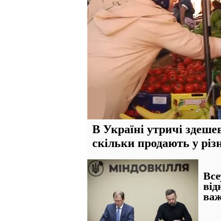
В Україні утричі здеше
скільки продають у різ
Все
від
важ