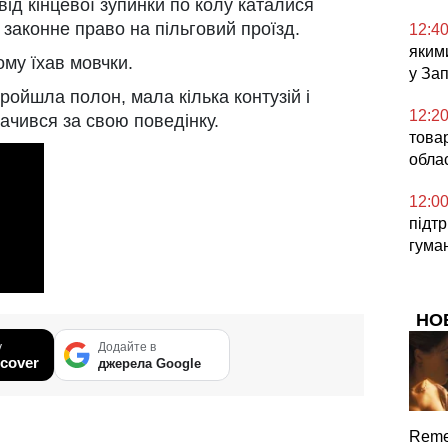
ід кінцевої зупинки по колу каталися
законне право на пільговий проїзд.
12:4
яким
ому їхав мовчки.
у За
ройшла полон, мала кілька контузій і
12:2
ачився за свою поведінку.
товар
облас
12:0
підт
гума
НО
у
Додайте в
cover
джерела Google
Reme