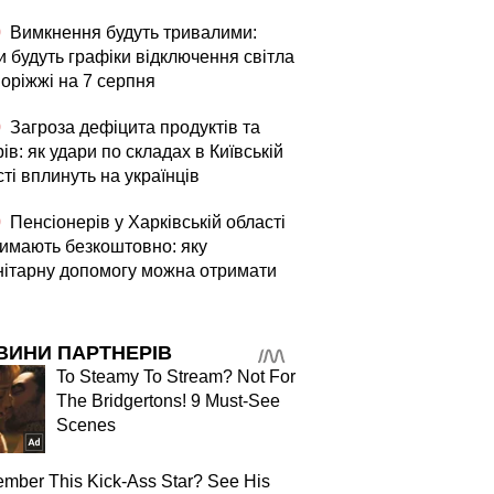
0
Вимкнення будуть тривалими:
и будуть графіки відключення світла
поріжжі на 7 серпня
0
Загроза дефіцита продуктів та
ів: як удари по складах в Київській
ті вплинуть на українців
0
Пенсіонерів у Харківській області
римають безкоштовно: яку
нітарну допомогу можна отримати
ВИНИ ПАРТНЕРІВ
To Steamy To Stream? Not For
The Bridgertons! 9 Must-See
Scenes
mber This Kick-Ass Star? See His