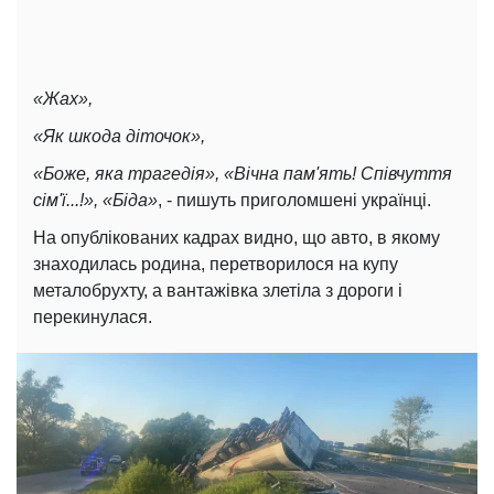
«Жах»,
«Як шкода діточок»,
«Боже, яка трагедія», «Вічна пам'ять! Співчуття
сім'ї...!», «Біда»
, - пишуть приголомшені українці.
На опублікованих кадрах видно, що авто, в якому
знаходилась родина, перетворилося на купу
металобрухту, а вантажівка злетіла з дороги і
перекинулася.