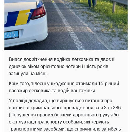
Внаслідок зіткнення водійка легковика та двоє її
донечок віком орієнтовно чотири і шість років
загинули на місці.
Крім того, тілесні ушкодження отримали 15-річний
пасажир легковика та водій вантажівки.
У поліції додадил, що вирішується питання про
відкриття кримінального провадження за ч.3 ст.286
(Порушення правил безпеки дорожнього руху або
експлуатації транспорту особами, які керують
транспортними засобами, що спричинило загибель