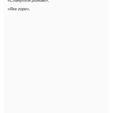
«Співчуття рідним!»,
«Яке горе»,