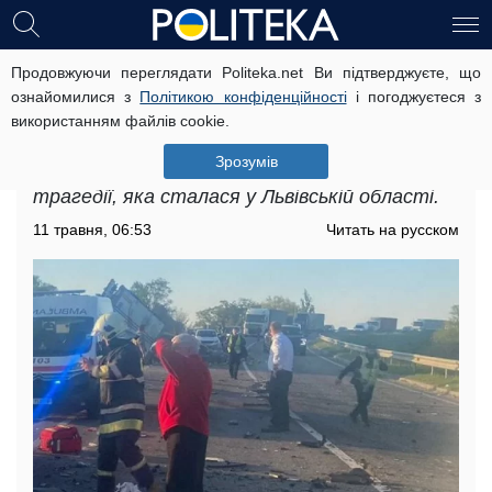
Продовжуючи переглядати Politeka.net Ви підтверджуєте, що
"Боже, яке горе": з'явилися кадри з
ознайомилися з
Політикою конфіденційності
і погоджуєтеся з
місця загибелі мами і її маленьких
використанням файлів cookie.
донечок
Зрозумів
Поліцейські встановлюють обставини
трагедії, яка сталася у Львівській області.
11 травня, 06:53
Читать на русском