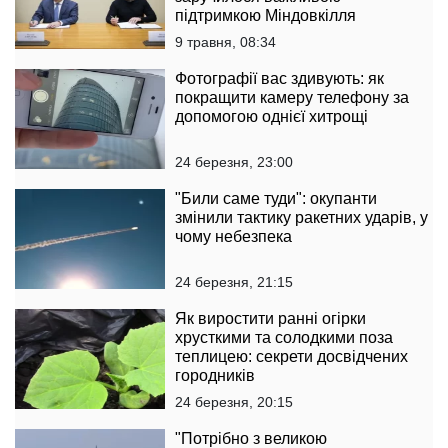
підтримкою Міндовкілля
9 травня, 08:34
Фотографії вас здивують: як
покращити камеру телефону за
допомогою однієї хитрощі
24 березня, 23:00
"Били саме туди": окупанти
змінили тактику ракетних ударів, у
чому небезпека
24 березня, 21:15
Як виростити ранні огірки
хрусткими та солодкими поза
теплицею: секрети досвідчених
городників
24 березня, 20:15
"Потрібно з великою