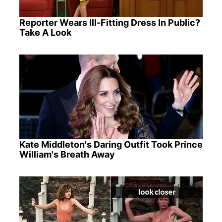
Reporter Wears Ill-Fitting Dress In Public?
Take A Look
Kate Middleton's Daring Outfit Took Prince
William's Breath Away