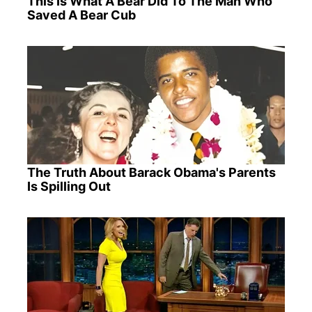
This Is What A Bear Did To The Man Who
Saved A Bear Cub
The Truth About Barack Obama's Parents
Is Spilling Out