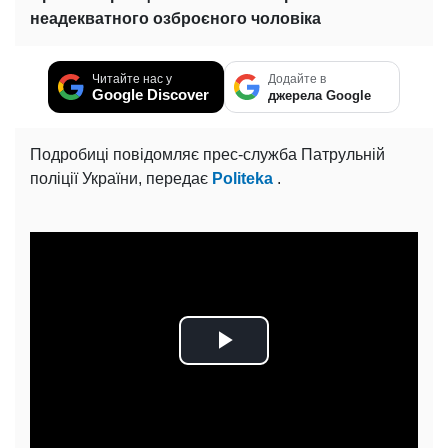
неадекватного озброєного чоловіка
Читайте нас у
Додайте в
Google Discover
джерела Google
Подробиці повідомляє прес-служба Патрульній
поліції України, передає
Politeka
.
Play
Video