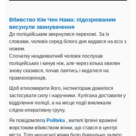
Вбивство Кім Чен Нама: підозрюваним
висунули звинувачення
До поліцейським звернулися перехожі. За їх
словами, чоловік серед білого дня кидався на всіх з
ножем.
Спочатку неадекватний чоловік послухав
поліцейських і кинув ніж, але через кілька хвилин
знову сказився, почав лаятись і кидатися на
правоохоронців.
Щоб втихомирити його, інспекторам довелося
застосувати силу і наручники. Хулігана доставили у
відділення поліції, а на місце події викликали
слідчо-оперативну групу.
Як повідомляла
Politeka
, жителі Ірпені вражені
жорстоким вбивством жінки, що стався в центрі
міста. Тіло нещасної жінки було буквально залито