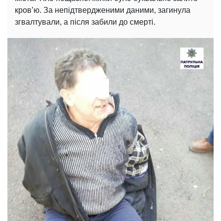
кров’ю. За непідтвердженими даними, загинула
згвалтували, а після забили до смерті.