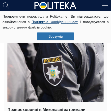
Продовжуючи переглядати Politeka.net Ви підтверджуєте, що
Неадекватний чоловік кидався на
ознайомилися з
Політикою конфіденційності
і погоджуєтеся з
перехожих з ножем – фото
використанням файлів cookie.
1 березня, 21:00
Читать на русском
Зрозумів
Правоохоронці в Миколаєві затримали