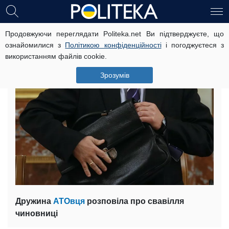
Продовжуючи переглядати Politeka.net Ви підтверджуєте, що
Українська чиновниця тероризує
ознайомилися з
Політикою конфіденційності
і погоджуєтеся з
родину АТОвця (фото)
використанням файлів cookie.
2 серпня, 13:48
Читать на русском
Зрозумів
Дружина
АТОвця
розповіла про свавілля
чиновниці