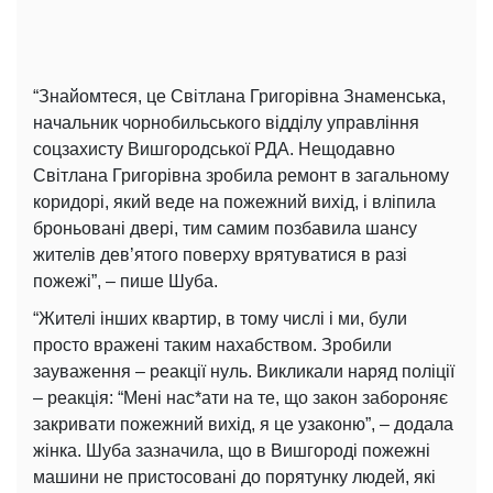
“Знайомтеся, це Світлана Григорівна Знаменська,
начальник чорнобильського відділу управління
соцзахисту Вишгородської РДА. Нещодавно
Світлана Григорівна зробила ремонт в загальному
коридорі, який веде на пожежний вихід, і вліпила
броньовані двері, тим самим позбавила шансу
жителів дев’ятого поверху врятуватися в разі
пожежі”, – пише Шуба.
“Жителі інших квартир, в тому числі і ми, були
просто вражені таким нахабством. Зробили
зауваження – реакції нуль. Викликали наряд поліції
– реакція: “Мені нас*ати на те, що закон забороняє
закривати пожежний вихід, я це узаконю”, – додала
жінка. Шуба зазначила, що в Вишгороді пожежні
машини не пристосовані до порятунку людей, які