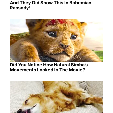
And They Did Show This In Bohemian
Rapsody!
Did You Notice How Natural Simba’s
Movements Looked In The Movie?