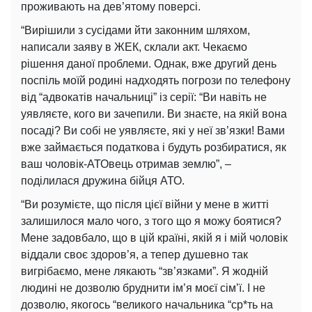
проживають на дев’ятому поверсі.
“Вирішили з сусідами йти законним шляхом,
написали заяву в ЖЕК, склали акт. Чекаємо
рішення даної проблеми. Однак, вже другий день
поспіль моїй родині надходять погрози по телефону
від “адвокатів начальниці” із серії: “Ви навіть не
уявляєте, кого ви зачепили. Ви знаєте, на якій вона
посаді? Ви собі не уявляєте, які у неї зв’язки! Вами
вже займається податкова і будуть розбиратися, як
ваш чоловік-АТОвець отримав землю”, –
поділилася дружина бійця АТО.
“Ви розумієте, що після цієї війни у ​​мене в житті
залишилося мало чого, з того що я можу боятися?
Мене задовбало, що в цій країні, якій я і мій чоловік
віддали своє здоров’я, а тепер душевно так
вигрібаємо, мене лякають “зв’язками”. Я жодній
людині не дозволю бруднити ім’я моєї сім’ї. І не
дозволю, якогось “великого начальника “ср*ть на