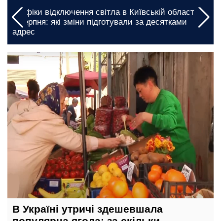
а
У Кіровоградській області буде складний день:
введено багатогодинні графіки відключення світла
на 5 та 6 серпня
12 травня, 21:00
В Україні утричі здешевшала
популярна ягода: за скільки