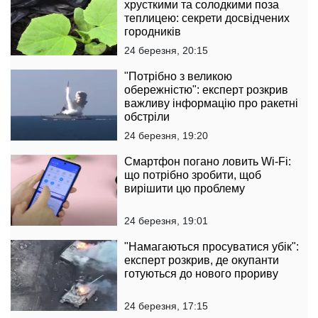
хрусткими та солодкими поза
теплицею: секрети досвідчених
городників
24 березня, 20:15
"Потрібно з великою
обережністю": експерт розкрив
важливу інформацію про ракетні
обстріли
24 березня, 19:20
Смартфон погано ловить Wi-Fi:
що потрібно зробити, щоб
вирішити цю проблему
24 березня, 19:01
"Намагаються просуватися убік":
експерт розкрив, де окупанти
готуються до нового прориву
24 березня, 17:15