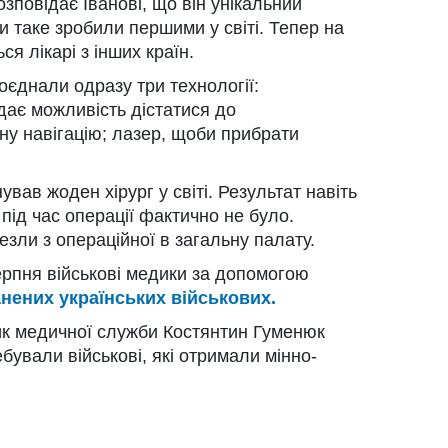
озповідає Іванові, що він унікальний
ги таке зробили першими у світі. Тепер на
я лікарі з інших країн.
поєднали одразу три технології:
 дає можливість дістатися до
ну навігацію; лазер, щоби прибрати
ував жоден хірург у світі. Результат навіть
під час операції фактично не було.
езли з операційної в загальну палату.
серпня військові медики за допомогою
нених українських військових.
ик медичної служби Костянтин Гуменюк
ебували військові, які отримали мінно-