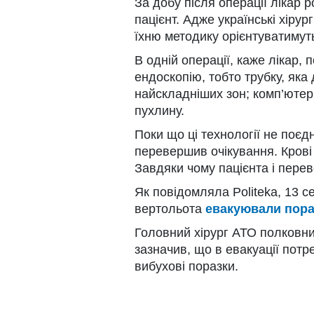
За добу після операції лікар р
пацієнт. Адже українські хірур
їхню методику орієнтуватимутьс
В одній операції, каже лікар, 
ендоскопію, тобто трубку, яка
найскладніших зон; комп’ютер
пухлину.
Поки що ці технології не поєдн
перевершив очікування. Крові 
Завдяки чому пацієнта і перев
Як повідомляла Politeka, 13 
вертольота
евакуювали пора
Головний хірург АТО полковн
зазначив, що в евакуації потр
вибухові поразки.