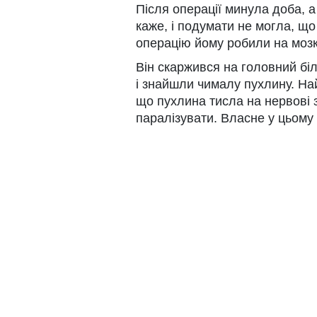
Після операції минула доба, а
каже, і подумати не могла, щ
операцію йому робили на мозк
Він скаржився на головний біл
і знайшли чималу пухлину. На
що пухлина тисла на нервові з
паралізувати. Власне у цьому 