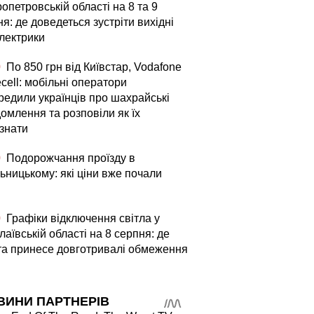
опетровській області на 8 та 9
я: де доведеться зустріти вихідні
електрики
0
По 850 грн від Київстар, Vodafone
fecell: мобільні оператори
редили українців про шахрайські
омлення та розповіли як їх
ізнати
0
Подорожчання проїзду в
ьницькому: які ціни вже почали
0
Графіки відключення світла у
аївській області на 8 серпня: де
та принесе довготривалі обмеження
ВИНИ ПАРТНЕРІВ