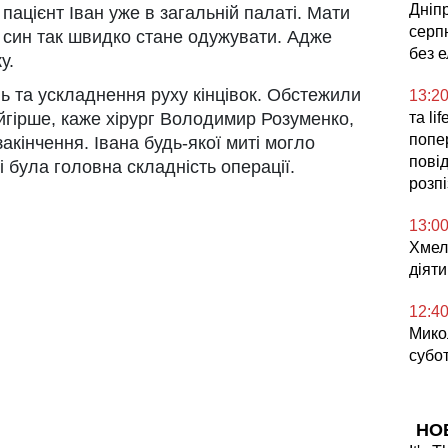
Дніпр
 пацієнт Іван уже в загальній палаті. Мати
серпн
о син так швидко стане одужувати. Адже
без 
у.
ь та ускладнення руху кінцівок. Обстежили
13:2
йгірше, каже хірург Володимир Розуменко,
та li
попе
акінчення. Івана будь-якої миті могло
повід
і була головна складність операції.
розп
13:0
Хмел
діяти
12:4
Микол
субо
НО