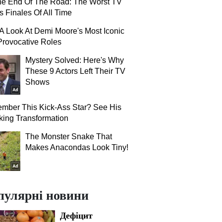
The End Of The Road: The Worst TV
s Finales Of All Time
A Look At Demi Moore's Most Iconic
rovocative Roles
Mystery Solved: Here's Why
These 9 Actors Left Their TV
Shows
mber This Kick-Ass Star? See His
ing Transformation
The Monster Snake That
Makes Anacondas Look Tiny!
пулярні новини
Дефіцит