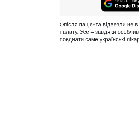
Читайте нас 
Google Dis
Опісля пацієнта відвезли не в
палату. Усе – завдяки особлив
поєднати саме українські лікар