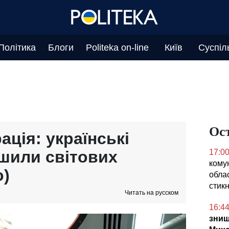
Політика
Блоги
Politeka on-line
Київ
Суспіл
Ос
ація: українські
ршили світових
17:0
кому
о)
облас
стикн
Читать на русском
16:4
знищ