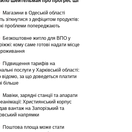
йло Шейтельман про прогрес ШІ
0
Магазини в Одеській області
ь зіткнутися з дефіцитом продуктів:
які проблеми попереджають
0
Безкоштовне житло для ВПО у
іжжі: кому саме готові надати місце
проживання
0
Підвищення тарифів на
альні послуги у Харківській області:
о відомо, за що доведеться платити
чі більше
9
Мавіки, зарядні станції та апарати
реанімації: Християнський корпус
дав вантаж на Запорізький та
овський напрямки
9
Поштова площа може стати