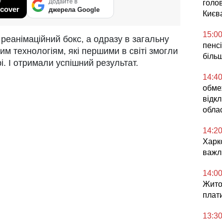
у
Додайте в
голо
cover
джерела Google
Києв
15:0
 реанімаційний бокс, а одразу в загальну
пенс
им технологіям, які першими в світі змогли
більш
і. І отримали успішний результат.
14:4
обме
відкл
облас
14:2
Харк
важл
14:0
Жито
плат
13:3