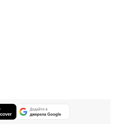
у
Додайте в
cover
джерела Google