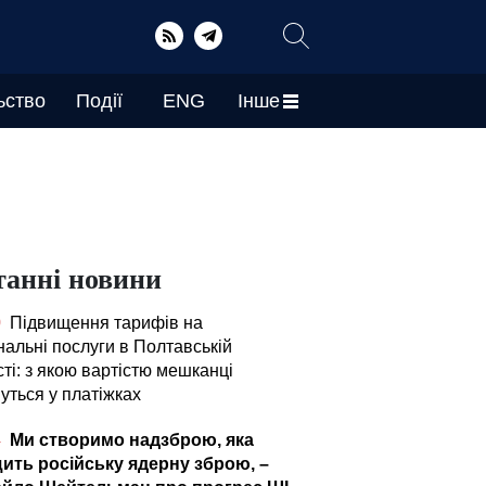
ьство
Події
ENG
Інше
танні новини
0
Підвищення тарифів на
нальні послуги в Полтавській
ті: з якою вартістю мешканці
уться у платіжках
4
Ми створимо надзброю, яка
ить російську ядерну зброю, –