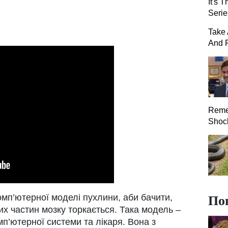
It's 
Serie
Take 
And P
Reme
Shock
По
омп’ютерної моделі пухлини, аби бачити,
их частин мозку торкається. Така модель –
мп’ютерної системи та лікаря. Вона з