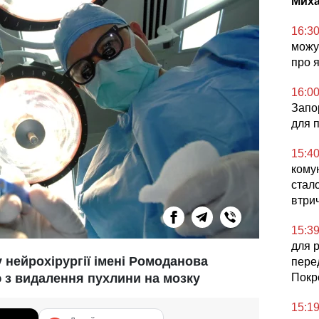
Миха
16:3
можут
про 
16:0
Запор
для 
15:4
комун
стал
втри
15:3
для 
 нейрохірургії імені Ромоданова
пере
 з видалення пухлини на мозку
Покр
15:1