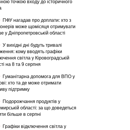
вною точкою входу до історичного
а
0
ПФУ нагадав про доплати: хто з
іонерів може щомісяця отримувати
е у Дніпропетровській області
0
У вихідні дні будуть тривалі
ження: кому вводять графіки
ючення світла у Кіровоградській
ті на 8 та 9 серпня
0
Гуманітарна допомога для ВПО у
ові: хто та де може отримати
иву підтримку
0
Подорожчання продуктів у
мирській області: за що доведеться
ити більше в серпні
0
Графіки відключення світла у