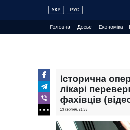
УКР
РУС
Головна
Досьє
Економіка
Історична опер
лікарі переве
фахівців (віде
13 серпня, 21:38