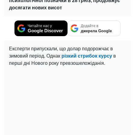
психологічної позначки в 28 грн/$, продовжує
досягати нових висот
Читайте нас у
Додайте в
Google Discover
джерела Google
Експерти припускали, що долар подорожчає в
зимовий період. Однак
різкий стрибок курсу
в
перші дні Нового року превзошеложіданія.