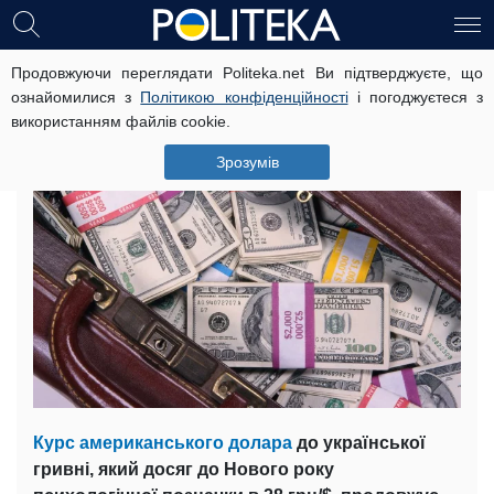
Продовжуючи переглядати Politeka.net Ви підтверджуєте, що
Різкий стрибок курсу долара:
ознайомилися з
Політикою конфіденційності
і погоджуєтеся з
знайдено винуватця в уряді
використанням файлів cookie.
16 січня, 12:40
Читать на русском
Зрозумів
Курс американського долара
до української
гривні, який досяг до Нового року