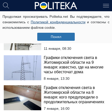
Житомирская область
Продолжая просматривать Politeka.net Вы подтверждаете, что
ознакомились с
Политикой конфиденциальности
и согласны с
использованием файлов cookie.
Графики отключения света в
Житомирской области на неделю
Понял
с 12 по 18 января: где дома
оставят без света на многие часы
11 января, 08:30
Графики отключения света в
Житомирской области на 9
января: известно, где на многие
часы обесточат дома
8 января, 13:30
График отключения света в
Житомирской области на 8
января: кого предупредили о
продолжительных ограничениях
7 января, 16:00