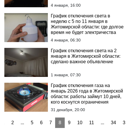
4 января, 16:00
График отключения света в
неделю с 5 по 11 января в
Житомирской области: где долгое
время не будет электричества
4 января, 06:30
График отключения света на 2
января в Житомирской области:
сделано важное объявление
1 января, 07:30
График отключения газа на
январь 2026 года в Житомирской
области: работы займут 10 дней,
кого коснутся ограничения
31 декабря, 20:00
1
2
...
5
6
7
8
9
10
11
...
34
35