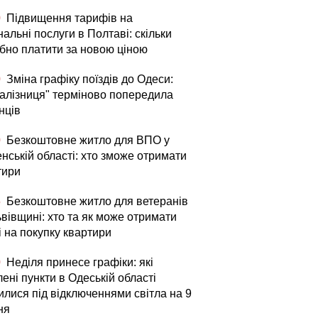
0
Підвищення тарифів на
альні послуги в Полтаві: скільки
ібно платити за новою ціною
0
Зміна графіку поїздів до Одеси:
залізниця" терміново попередила
нців
0
Безкоштовне житло для ВПО у
нській області: хто зможе отримати
тири
5
Безкоштовне житло для ветеранів
вівщині: хто та як може отримати
і на покупку квартири
0
Неділя принесе графіки: які
ені пункти в Одеській області
илися під відключеннями світла на 9
ня