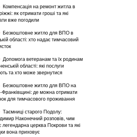
5
Компенсація на ремонт житла в
іжжі: як отримати гроші та які
ати вже погодили
0
Безкоштовне житло для ВПО в
кій області: хто надає тимчасовий
исток
0
Допомога ветеранам та їх родинам
ненській області: які послуги
ють та хто може звернутися
5
Безкоштовне житло для ВПО на
о-Франківщині: де можна отримати
нок для тимчасового проживання
9
Таємниці старого Подолу:
димир Наконечний розповів, чим
є легендарна церква Покрови та які
дки вона приховує