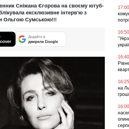
менник Сніжана Єгорова на своєму ютуб-
17:0
лікувала ексклюзивне інтерв'ю з
комун
и Ольгою Сумською!!!
потр
16:5
у
Додайте в
"Укр
cover
джерела Google
украї
16:4
Рівне
квар
16:2
на Ль
грош
16:0
насел
опин
серп