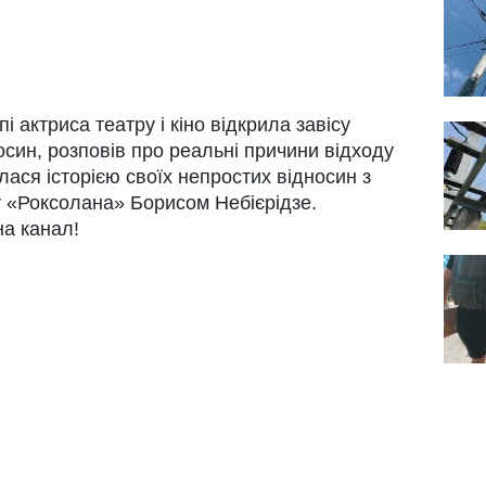
 актриса театру і кіно відкрила завісу
осин, розповів про реальні причини відходу
илася історією своїх непростих відносин з
 «Роксолана» Борисом Небієрідзе.
на канал!