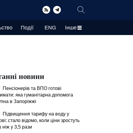
ьство
Події
ENG
Інше
танні новини
0
Пенсіонерів та ВПО готові
римати: яка гуманітарна допомога
упна в Запоріжжі
0
Підвищення тарифу на воду у
ві: стало відомо, коли ціни зростуть
 ніж у 3,5 рази