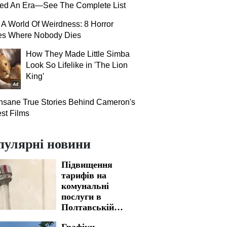
ned An Era—See The Complete List
 A World Of Weirdness: 8 Horror
es Where Nobody Dies
How They Made Little Simba
Look So Lifelike in 'The Lion
King'
nsane True Stories Behind Cameron's
st Films
пулярні новини
Підвищення
тарифів на
комунальні
послуги в
Полтавській
області: з якою
Графіки