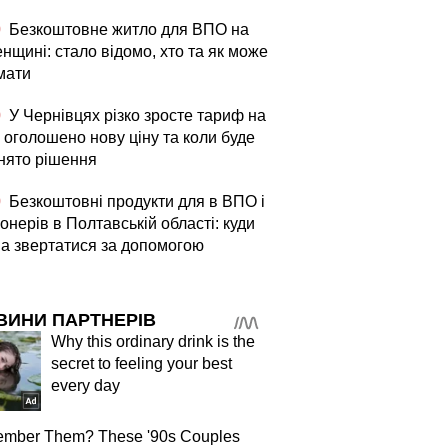
0
Безкоштовне житло для ВПО на
нщині: стало відомо, хто та як може
мати
0
У Чернівцях різко зросте тариф на
 оголошено нову ціну та коли буде
нято рішення
0
Безкоштовні продукти для в ВПО і
онерів в Полтавській області: куди
а звертатися за допомогою
ВИНИ ПАРТНЕРІВ
Why this ordinary drink is the
secret to feeling your best
every day
mber Them? These '90s Couples