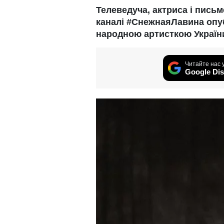
Телеведуча, актриса і пись
каналі #СнежнаяЛавина опуб
народною артисткою Україн
Читайте нас 
Google Dis