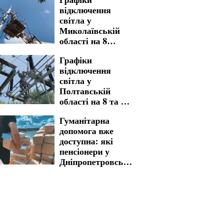
вартістю
відключення
мешканці
світла у
стикнуться у
Миколаївській
платіжках
області на 8
серпня: де субота
Графіки
принесе
відключення
довготривалі
світла у
обмеження
Полтавській
області на 8 та 9
серпня: названо
Гуманітарна
адреси тривалих
допомога вже
знеструмлень
доступна: які
пенсіонери у
Дніпропетровській
області можуть
скористатися
підтримкою