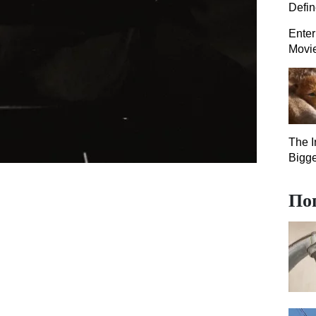
Defi
Enter
Movi
The I
Bigge
По