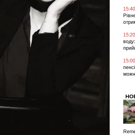
15:4
Рівне
отри
15:2
воду:
прий
15:0
пенсі
можн
НО
Reme