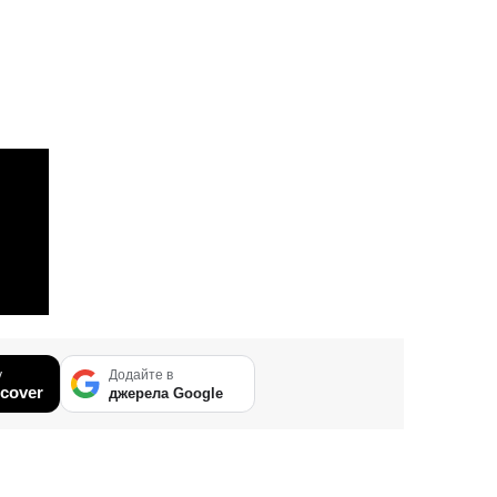
у
Додайте в
cover
джерела Google