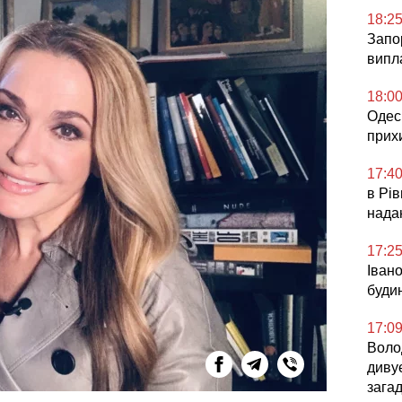
18:2
Запор
випл
18:0
Одесь
прих
17:4
в Рів
нада
17:2
Іван
буди
17:0
Воло
диву
зага