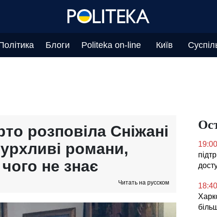
Політика
Блоги
Politeka on-line
Київ
Суспіл
Ос
рто розповіла Сніжані
бурхливі романи,
19:0
підт
 чого не знає
дост
Читать на русском
18:4
Харко
більш