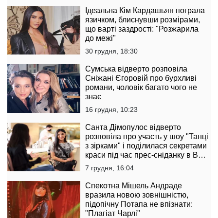
Ідеальна Кім Кардашьян пограла
язичком, блиснувши розмірами,
що варті заздрості: "Розжарила
до межі"
30 грудня, 18:30
Сумська відверто розповіла
Сніжані Єгоровій про бурхливі
романи, чоловік багато чого не
знає
16 грудня, 10:23
Санта Дімопулос відверто
розповіла про участь у шоу "Танці
з зірками" і поділилася секретами
краси під час прес-сніданку в B
Boutique Bar
7 грудня, 16:04
Спекотна Мішель Андраде
вразила новою зовнішністю,
підопічну Потапа не впізнати:
"Плагіат Чарлі"