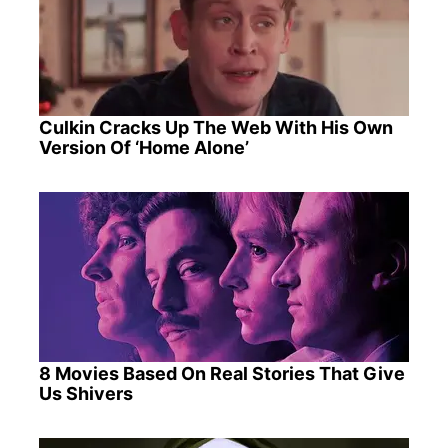
Culkin Cracks Up The Web With His Own
Version Of ‘Home Alone’
8 Movies Based On Real Stories That Give
Us Shivers