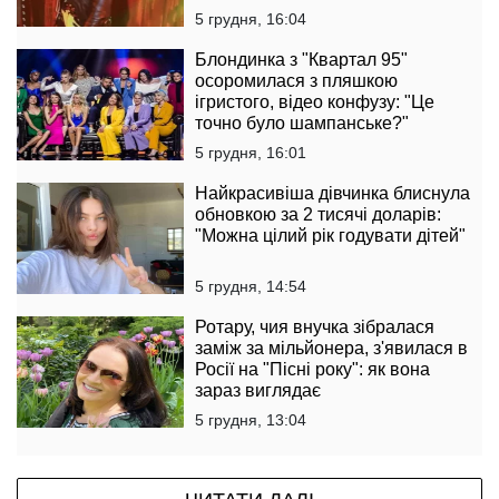
5 грудня, 16:04
Блондинка з "Квартал 95"
осоромилася з пляшкою
ігристого, відео конфузу: "Це
точно було шампанське?"
5 грудня, 16:01
Найкрасивіша дівчинка блиснула
обновкою за 2 тисячі доларів:
"Можна цілий рік годувати дітей"
5 грудня, 14:54
Ротару, чия внучка зібралася
заміж за мільйонера, з'явилася в
Росії на "Пісні року": як вона
зараз виглядає
5 грудня, 13:04