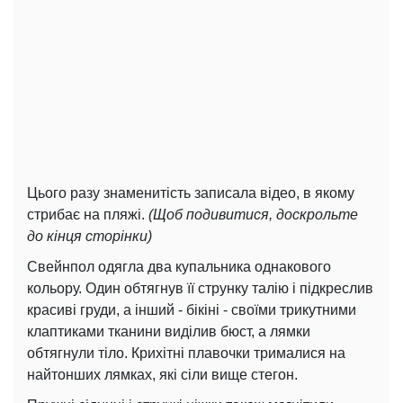
Цього разу знаменитість записала відео, в якому
стрибає на пляжі.
(Щоб подивитися, доскрольте
до кінця сторінки)
Свейнпол одягла два купальника однакового
кольору. Один обтягнув її струнку талію і підкреслив
красиві груди, а інший - бікіні - своїми трикутними
клаптиками тканини виділив бюст, а лямки
обтягнули тіло. Крихітні плавочки трималися на
найтонших лямках, які сіли вище стегон.