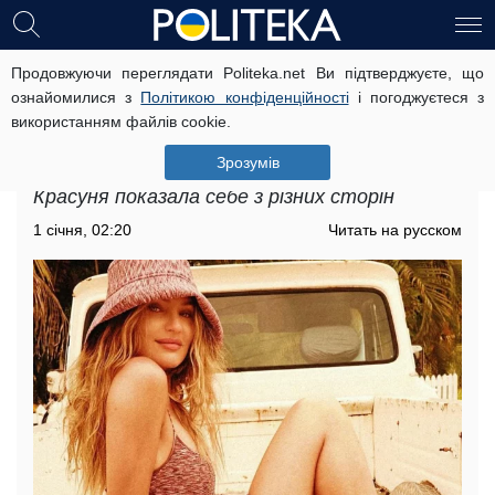
Продовжуючи переглядати Politeka.net Ви підтверджуєте, що
Зірка Victoria's Secret Кендіс
ознайомилися з
Політикою конфіденційності
і погоджуєтеся з
Свейнпол в міні-бікіні влаштувала
використанням файлів cookie.
гарячий танець під пальмами:
"Ідеальна фігура"
Зрозумів
Красуня показала себе з різних сторін
1 січня, 02:20
Читать на русском