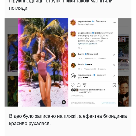
Пружні сідниці і стрункі ніжки також магнітили
погляди.
Відео було записано на пляжі, а ефектна блондинка
красиво рухалася.