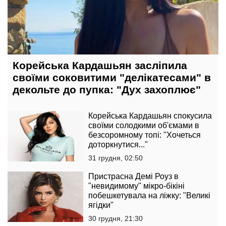
Корейська Кардашьян засліпила
своїми соковитими "делікатесами" в
декольте до пупка: "Дух захоплює"
Корейська Кардашьян спокусила
своїми солодкими об'ємами в
безсоромному топі: "Хочеться
доторкнутися..."
31 грудня, 02:50
Пристрасна Демі Роуз в
"невидимому" мікро-бікіні
побешкетувала на ліжку: "Великі
ягідки"
30 грудня, 21:30