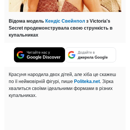
Відома модель
Кендіс Свейнпол
з Victoria's
Secret продемонструвала свою стрункість в
купальниках
Читайте нас у
Додайте в
Google Discover
джерела Google
Красуня народила двох дітей, але хіба це скажеш
по її неймовірній фігурі, пише
Politeka.net
. Зірка
хвалиться своїми ідеальними формами в різних
купальниках.