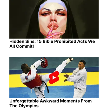
Hidden Sins: 15 Bible Prohibited Acts We
All Commit!
Unforgettable Awkward Moments From
The Olympics