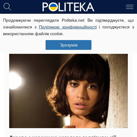
Продовжуючи переглядати Politeka.net Ви підтверджуєте, що
Згадала про рідне: дівчина Бонда
ознайомилися з
Політикою конфіденційності
і погоджуєтеся з
здивувала фанатів розповіддю про
використанням файлів cookie.
Україну
Зрозумів
27 травня, 15:17
Читать на русском