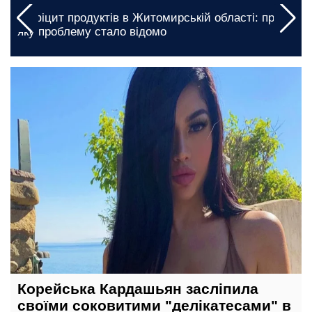
о
Безкоштовне житло для ВПО у Дніпропетровській
області: хто саме може отримати дім
1 січня, 04:45
Корейська Кардашьян засліпила
своїми соковитими "делікатесами" в