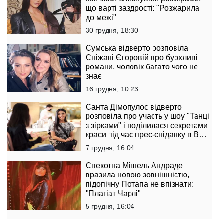
що варті заздрості: "Розжарила
до межі"
30 грудня, 18:30
Сумська відверто розповіла
Сніжані Єгоровій про бурхливі
романи, чоловік багато чого не
знає
16 грудня, 10:23
Санта Дімопулос відверто
розповіла про участь у шоу "Танці
з зірками" і поділилася секретами
краси під час прес-сніданку в B
Boutique Bar
7 грудня, 16:04
Спекотна Мішель Андраде
вразила новою зовнішністю,
підопічну Потапа не впізнати:
"Плагіат Чарлі"
5 грудня, 16:04