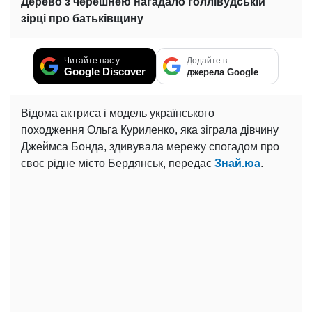
Дерево з черешнею нагадало голлівудській
зірці про батьківщину
Читайте нас у
Додайте в
Google Discover
джерела Google
Відома актриса і модель українського
походження Ольга Куриленко, яка зіграла дівчину
Джеймса Бонда, здивувала мережу спогадом про
своє рідне місто Бердянськ, передає
Знай.юа
.