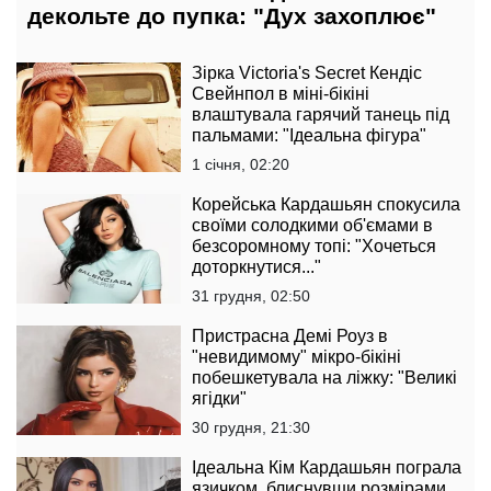
декольте до пупка: "Дух захоплює"
Зірка Victoria's Secret Кендіс
Свейнпол в міні-бікіні
влаштувала гарячий танець під
пальмами: "Ідеальна фігура"
1 січня, 02:20
Корейська Кардашьян спокусила
своїми солодкими об'ємами в
безсоромному топі: "Хочеться
доторкнутися..."
31 грудня, 02:50
Пристрасна Демі Роуз в
"невидимому" мікро-бікіні
побешкетувала на ліжку: "Великі
ягідки"
30 грудня, 21:30
Ідеальна Кім Кардашьян пограла
язичком, блиснувши розмірами,