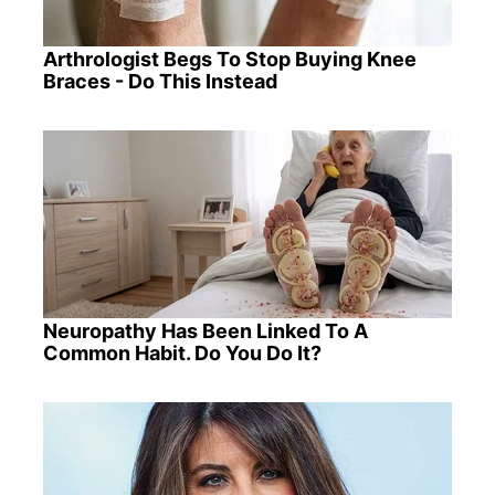
Arthrologist Begs To Stop Buying Knee
Braces - Do This Instead
Neuropathy Has Been Linked To A
Common Habit. Do You Do It?