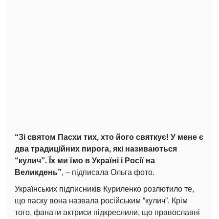
“Зі святом Пасхи тих, хто його святкує! У мене є
два традиційних пирога, які називаються
“кулич”. Їх ми їмо в Україні і Росії на
Великдень”
, – підписала Ольга фото.
Українських підписників Куриленко розлютило те,
що паску вона назвала російським “кулич”. Крім
того, фанати актриси підкреслили, що православні