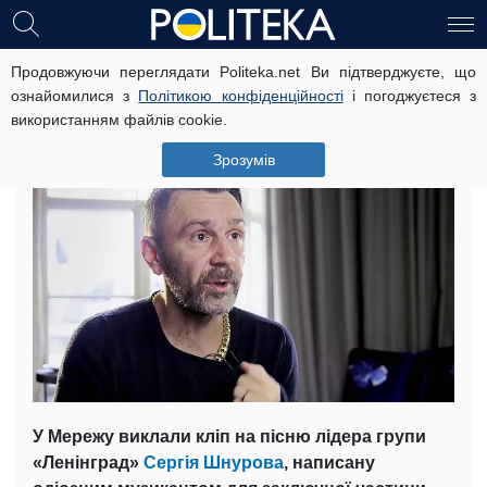
Продовжуючи переглядати Politeka.net Ви підтверджуєте, що
Новий кліп Шнурова про українця
ознайомилися з
Політикою конфіденційності
і погоджуєтеся з
б’є рекорди переглядів
використанням файлів cookie.
9 вересня, 12:11
Читать на русском
Зрозумів
У Мережу виклали кліп на пісню лідера групи
«Ленінград»
Сергія Шнурова
, написану