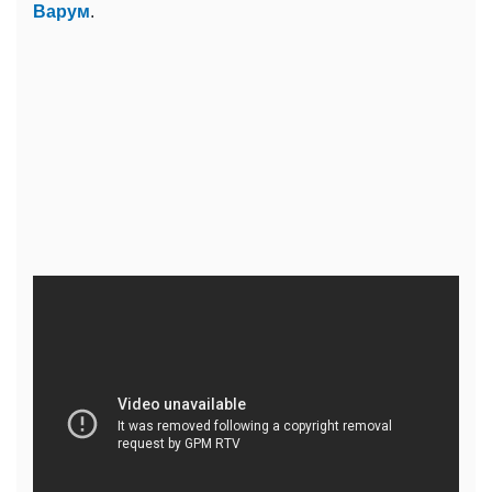
Варум
.