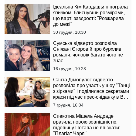
Ідеальна Кім Кардашьян пограла
язичком, блиснувши розмірами,
що варті заздрості: "Розжарила
до межі"
30 грудня, 18:30
Сумська відверто розповіла
Сніжані Єгоровій про бурхливі
романи, чоловік багато чого не
знає
16 грудня, 10:23
Санта Дімопулос відверто
розповіла про участь у шоу "Танці
з зірками" і поділилася секретами
краси під час прес-сніданку в B
Boutique Bar
7 грудня, 16:04
Спекотна Мішель Андраде
вразила новою зовнішністю,
підопічну Потапа не впізнати:
"Плагіат Чарлі"