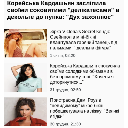
Корейська Кардашьян засліпила
своїми соковитими "делікатесами" в
декольте до пупка: "Дух захоплює"
Зірка Victoria's Secret Кендіс
Свейнпол в міні-бікіні
влаштувала гарячий танець під
пальмами: "Ідеальна фігура"
1 січня, 02:20
Корейська Кардашьян спокусила
своїми солодкими об'ємами в
безсоромному топі: "Хочеться
доторкнутися..."
31 грудня, 02:50
Пристрасна Демі Роуз в
"невидимому" мікро-бікіні
побешкетувала на ліжку: "Великі
ягідки"
30 грудня, 21:30