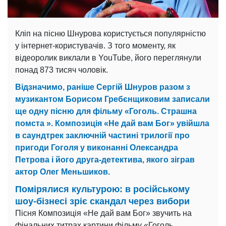
Кліп на пісню Шнурова користується популярністю
у інтернет-користувачів. З того моменту, як
відеоролик виклали в YouTube, його переглянули
понад 873 тисяч чоловік.
Відзначимо, раніше Сергій Шнуров разом з
музикантом Борисом Гребєнщиковим записали
ще одну пісню для фільму «Гоголь. Страшна
помста ». Композиція «Не дай вам Бог» увійшла
в саундтрек заключній частині трилогії про
пригоди Гоголя у виконанні Олександра
Петрова і його друга-детектива, якого зіграв
актор Олег Меньшиков.
Помірялися культурою: в російському
шоу-бізнесі зріє скандал через вибори
Пісня Композиція «Не дай вам Бог» звучить на
фінальних титрах картини фільму «Гоголь.