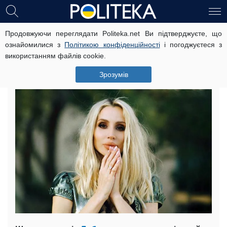
Продовжуючи переглядати Politeka.net Ви підтверджуєте, що
Фото Лободи після операції
ознайомилися з
Політикою конфіденційності
і погоджуєтеся з
розчулило фанатів: ми не дамо тобі
використанням файлів cookie.
піти
Зрозумів
25 жовтня, 20:15
Читать на русском