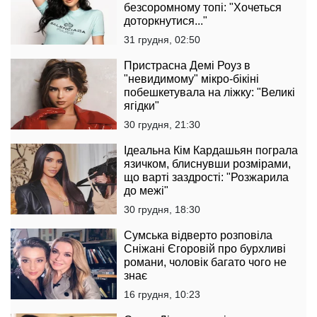
безсоромному топі: "Хочеться
доторкнутися..."
31 грудня, 02:50
Пристрасна Демі Роуз в
"невидимому" мікро-бікіні
побешкетувала на ліжку: "Великі
ягідки"
30 грудня, 21:30
Ідеальна Кім Кардашьян пограла
язичком, блиснувши розмірами,
що варті заздрості: "Розжарила
до межі"
30 грудня, 18:30
Сумська відверто розповіла
Сніжані Єгоровій про бурхливі
романи, чоловік багато чого не
знає
16 грудня, 10:23