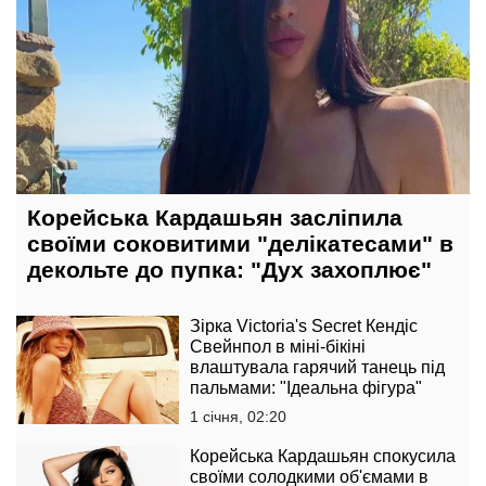
Корейська Кардашьян засліпила
своїми соковитими "делікатесами" в
декольте до пупка: "Дух захоплює"
Зірка Victoria's Secret Кендіс
Свейнпол в міні-бікіні
влаштувала гарячий танець під
пальмами: "Ідеальна фігура"
1 січня, 02:20
Корейська Кардашьян спокусила
своїми солодкими об'ємами в