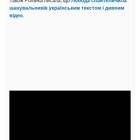
Також Politeka писала, що
Лобода спантеличила
шанувальників українським текстом і дивним
відео.