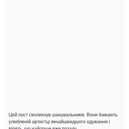
Цей пост сколихнув шанувальників. Вони бажають
улюбленій артистці якнайшвидшого одужання і
вірять, що найгірше вже позаду.