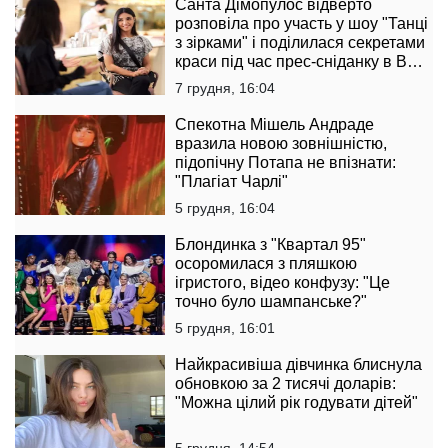
Санта Дімопулос відверто
розповіла про участь у шоу "Танці
з зірками" і поділилася секретами
краси під час прес-сніданку в B
Boutique Bar
7 грудня, 16:04
Спекотна Мішель Андраде
вразила новою зовнішністю,
підопічну Потапа не впізнати:
"Плагіат Чарлі"
5 грудня, 16:04
Блондинка з "Квартал 95"
осоромилася з пляшкою
ігристого, відео конфузу: "Це
точно було шампанське?"
5 грудня, 16:01
Найкрасивіша дівчинка блиснула
обновкою за 2 тисячі доларів:
"Можна цілий рік годувати дітей"