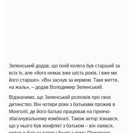
Зеленський додав, що їхній колега був старший за
всіх їх, але «його немає вже шість років, і вже ми
його старше». «Він заснув за кермом. Таке життя,
на жаль», – додав Володимир Зеленський.
Відзначимо, що Зеленський розповів про своє
дитинство. Він чотири роки з батьками прожив в
Монголії, де його батько працював на гірничо-
збагачувальному комбінаті. Також актор зізнався,
що у нього був конфлікт з батьком – він лаявся,
кидав в батька тапок і йшов з дому. Причиною