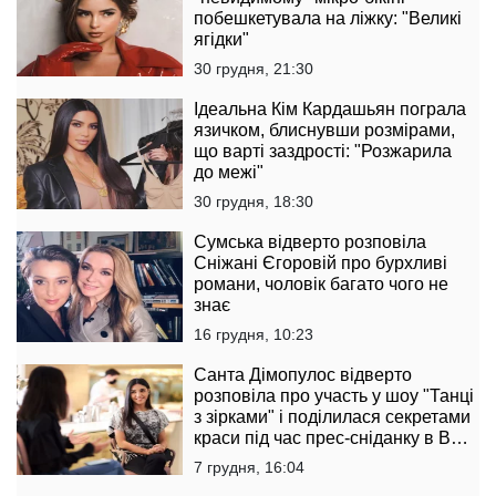
побешкетувала на ліжку: "Великі
ягідки"
30 грудня, 21:30
Ідеальна Кім Кардашьян пограла
язичком, блиснувши розмірами,
що варті заздрості: "Розжарила
до межі"
30 грудня, 18:30
Сумська відверто розповіла
Сніжані Єгоровій про бурхливі
романи, чоловік багато чого не
знає
16 грудня, 10:23
Санта Дімопулос відверто
розповіла про участь у шоу "Танці
з зірками" і поділилася секретами
краси під час прес-сніданку в B
Boutique Bar
7 грудня, 16:04