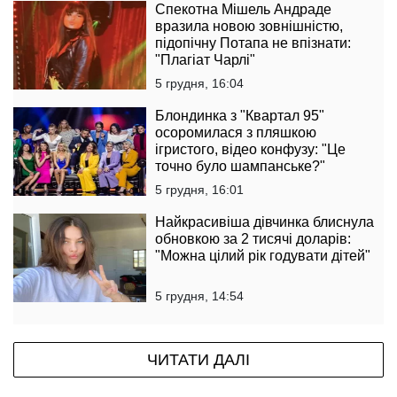
Спекотна Мішель Андраде
вразила новою зовнішністю,
підопічну Потапа не впізнати:
"Плагіат Чарлі"
5 грудня, 16:04
Блондинка з "Квартал 95"
осоромилася з пляшкою
ігристого, відео конфузу: "Це
точно було шампанське?"
5 грудня, 16:01
Найкрасивіша дівчинка блиснула
обновкою за 2 тисячі доларів:
"Можна цілий рік годувати дітей"
5 грудня, 14:54
ЧИТАТИ ДАЛІ