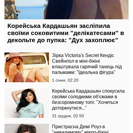
Корейська Кардашьян засліпила
своїми соковитими "делікатесами" в
декольте до пупка: "Дух захоплює"
Зірка Victoria's Secret Кендіс
Свейнпол в міні-бікіні
влаштувала гарячий танець під
пальмами: "Ідеальна фігура"
1 січня, 02:20
Корейська Кардашьян спокусила
своїми солодкими об'ємами в
безсоромному топі: "Хочеться
доторкнутися..."
31 грудня, 02:50
Пристрасна Демі Роуз в
"невидимому" мікро-бікіні