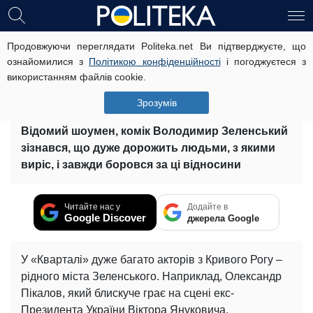
Продовжуючи переглядати Politeka.net Ви підтверджуєте, що
Музикант з «Квартал 95» розбився в
ознайомилися з
Політикою конфіденційності
і погоджуєтеся з
ДТП: Зеленський розповів
використанням файлів cookie.
подробиці трагедії
Зрозумів
26 грудня, 14:33
Читать на русском
Відомий шоумен, комік Володимир Зеленський
зізнався, що дуже дорожить людьми, з якими
виріс, і завжди боровся за ці відносини
Читайте нас у
Додайте в
Google Discover
джерела Google
У «Кварталі» дуже багато акторів з Кривого Рогу –
рідного міста Зеленського. Наприклад, Олександр
Пікалов, який блискуче грає на сцені екс-
Президента України Віктора Януковича.