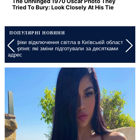
The Unhinged 1970 Oscar Photo They
Tried To Bury: Look Closely At His Tie
ПОПУЛЯРНІ НОВИНИ
 в Київській області на
Миколаївську область закликал
ували за десятками
графіки відключення світла на 
введено на довгі години
1 січня, 04:45