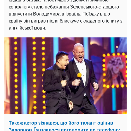
конфлікту стало небажання Зеленського-старшого
відпустити Володимира в Ізраїль. Поїздку в цю
країну він виграв після блискуче складеного іспиту з
англійської мови.
Також актор зізнався, що його талант оцінив
Задорнов. Їм вдалося поговорити по телефону